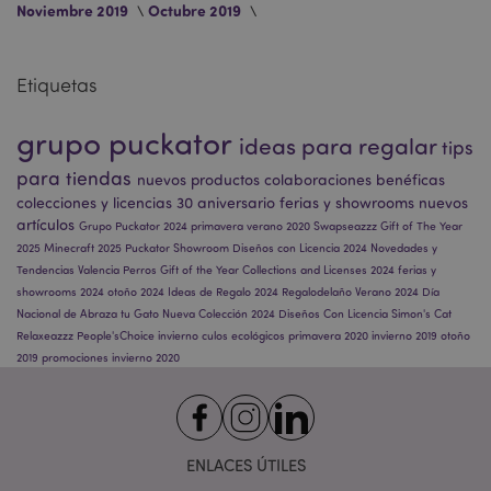
Noviembre 2019
Octubre 2019
Etiquetas
grupo puckator
ideas para regalar
tips
para tiendas
nuevos productos
colaboraciones benéficas
colecciones y licencias
30 aniversario
ferias y showrooms
nuevos
artículos
Grupo Puckator 2024
primavera
verano 2020
Swapseazzz
Gift of The Year
2025
Minecraft 2025
Puckator Showroom
Diseños con Licencia 2024
Novedades y
Tendencias
Valencia
Perros
Gift of the Year
Collections and Licenses 2024
ferias y
showrooms 2024
otoño 2024
Ideas de Regalo 2024
Regalodelaño
Verano 2024
Día
Nacional de Abraza tu Gato
Nueva Colección 2024
Diseños Con Licencia
Simon's Cat
X-Magento-Vary
1 d
Adobe Inc.
Relaxeazzz
People'sChoice
invierno
culos ecológicos
primavera 2020
invierno 2019
otoño
h
www.puckator.es
2019
promociones
invierno 2020
ENLACES ÚTILES