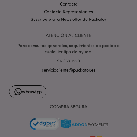
Contacto
Contacto Representantes
recently_viewed_product_previous
1
Adobe Inc.
www.puckator.es
Suscríbete a la Newsletter de Puckator
ATENCIÓN AL CLIENTE
recently_compared_product
1
Adobe Inc.
Para consultas generales, seguimientos de pedido o
www.puckator.es
cualquier tipo de ayuda:
96 369 1220
recently_compared_product_previous
1
Adobe Inc.
serviciocliente@puckator.es
www.puckator.es
WhatsApp
product_data_storage
1
Adobe Inc.
COMPRA SEGURA
www.puckator.es