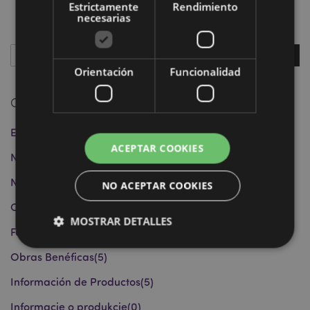
Estrictamente
Rendimiento
necesarias
Buscar
Orientación
Funcionalidad
Busc
Categorías
EDC
(2)
ACEPTAR COOKIES
Noticias
(21)
Novedades y Tendencias
(17)
NO ACEPTAR COOKIES
Consejos y Recomendaciones
(12)
MOSTRAR DETALLES
Festividades y Celebraciones
(4)
Obras Benéficas
(5)
Estrictamente necesarias
Rendimiento
Información de Productos
(5)
Orientación
Funcionalidad
Informacje o produkcie
(0)