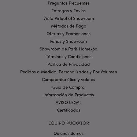
Preguntas Frecuentes
Entregas y Envíos
Visita Virtual al Showroom
Métodos de Pago
Ofertas y Promociones
mage-messages
1 d
Ferias y Showroom
Adobe Inc.
h
www.puckator.es
Showroom de Paris Homexpo
Términos y Condiciones
Política de Privacidad
Pedidos a Medida, Personalizados y Por Volumen
Compromiso ético y valores
Guía de Compra
Información de Productos
AVISO LEGAL
Certificados
recently_viewed_product
1
Adobe Inc.
EQUIPO PUCKATOR
www.puckator.es
Quiénes Somos