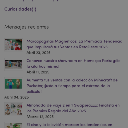
Las cookies estrictamente necesarias permiten la
Curiosidades
(1)
funcionalidad básica del sitio web, como el inicio de
sesión del usuario y la gestión de la cuenta. El sitio
web no puede funcionar correctamente sin las
cookies estrictamente necesarias.
Mensajes recientes
Provider
/
Nombre
Venc
Dominio
Marcapáginas Magnéticos: La Premiada Tendencia
_GRECAPTCHA
6 
Google LLC
que Impulsará tus Ventas en Retail este 2026
.google.com
Abril 23, 2026
Conozce nuestro showroom en Homexpo París: ¡pite
tu cita hoy mismo!
Abril 11, 2025
Aumenta tus ventas con la colección Minecraft de
Puckator, ¡justo a tiempo para el estreno de la
película!
mage-cache-storage
1
Adobe Inc.
Abril 04, 2025
www.puckator.es
Política de privacidad de
Almohada de viaje 2 en 1 Swapseazzz: Finalista en
Google.
los Premios Regalo del Año 2025
Marzo 12, 2025
El cine y la televisión marcan las tendencias en