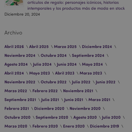
artículos de regalo: personajes icónicos, historias
intemporales y los productos más de moda en stock
mage-cache-storage-section-
1
Adobe Inc.
invalidation
www.puckator.es
Diciembre 20, 2024
Archivo
Abril 2026
Abril 2025
Marzo 2025
Diciembre 2024
Noviembre 2024
Octubre 2024
Septiembre 2024
form_key
1 d
Adobe Inc.
h
.www.puckator.es
Agosto 2024
Julio 2024
Junio 2024
Mayo 2024
Abril 2024
Mayo 2023
Abril 2023
Marzo 2023
Noviembre 2022
Octubre 2022
Julio 2022
Junio 2022
Marzo 2022
Febrero 2022
Noviembre 2021
Septiembre 2021
Julio 2021
Junio 2021
Marzo 2021
PHPSESSID
1 d
PHP.net
h
.www.puckator.es
Febrero 2021
Diciembre 2020
Noviembre 2020
Octubre 2020
Septiembre 2020
Agosto 2020
Julio 2020
Marzo 2020
Febrero 2020
Enero 2020
Diciembre 2019