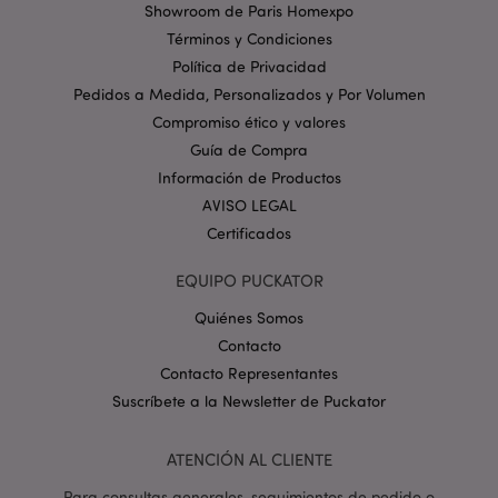
Showroom de Paris Homexpo
Términos y Condiciones
Política de Privacidad
Pedidos a Medida, Personalizados y Por Volumen
Compromiso ético y valores
form_key
1 d
Adobe Inc.
h
.www.puckator.es
Guía de Compra
Información de Productos
AVISO LEGAL
Certificados
EQUIPO PUCKATOR
PHPSESSID
1 d
PHP.net
h
.www.puckator.es
Quiénes Somos
Contacto
Contacto Representantes
Suscríbete a la Newsletter de Puckator
ATENCIÓN AL CLIENTE
Para consultas generales, seguimientos de pedido o