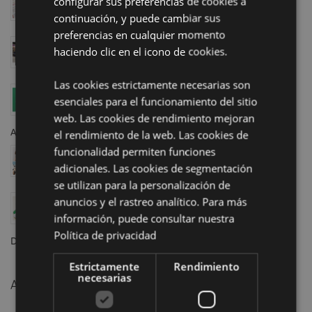
configurar sus preferencias de cookies a
que Impulsará tus Ventas en Retail este 2026
continuación, y puede cambiar sus
Abril 23, 2026
preferencias en cualquier momento
Conozce nuestro showroom en Homexpo París: ¡pite
haciendo clic en el icono de cookies.
tu cita hoy mismo!
Abril 11, 2025
Las cookies estrictamente necesarias son
Aumenta tus ventas con la colección Minecraft de
esenciales para el funcionamiento del sitio
Puckator, ¡justo a tiempo para el estreno de la
web. Las cookies de rendimiento mejoran
película!
Abril 04, 2025
el rendimiento de la web. Las cookies de
funcionalidad permiten funciones
Almohada de viaje 2 en 1 Swapseazzz: Finalista en
los Premios Regalo del Año 2025
adicionales. Las cookies de segmentación
Marzo 12, 2025
se utilizan para la personalización de
El cine y la televisión marcan las tendencias en
anuncios y el rastreo analítico. Para más
artículos de regalo: personajes icónicos, historias
información, puede consultar nuestra
intemporales y los productos más de moda en stock
Política de privacidad
Diciembre 20, 2024
Estrictamente
Rendimiento
necesarias
Archivo