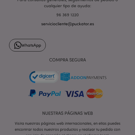
cualquier tipo de ayuda:
96 369 1220
serviciocliente@puckator.es
WhatsApp
COMPRA SEGURA
X-Magento-Vary
1 d
Adobe Inc.
h
www.puckator.es
NUESTRAS PÁGINAS WEB
Visita nuestras páginas web internacionales, en ellas puedes
encontrar todos nuestros productos y realizar tu pedido con