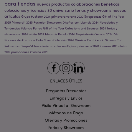
cookies estrictamente necesarias.
para tiendas
nuevos productos
colaboraciones benéficas
colecciones y licencias
30 aniversario
ferias y showrooms
nuevos
Provider
/
Nombre
Venc
Dominio
artículos
Grupo Puckator 2024
primavera
verano 2020
Swapseazzz
Gift of The Year
2025
Minecraft 2025
Puckator Showroom
Diseños con Licencia 2024
Novedades y
_GRECAPTCHA
6 
Google LLC
.google.com
Tendencias
Valencia
Perros
Gift of the Year
Collections and Licenses 2024
ferias y
showrooms 2024
otoño 2024
Ideas de Regalo 2024
Regalodelaño
Verano 2024
Día
Nacional de Abraza tu Gato
Nueva Colección 2024
Diseños Con Licencia
Simon's Cat
Relaxeazzz
People'sChoice
invierno
culos ecológicos
primavera 2020
invierno 2019
otoño
2019
promociones
invierno 2020
mage-cache-storage
1
Adobe Inc.
www.puckator.es
ENLACES ÚTILES
Política de privacidad de
Google.
Preguntas Frecuentes
Entregas y Envíos
Visita Virtual al Showroom
Métodos de Pago
mage-cache-storage-section-
1
Adobe Inc.
Ofertas y Promociones
invalidation
www.puckator.es
Ferias y Showroom