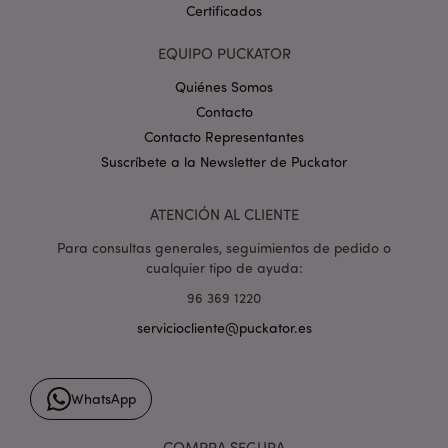
Certificados
form_key
1 d
Adobe Inc.
h
.www.puckator.es
EQUIPO PUCKATOR
Quiénes Somos
Contacto
Contacto Representantes
Suscríbete a la Newsletter de Puckator
PHPSESSID
1 d
PHP.net
h
.www.puckator.es
ATENCIÓN AL CLIENTE
Para consultas generales, seguimientos de pedido o
cualquier tipo de ayuda:
96 369 1220
serviciocliente@puckator.es
WhatsApp
COMPRA SEGURA