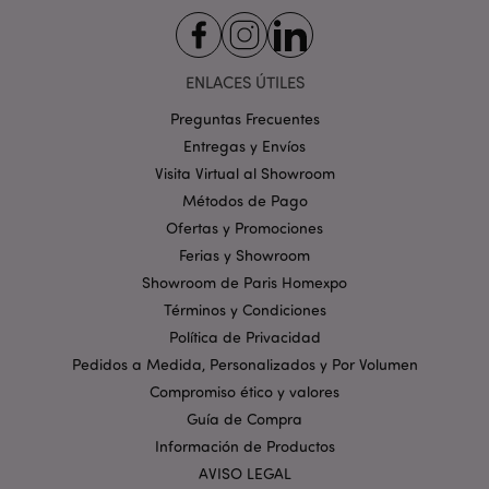
ENLACES ÚTILES
Preguntas Frecuentes
Entregas y Envíos
mage-cache-storage
1
Adobe Inc.
Visita Virtual al Showroom
www.puckator.es
Métodos de Pago
Política de privacidad de
Google.
Ofertas y Promociones
Ferias y Showroom
Showroom de Paris Homexpo
Términos y Condiciones
mage-cache-storage-section-
1
Adobe Inc.
Política de Privacidad
invalidation
www.puckator.es
Pedidos a Medida, Personalizados y Por Volumen
Compromiso ético y valores
Guía de Compra
Información de Productos
AVISO LEGAL