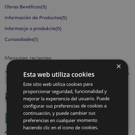
Obras Benéficas
(5)
Información de Productos
(5)
Informacje o produkcie
(0)
Curiosidades
(1)
Mensajes recientes
×
Esta web utiliza cookies
Marcapáginas Magnéticos: La Premiada Tendencia
que Impulsará tus Ventas en Retail este 2026
Este sitio web utiliza cookies para
Abril 23, 2026
proporcionar seguridad, funcionalidad y
Conozce nuestro showroom en Homexpo París: ¡pite
mejorar la experiencia del usuario. Puede
tu cita hoy mismo!
configurar sus preferencias de cookies a
Abril 11, 2025
continuación, y puede cambiar sus
Aumenta tus ventas con la colección Minecraft de
preferencias en cualquier momento
Puckator, ¡justo a tiempo para el estreno de la
película!
haciendo clic en el icono de cookies.
Abril 04, 2025