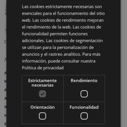
Almohada de viaje 2 en 1 Swapseazzz: Finalista en
Las cookies estrictamente necesarias son
los Premios Regalo del Año 2025
esenciales para el funcionamiento del sitio
Marzo 12, 2025
web. Las cookies de rendimiento mejoran
El cine y la televisión marcan las tendencias en
el rendimiento de la web. Las cookies de
artículos de regalo: personajes icónicos, historias
funcionalidad permiten funciones
intemporales y los productos más de moda en stock
adicionales. Las cookies de segmentación
Diciembre 20, 2024
se utilizan para la personalización de
anuncios y el rastreo analítico. Para más
Archivo
información, puede consultar nuestra
Política de privacidad
Abril 2026
Abril 2025
Marzo 2025
Diciembre 2024
Estrictamente
Rendimiento
Noviembre 2024
Octubre 2024
Septiembre 2024
necesarias
Agosto 2024
Julio 2024
Junio 2024
Mayo 2024
Abril 2024
Mayo 2023
Abril 2023
Marzo 2023
Noviembre 2022
Octubre 2022
Julio 2022
Junio 2022
Orientación
Funcionalidad
Marzo 2022
Febrero 2022
Noviembre 2021
Septiembre 2021
Julio 2021
Junio 2021
Marzo 2021