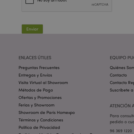
Nombre
_GRECAPTCHA
Enviar
mage-cache-storag
ENLACES ÚTILES
EQUIPO PU
mage-cache-storage
invalidation
Preguntas Frecuentes
Quiénes So
Entregas y Envíos
Contacto
form_key
Visita Virtual al Showroom
Contacto Re
Métodos de Pago
Suscríbete a
Ofertas y Promociones
PHPSESSID
Ferias y Showroom
ATENCIÓN A
Showroom de Paris Homexpo
Para consult
Términos y Condiciones
pedido o cua
Política de Privacidad
96 369 1220