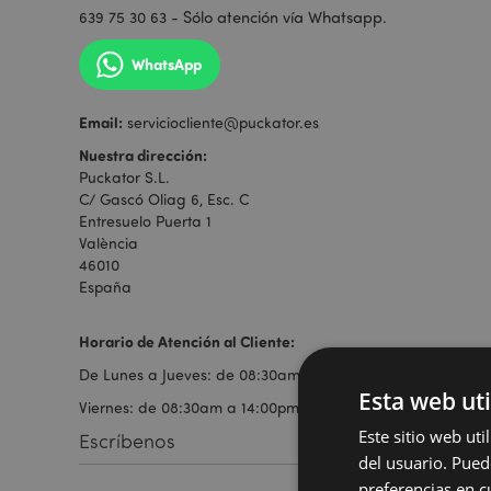
Sólo atención vía Whatsapp
639 75 30 63 -
.
WhatsApp
Email:
serviciocliente@puckator.es
Nuestra dirección:
Puckator S.L.
C/ Gascó Oliag 6, Esc. C
Entresuelo Puerta 1
València
46010
España
Horario de Atención al Cliente:
De Lunes a Jueves: de 08:30am a 17:00pm
Esta web uti
Viernes: de 08:30am a 14:00pm
Este sitio web ut
Escríbenos
del usuario. Pued
preferencias en c