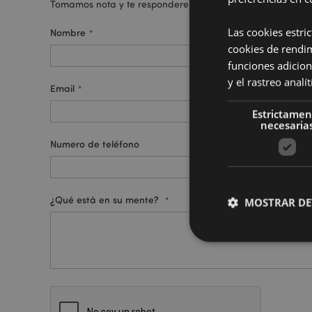
Tomamos nota y te responderemos lo antes posible.
Las cookies estri
Nombre
cookies de rendi
funciones adicion
y el rastreo anal
Email
Estrictamen
necesaria
Numero de teléfono
¿Qué está en su mente?
MOSTRAR DE
Las cookies estrictam
gestión de la cuenta.