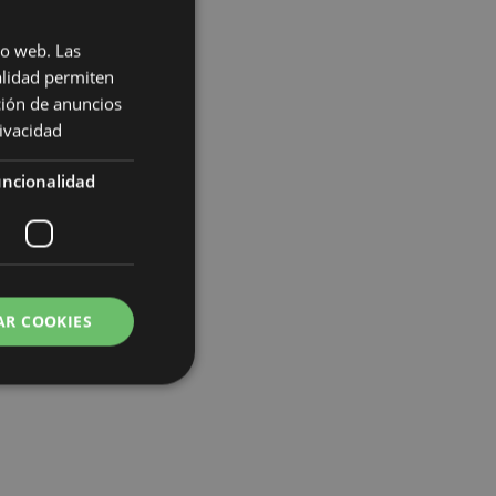
io web. Las
alidad permiten
ción de anuncios
rivacidad
ncionalidad
AR COOKIES
 del usuario y la
.