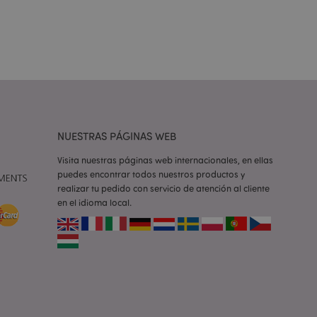
e una cookie
ando se ejecuta
 análisis de riesgo.
ilitar el
 contenido en el
inas se carguen más
NUESTRAS PÁGINAS WEB
ilitar el
 contenido en el
inas se carguen más
Visita nuestras páginas web internacionales, en ellas
puedes encontrar todos nuestros productos y
realizar tu pedido con servicio de atención al cliente
ilitar el
 contenido en el
en el idioma local.
inas se carguen más
iones basadas en el
ntificador de
iliza para mantener
suario.
generado al azar,
e ser específico del
o es mantener un
para un usuario