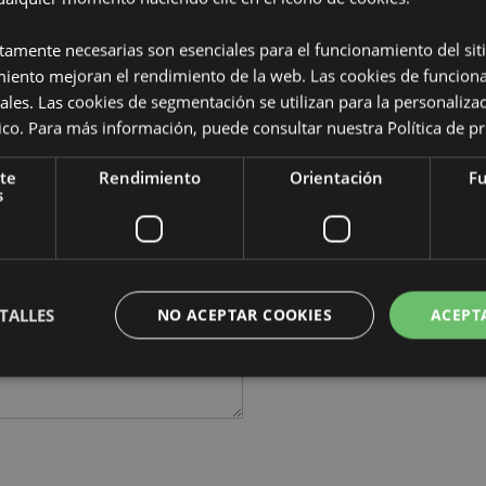
ctamente necesarias son esenciales para el funcionamiento del sit
miento mejoran el rendimiento de la web. Las cookies de funcion
ales. Las cookies de segmentación se utilizan para la personaliza
ítico. Para más información, puede consultar nuestra
Política de p
te
Rendimiento
Orientación
Fu
s
TALLES
NO ACEPTAR COOKIES
ACEPT
Estrictamente necesarias
Rendimiento
Orientación
Funcionalidad
ente necesarias permiten la funcionalidad básica del sitio web, como el inicio de sesión
 El sitio web no puede funcionar correctamente sin las cookies estrictamente necesarias