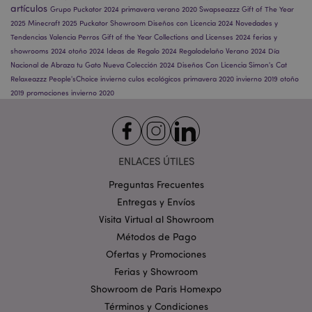
artículos
Grupo Puckator 2024
primavera
verano 2020
Swapseazzz
Gift of The Year
2025
Minecraft 2025
Puckator Showroom
Diseños con Licencia 2024
Novedades y
Tendencias
Valencia
Perros
Gift of the Year
Collections and Licenses 2024
ferias y
showrooms 2024
otoño 2024
Ideas de Regalo 2024
Regalodelaño
Verano 2024
Día
form_key
1 d
Adobe Inc.
Nacional de Abraza tu Gato
Nueva Colección 2024
Diseños Con Licencia
Simon's Cat
h
.www.puckator.es
Relaxeazzz
People'sChoice
invierno
culos ecológicos
primavera 2020
invierno 2019
otoño
2019
promociones
invierno 2020
ENLACES ÚTILES
PHPSESSID
1 d
PHP.net
h
.www.puckator.es
Preguntas Frecuentes
Entregas y Envíos
Visita Virtual al Showroom
Métodos de Pago
Ofertas y Promociones
Ferias y Showroom
Showroom de Paris Homexpo
Términos y Condiciones