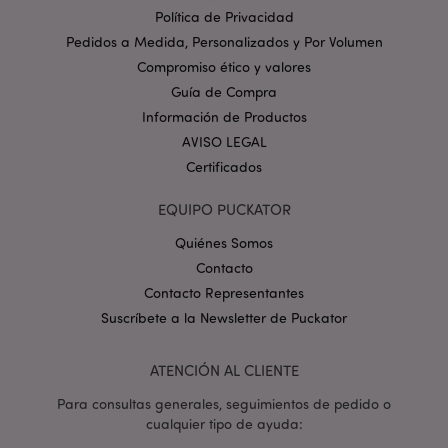
Política de Privacidad
Pedidos a Medida, Personalizados y Por Volumen
Compromiso ético y valores
Guía de Compra
Información de Productos
AVISO LEGAL
Certificados
X-Magento-Vary
1 d
Adobe Inc.
EQUIPO PUCKATOR
h
www.puckator.es
Quiénes Somos
Contacto
Contacto Representantes
Suscríbete a la Newsletter de Puckator
ATENCIÓN AL CLIENTE
Para consultas generales, seguimientos de pedido o
cualquier tipo de ayuda: