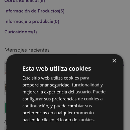
Obras Benéficas
(5)
Información de Productos
(5)
Informacje o produkcie
(0)
Curiosidades
(1)
Mensajes recientes
×
Marcapáginas Magnéticos: La Premiada Tendencia
Esta web utiliza cookies
que Impulsará tus Ventas en Retail este 2026
Abril 23, 2026
Este sitio web utiliza cookies para
Conozce nuestro showroom en Homexpo París: ¡pite
proporcionar seguridad, funcionalidad y
tu cita hoy mismo!
mejorar la experiencia del usuario. Puede
Abril 11, 2025
configurar sus preferencias de cookies a
Aumenta tus ventas con la colección Minecraft de
continuación, y puede cambiar sus
Puckator, ¡justo a tiempo para el estreno de la
preferencias en cualquier momento
película!
haciendo clic en el icono de cookies.
Abril 04, 2025
Almohada de viaje 2 en 1 Swapseazzz: Finalista en