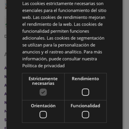
Las cookies estrictamente necesarias son
los Premios Regalo del Año 2025
esenciales para el funcionamiento del sitio
Marzo 12, 2025
web. Las cookies de rendimiento mejoran
El cine y la televisión marcan las tendencias en
el rendimiento de la web. Las cookies de
artículos de regalo: personajes icónicos, historias
intemporales y los productos más de moda en stock
funcionalidad permiten funciones
Diciembre 20, 2024
adicionales. Las cookies de segmentación
se utilizan para la personalización de
anuncios y el rastreo analítico. Para más
Archivo
información, puede consultar nuestra
Política de privacidad
Abril 2026
Abril 2025
Marzo 2025
Diciembre 2024
Noviembre 2024
Octubre 2024
Septiembre 2024
Estrictamente
Rendimiento
necesarias
Agosto 2024
Julio 2024
Junio 2024
Mayo 2024
Abril 2024
Mayo 2023
Abril 2023
Marzo 2023
Noviembre 2022
Octubre 2022
Julio 2022
Junio 2022
Orientación
Funcionalidad
Marzo 2022
Febrero 2022
Noviembre 2021
Septiembre 2021
Julio 2021
Junio 2021
Marzo 2021
Febrero 2021
Diciembre 2020
Noviembre 2020