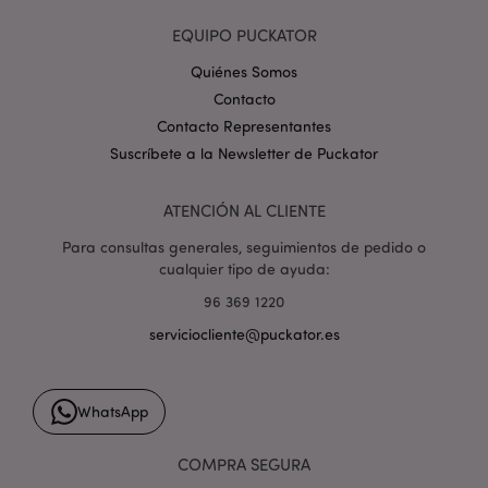
form_key
1 d
Adobe Inc.
h
.www.puckator.es
EQUIPO PUCKATOR
Quiénes Somos
Contacto
Contacto Representantes
Suscríbete a la Newsletter de Puckator
PHPSESSID
1 d
PHP.net
h
.www.puckator.es
ATENCIÓN AL CLIENTE
Para consultas generales, seguimientos de pedido o
cualquier tipo de ayuda:
96 369 1220
serviciocliente@puckator.es
WhatsApp
COMPRA SEGURA