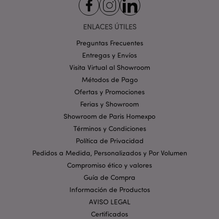
ENLACES ÚTILES
Preguntas Frecuentes
Entregas y Envíos
Visita Virtual al Showroom
mage-cache-storage
1
Adobe Inc.
www.puckator.es
Métodos de Pago
Política de privacidad de
Ofertas y Promociones
Google.
Ferias y Showroom
Showroom de Paris Homexpo
Términos y Condiciones
Política de Privacidad
mage-cache-storage-section-
1
Adobe Inc.
invalidation
www.puckator.es
Pedidos a Medida, Personalizados y Por Volumen
Compromiso ético y valores
Guía de Compra
Información de Productos
AVISO LEGAL
Certificados