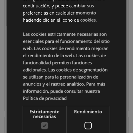
continuación, y puede cambiar sus
preferencias en cualquier momento
haciendo clic en el icono de cookies.
Las cookies estrictamente necesarias son
Pegamento en
Pegamento en
esenciales para el funcionamiento del sitio
Barra Animales
Barra Navidad
web. Las cookies de rendimiento mejoran
Adorables
Jingle Bunch
el rendimiento de la web. Las cookies de
Salvajes
XSTA407
Adoramals
funcionalidad permiten funciones
STA376
adicionales. Las cookies de segmentación
1392 en stock
se utilizan para la personalización de
2184 en stock
anuncios y el rastreo analítico. Para más
INICIAR
información, puede consultar nuestra
SESIÓN
INICIAR
Política de privacidad
SESIÓN
Estrictamente
Rendimiento
necesarias