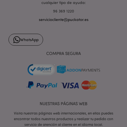
cualquier tipo de ayuda:
96 369 1220
recently_compared_product
1
Adobe Inc.
serviciocliente@puckator.es
www.puckator.es
WhatsApp
recently_compared_product_previous
1
Adobe Inc.
www.puckator.es
COMPRA SEGURA
product_data_storage
1
Adobe Inc.
www.puckator.es
NUESTRAS PÁGINAS WEB
mage-cache-sessid
1
Adobe Inc.
Visita nuestras páginas web internacionales, en ellas puedes
www.puckator.es
encontrar todos nuestros productos y realizar tu pedido con
servicio de atención al cliente en el idioma local.