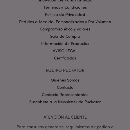
Términos y Condiciones
Política de Privacidad
mage-messages
1 d
Adobe Inc.
h
www.puckator.es
Pedidos a Medida, Personalizados y Por Volumen
Compromiso ético y valores
Guía de Compra
Información de Productos
AVISO LEGAL
Certificados
EQUIPO PUCKATOR
Quiénes Somos
Contacto
recently_viewed_product
1
Adobe Inc.
www.puckator.es
Contacto Representantes
Suscríbete a la Newsletter de Puckator
ATENCIÓN AL CLIENTE
recently_viewed_product_previous
1
Adobe Inc.
www.puckator.es
Para consultas generales, seguimientos de pedido o