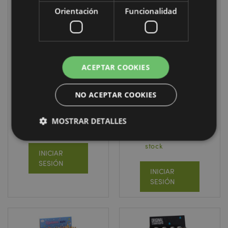
Orientación
Funcionalidad
REBAJADO
ACEPTAR COOKIES
Regla Plástico
Tijeras Infantiles
Piratas Jolly
con funda Cecil
Rogers 15 cm
La Zanahoria
NO ACEPTAR COOKIES
Foodiemals
STA389
STA395
MOSTRAR DETALLES
864 en stock
4056 en
stock
INICIAR
Estrictamente necesarias
Rendimiento
SESIÓN
INICIAR
Orientación
Funcionalidad
SESIÓN
Las cookies estrictamente necesarias permiten la
funcionalidad básica del sitio web, como el inicio de
sesión del usuario y la gestión de la cuenta. El sitio
web no puede funcionar correctamente sin las
cookies estrictamente necesarias.