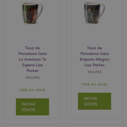
section_data_ids
1
Adobe Inc.
www.puckator.es
Taza de
Taza de
Porcelana Gato
Porcelana Gato
La Aventura Te
Emporio Mágico
Espera Lisa
Lisa Parker
Parker
MULP65
MULP64
searchReport-log
Se
Adobe Inc.
1148 en stock
www.puckator.es
1206 en stock
INICIAR
INICIAR
SESIÓN
SESIÓN
CookieScriptConsent
1
CookieScript
.www.puckator.es