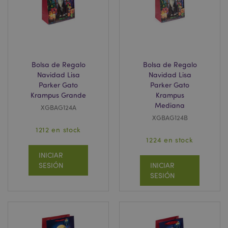
Bolsa de Regalo
Bolsa de Regalo
X-Magento-Vary
1 d
Adobe Inc.
Navidad Lisa
Navidad Lisa
h
www.puckator.es
Parker Gato
Parker Gato
Krampus Grande
Krampus
Mediana
XGBAG124A
XGBAG124B
1212 en stock
1224 en stock
INICIAR
SESIÓN
INICIAR
SESIÓN
mage-messages
1 d
Adobe Inc.
h
www.puckator.es