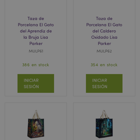
.google.com
Taza de
Taza de
Porcelana El Gato
Porcelana El Gato
del Aprendiz de
del Caldero
la Bruja Lisa
Oxidado Lisa
Parker
Parker
MULP61
MULP62
mage-cache-storage
1
Adobe Inc.
www.puckator.es
Política de privacidad de
386 en stock
354 en stock
Google.
INICIAR
INICIAR
SESIÓN
SESIÓN
mage-cache-storage-section-
1
Adobe Inc.
invalidation
www.puckator.es