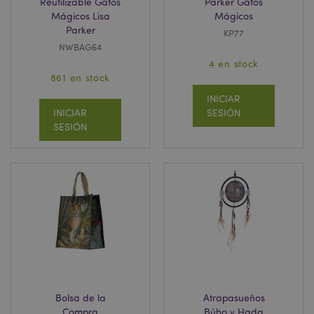
Reutilizable Gatos
Parker Gatos
Mágicos Lisa
Mágicos
Parker
KP77
NWBAG64
4 en stock
861 en stock
INICIAR
INICIAR
SESIÓN
SESIÓN
Bolsa de la
Atrapasueños
Compra
Búho y Hada