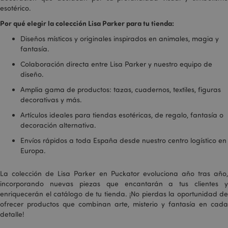
que se
esotérico.
relaciona.
Parece ser una
Por qué elegir la colección Lisa Parker para tu tienda:
variación de la
cookie _gat que
Diseños místicos y originales inspirados en animales, magia y
se utiliza para
limitar la
fantasía.
cantidad de
datos
Colaboración directa entre Lisa Parker y nuestro equipo de
registrados por
diseño.
Google en sitios
web de alto
volumen de
Amplia gama de productos: tazas, cuadernos, textiles, figuras
tráfico.
decorativas y más.
OGPC
1 año
Google Inc.
Artículos ideales para tiendas esotéricas, de regalo, fantasía o
.google.com
decoración alternativa.
SSID
2 años
Esta cookie lleva
Google LLC
Envíos rápidos a toda España desde nuestro centro logístico en
a cabo
.google.com
información
Europa.
sobre cómo el
usuario final
utiliza el sitio
La colección de Lisa Parker en Puckator evoluciona año tras año,
web y cualquier
publicidad que
incorporando nuevas piezas que encantarán a tus clientes y
el usuario final
enriquecerán el catálogo de tu tienda. ¡No pierdas la oportunidad de
haya visto antes
ofrecer productos que combinan arte, misterio y fantasía en cada
de visitar dicho
sitio web.
detalle!
SAPISID
1 año
Esta cookie de
Google LLC