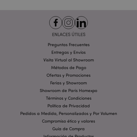
DoubleClick
.google.com
generalmente la
establecen los
socios
publicitarios a
través del sitio y
la utilizan para
crear un perfil
ENLACES ÚTILES
de los intereses
del visitante del
Preguntas Frecuentes
sitio web y
mostrar
Entregas y Envíos
anuncios
relevantes en
Visita Virtual al Showroom
otros sitios. Esta
Métodos de Pago
cookie funciona
identificando de
Ofertas y Promociones
forma única su
navegador y
Ferias y Showroom
dispositivo.
Showroom de Paris Homexpo
SID
1 año
Este es un
Google LLC
nombre de
Términos y Condiciones
.google.com
cookie muy
Política de Privacidad
común, pero
cuando se
Pedidos a Medida, Personalizados y Por Volumen
encuentra como
una cookie de
Compromiso ético y valores
sesión, es
probable que se
Guía de Compra
utilice para la
Información de Productos
gestión del