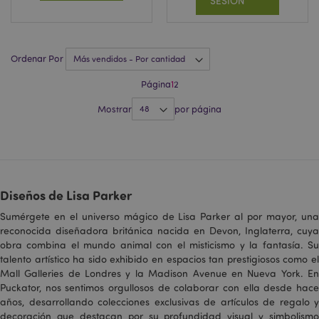
SESIÓN
asociado con
Google
Universal
Analytics. Esta
parece ser una
nueva cookie y,
Ordenar Por
a partir de la
primavera de
2017, Google no
Página
1
2
ofrece
_hjShownFeedbackMessage
1 día
Hotjar Ltd
información.
Mostrar
por página
www.puckator.es
Parece
almacenar y
actualizar un
valor único para
cada página
visitada.
_gat_UA-
.puckator.es
57 segundos
Esta es una
Diseños de Lisa Parker
950900-1
cookie de tipo
patrón
establecida por
Sumérgete en el universo mágico de Lisa Parker al por mayor, una
Google
reconocida diseñadora británica nacida en Devon, Inglaterra, cuya
Analytics, donde
el elemento de
obra combina el mundo animal con el misticismo y la fantasía. Su
patrón en el
talento artístico ha sido exhibido en espacios tan prestigiosos como el
nombre
Mall Galleries de Londres y la Madison Avenue en Nueva York. En
contiene el
número de
Puckator, nos sentimos orgullosos de colaborar con ella desde hace
identidad único
años, desarrollando colecciones exclusivas de artículos de regalo y
_hjIncludedInSessionSample
2 minutos
Hotjar Ltd
de la cuenta o
www.puckator.es
sitio web con el
decoración que destacan por su profundidad visual y simbolismo