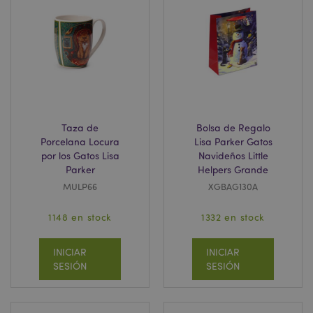
Taza de
Bolsa de Regalo
TawkConnectionTime
10 m
tawk.to Inc.
Porcelana Locura
Lisa Parker Gatos
.puckator.es
por los Gatos Lisa
Navideños Little
Parker
Helpers Grande
twk_idm_key
10 m
MULP66
XGBAG130A
Tawk.to
.puckator.es
1148 en stock
1332 en stock
INICIAR
INICIAR
SESIÓN
SESIÓN
Provider
/
Nombre
Vencimiento
Descripción
Dominio
SIDCC
1 año
Descargue
Google LLC
Provider
/