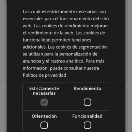
Atrapasueños
Atrapasueños
Las cookies estrictamente necesarias son
Susurros de
Guardián de
esenciales para el funcionamiento del sitio
Hadas Unicornio
Hechizos Búho de
web. Las cookies de rendimiento mejoran
de Lisa Parker
Lisa Parker 16cm
el rendimiento de la web. Las cookies de
16cm
DCPB06Z
funcionalidad permiten funciones
DCPB06Y
adicionales. Las cookies de segmentación
849 en stock
928 en stock
se utilizan para la personalización de
anuncios y el rastreo analítico. Para más
INICIAR
INICIAR
información, puede consultar nuestra
SESIÓN
SESIÓN
Política de privacidad
Estrictamente
Rendimiento
necesarias
Orientación
Funcionalidad