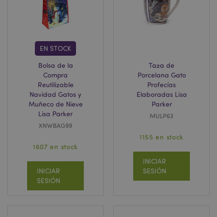
recently_compared_product_previous
1
Adobe Inc.
www.puckator.es
EN STOCK
Bolsa de la
Taza de
Compra
Porcelana Gato
Reutilizable
Profecías
product_data_storage
1
Adobe Inc.
www.puckator.es
Navidad Gatos y
Elaboradas Lisa
Muñeco de Nieve
Parker
Lisa Parker
MULP63
XNWBAG99
1155 en stock
1607 en stock
mage-cache-sessid
1
Adobe Inc.
INICIAR
www.puckator.es
INICIAR
SESIÓN
SESIÓN