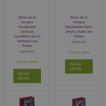
form_key
1 d
Adobe Inc.
h
.www.puckator.es
Bolsa de la
Bolsa de la
Compra
Compra
Reutilizable
Reutilizable Gatos
Lechuza
Jekyll y Hyde Lisa
Guardiana de los
Parker
Hechizos Lisa
NWBAG94
PHPSESSID
1 d
PHP.net
Parker
h
.www.puckator.es
NWBAG93
1241 en stock
1705 en stock
INICIAR
SESIÓN
INICIAR
SESIÓN