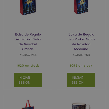
Bolsa de Regalo
Bolsa de Regalo
Lisa Parker Gatos
Lisa Parker Gatos
de Navidad
de Navidad
Grande
Mediana
XGBAG125A
XGBAG125B
recently_viewed_product
1
Adobe Inc.
www.puckator.es
1620 en stock
1092 en stock
INICIAR
INICIAR
recently_viewed_product_previous
1
Adobe Inc.
SESIÓN
SESIÓN
www.puckator.es
recently_compared_product
1
Adobe Inc.
www.puckator.es