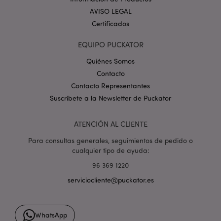
estado de la
AVISO LEGAL
sesión.
Certificados
__Secure-
.google.com
1 año
1PSID
EQUIPO PUCKATOR
__Secure-
.google.com
1 año
1PSIDCC
Quiénes Somos
__Secure-
2 años
Google Inc.
Contacto
3PAPISID
.google.com
Contacto Representantes
__Secure-
.google.com
1 año
3PSID
Suscríbete a la Newsletter de Puckator
HSID
2 años
DoubleClick
Google LLC
(propiedad de
.google.com
ATENCIÓN AL CLIENTE
Google)
establece esta
cookie para
Para consultas generales, seguimientos de pedido o
crear un perfil
cualquier tipo de ayuda:
de los intereses
del visitante del
96 369 1220
sitio web y
mostrar
serviciocliente@puckator.es
anuncios
relevantes en
otros sitios.
APISID
2 años
Esta cookie de
Google LLC
WhatsApp
DoubleClick
.google.com