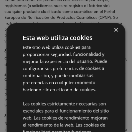
registramos (o solicitamos nuestro registro al fabricante)
cualquier producto clasificado como cosmético en el Portal
Europeo de Notificación de Productos Cosméticos (CPNP). Se
trata de un portal proporcionado por la Comisión Europea que
×
permite a cualquier fabricante, proveedor o distribuidor de
productos cosméticos presentar certificados de seguridad. Una
Esta web utiliza cookies
vez presentado, se emite una referencia CPNP.
Este sitio web utiliza cookies para
¿Todo requiere una referencia?
proporcionar seguridad, funcionalidad y
CPNP sólo se refiere a líneas cosméticas como bálsamos labiales,
mejorar la experiencia del usuario. Puede
desinfectantes para manos, jabones y bombas de baño.
configurar sus preferencias de cookies a
¿Qué tenemos que proporcionar para obtener una referencia de
continuación, y puede cambiar sus
CPNP?
preferencias en cualquier momento
Como mayorista de artículos de cosméticos, tenemos que
haciendo clic en el icono de cookies.
proporcionar FDS (ficha de datos de seguridad), listas de
ingredientes, certificación de pruebas y cualquier otra
Las cookies estrictamente necesarias son
información relevante de fabricación y pruebas.
esenciales para el funcionamiento del sitio
¿Puedo acceder a esta información en el sitio web del CPNP?
web. Las cookies de rendimiento mejoran
No, el portal es sólo para autoridades y distribuidores. La
el rendimiento de la web. Las cookies de
información sobre productos individuales no puede ser accedida
funcionalidad permiten funciones