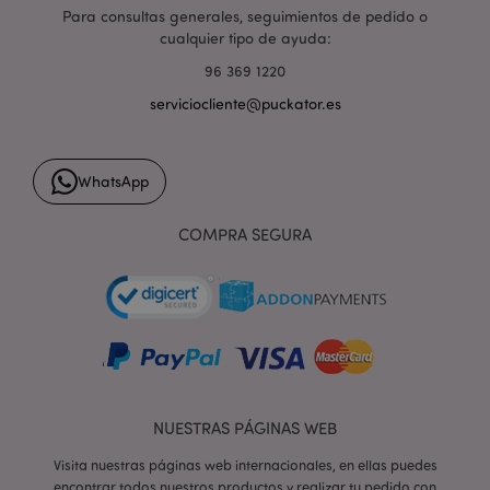
Para consultas generales, seguimientos de pedido o
mage-cache-storage
1
Adobe Inc.
cualquier tipo de ayuda:
www.puckator.es
96 369 1220
Política de privacidad de
Google.
serviciocliente@puckator.es
WhatsApp
mage-cache-storage-section-
1
Adobe Inc.
invalidation
www.puckator.es
COMPRA SEGURA
form_key
1 d
Adobe Inc.
h
.www.puckator.es
NUESTRAS PÁGINAS WEB
Visita nuestras páginas web internacionales, en ellas puedes
encontrar todos nuestros productos y realizar tu pedido con