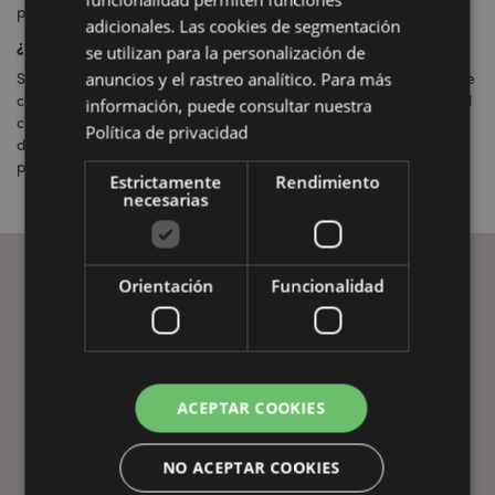
por el público.
adicionales. Las cookies de segmentación
¿Cómo puedo acceder a la información?
se utilizan para la personalización de
anuncios y el rastreo analítico. Para más
Si necesitas algún certificado relacionado con nuestras líneas de
cosméticos, ponte en contacto con nuestro equipo de atención al
información, puede consultar nuestra
cliente vía
correo electrónico
indicando el número de referencia
Política de privacidad
de los productos sobre los que necesitas información y nos
pondremos en contacto contigo lo antes posible.
Estrictamente
Rendimiento
necesarias
Orientación
Funcionalidad
ENLACES ÚTILES
Preguntas Frecuentes
Entregas y Envíos
ACEPTAR COOKIES
Visita Virtual al Showroom
Métodos de Pago
NO ACEPTAR COOKIES
Ofertas y Promociones