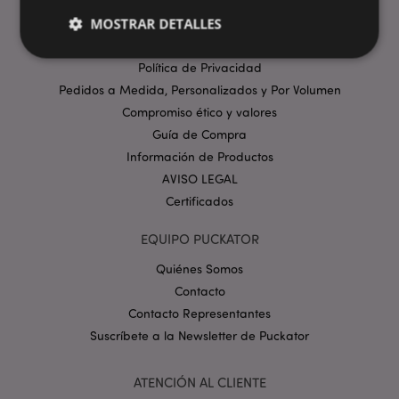
Ferias y Showroom
MOSTRAR DETALLES
Showroom de Paris Homexpo
Términos y Condiciones
Política de Privacidad
Pedidos a Medida, Personalizados y Por Volumen
Estrictamente necesarias
Rendimiento
Compromiso ético y valores
Orientación
Funcionalidad
Guía de Compra
Las cookies estrictamente necesarias permiten la
Información de Productos
funcionalidad básica del sitio web, como el inicio de
AVISO LEGAL
sesión del usuario y la gestión de la cuenta. El sitio
web no puede funcionar correctamente sin las
Certificados
cookies estrictamente necesarias.
Provider
/
EQUIPO PUCKATOR
Nombre
Venc
Dominio
Quiénes Somos
_GRECAPTCHA
6 
Google LLC
.google.com
Contacto
Contacto Representantes
Suscríbete a la Newsletter de Puckator
ATENCIÓN AL CLIENTE