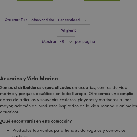
parece ser una
nueva cookie y,
a partir de la
primavera de
2017, Google no
Ordenar Por
ofrece
_hjShownFeedbackMessage
1 día
Hotjar Ltd
información.
www.puckator.es
Página
1
2
Parece
almacenar y
actualizar un
Mostrar
por página
valor único para
cada página
visitada.
_gat_UA-
.puckator.es
57 segundos
Esta es una
950900-1
cookie de tipo
patrón
establecida por
Acuarios y Vida Marina
Google
Analytics, donde
el elemento de
distribuidores especializados
Somos
en acuarios, centros de vida
patrón en el
marina y parques acuáticos en toda Europa. Ofrecemos una amplia
nombre
gama de artículos y souvenirs costeros, playeros y marineros al por
contiene el
número de
mayor, además de productos inspirados en la vida marina y animales
identidad único
acuáticos.
_hjIncludedInSessionSample
2 minutos
Hotjar Ltd
de la cuenta o
www.puckator.es
sitio web con el
¿Qué encontrarás en esta colección?
que se
relaciona.
Parece ser una
Productos top ventas para tiendas de regalos y comercios
variación de la
costeros