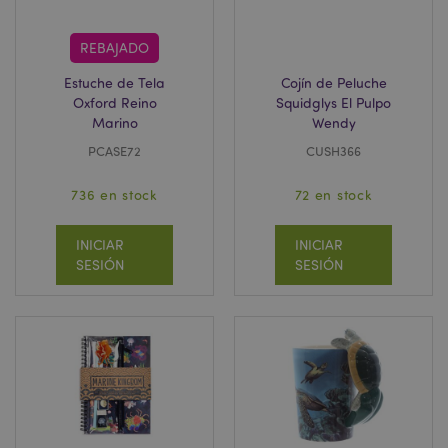
REBAJADO
Estuche de Tela
Cojín de Peluche
Oxford Reino
Squidglys El Pulpo
Marino
Wendy
PHPSESSID
1 d
PHP.net
h
.www.puckator.es
PCASE72
CUSH366
736 en stock
72 en stock
INICIAR
INICIAR
SESIÓN
SESIÓN