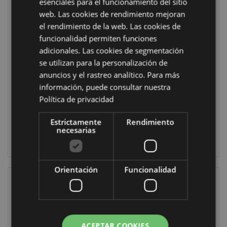
Llavero de
Almohada de
esenciales para el funcionamiento del sitio
Peluche Estrujable
Viaje y Peluche 2
web. Las cookies de rendimiento mejoran
Squeezies Vida
en 1 Swapseazzz
el rendimiento de la web. Las cookies de
Marina
Pez Payaso
funcionalidad permiten funciones
Adoramals
KEY204
adicionales. Las cookies de segmentación
Océano
se utilizan para la personalización de
CUSH374
7896 en stock
anuncios y el rastreo analítico. Para más
información, puede consultar nuestra
INICIAR
DISPONIBLE:
Política de privacidad
SESIÓN
27/09/2026
Estrictamente
Rendimiento
necesarias
INICIAR
SESIÓN
Orientación
Funcionalidad
ACEPTAR COOKIES