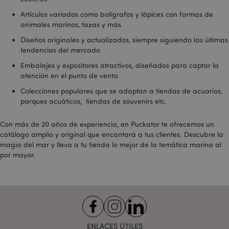
cookie _gat que
se utiliza para
Artículos variados como bolígrafos y lápices con formas de
limitar la
cantidad de
animales marinos, tazas y más
datos
registrados por
Diseños originales y actualizados, siempre siguiendo las últimas
Google en sitios
tendencias del mercado
web de alto
volumen de
Embalajes y expositores atractivos, diseñados para captar la
tráfico.
atención en el punto de venta
OGPC
1 año
Google Inc.
.google.com
Colecciones populares que se adaptan a tiendas de acuarios,
parques acuáticos, tiendas de souvenirs etc.
SSID
2 años
Esta cookie lleva
Google LLC
a cabo
.google.com
información
Con más de 20 años de experiencia, en Puckator te ofrecemos un
sobre cómo el
usuario final
catálogo amplio y original que encantará a tus clientes. Descubre la
utiliza el sitio
magia del mar y lleva a tu tienda lo mejor de la temática marina al
web y cualquier
publicidad que
por mayor.
el usuario final
haya visto antes
de visitar dicho
sitio web.
SAPISID
1 año
Esta cookie de
Google LLC
DoubleClick
.google.com
generalmente la
establecen los
ENLACES ÚTILES
socios