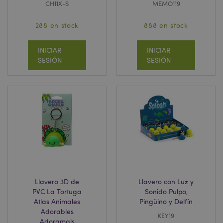
CH11X-S
MEMO119
288 en stock
888 en stock
INICIAR
INICIAR
SESIÓN
SESIÓN
Llavero 3D de
Llavero con Luz y
PVC La Tortuga
Sonido Pulpo,
Atlas Animales
Pingüino y Delfín
Adorables
KEY19
Adoramals