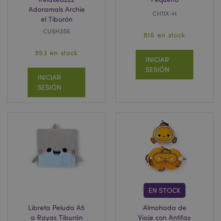
Adoramals Archie
CH11X-H
el Tiburón
CUSH356
816 en stock
953 en stock
INICIAR
SESIÓN
INICIAR
SESIÓN
EN STOCK
Libreta Peluda A5
Almohada de
a Rayas Tiburón
Viaje con Antifaz