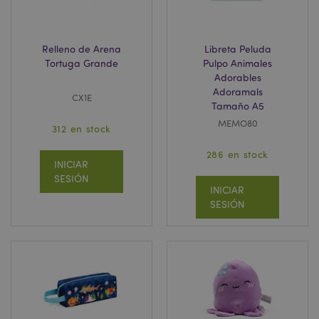
Relleno de Arena
Libreta Peluda
Tortuga Grande
Pulpo Animales
mage-cache-storage
1
Adorables
Adobe Inc.
www.puckator.es
Adoramals
CX1E
Política de privacidad de
Tamaño A5
Google.
MEMO80
312 en stock
286 en stock
INICIAR
SESIÓN
mage-cache-storage-section-
1
Adobe Inc.
INICIAR
invalidation
www.puckator.es
SESIÓN
form_key
1 d
Adobe Inc.
h
.www.puckator.es