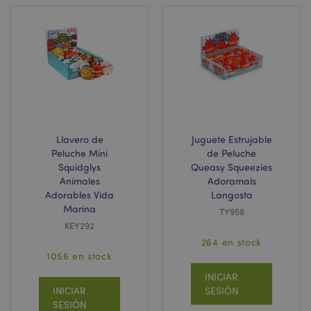
TawkConnectionTime
10 m
tawk.to Inc.
.puckator.es
Llavero de
Juguete Estrujable
twk_idm_key
10 m
Tawk.to
Peluche Mini
de Peluche
.puckator.es
Squidglys
Queasy Squeezies
Animales
Adoramals
Adorables Vida
Langosta
Marina
TY958
KEY292
Provider
/
264 en stock
Nombre
Vencimiento
Descripción
Dominio
1056 en stock
SIDCC
1 año
Descargue
Google LLC
Provider
/
Nombre
Vencimiento
Descripción
INICIAR
ciertas
.google.com
Dominio
herramient
INICIAR
SESIÓN
de Google 
_gcl_au
3 meses
Esta cookie es
Google LLC
SESIÓN
guarde cier
establecida por