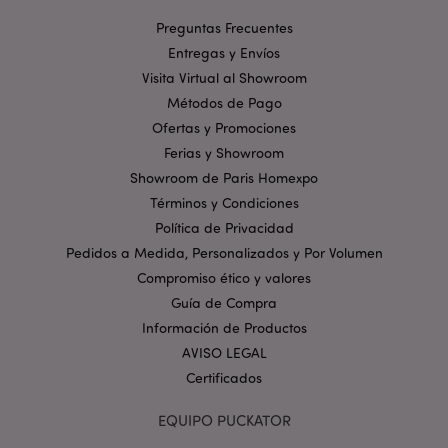
publicitarios a
través del sitio y
Preguntas Frecuentes
la utilizan para
crear un perfil
Entregas y Envíos
de los intereses
Visita Virtual al Showroom
del visitante del
sitio web y
Métodos de Pago
mostrar
anuncios
Ofertas y Promociones
relevantes en
otros sitios. Esta
Ferias y Showroom
cookie funciona
identificando de
Showroom de Paris Homexpo
forma única su
Términos y Condiciones
navegador y
dispositivo.
Política de Privacidad
SID
1 año
Este es un
Google LLC
Pedidos a Medida, Personalizados y Por Volumen
nombre de
.google.com
cookie muy
Compromiso ético y valores
común, pero
Guía de Compra
cuando se
encuentra como
Información de Productos
una cookie de
sesión, es
AVISO LEGAL
probable que se
utilice para la
Certificados
gestión del
estado de la
sesión.
EQUIPO PUCKATOR
__Secure-
.google.com
1 año