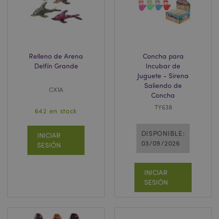
Relleno de Arena
Concha para
Delfín Grande
Incubar de
Juguete - Sirena
recently_viewed_product
1
Adobe Inc.
Saliendo de
CX1A
www.puckator.es
Concha
TY638
642 en stock
recently_viewed_product_previous
1
Adobe Inc.
DISPONIBLE:
INICIAR
www.puckator.es
03/09/2026
SESIÓN
INICIAR
recently_compared_product
1
Adobe Inc.
SESIÓN
www.puckator.es