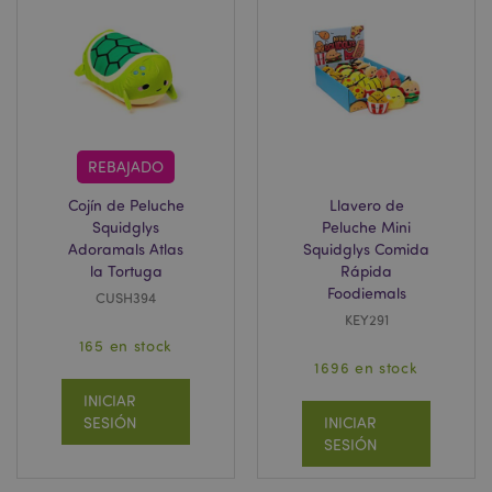
section_data_ids
1
Adobe Inc.
www.puckator.es
REBAJADO
Cojín de Peluche
Llavero de
Squidglys
Peluche Mini
Adoramals Atlas
Squidglys Comida
searchReport-log
Se
Adobe Inc.
la Tortuga
Rápida
www.puckator.es
Foodiemals
CUSH394
KEY291
165 en stock
CookieScriptConsent
1
CookieScript
1696 en stock
.www.puckator.es
INICIAR
SESIÓN
INICIAR
SESIÓN