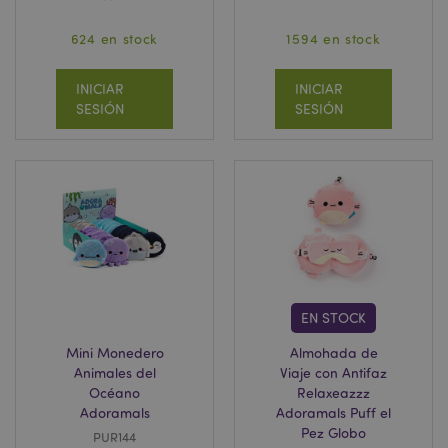
624 en stock
1594 en stock
INICIAR
INICIAR
SESIÓN
SESIÓN
EN STOCK
Mini Monedero
Almohada de
Animales del
Viaje con Antifaz
Océano
Relaxeazzz
Adoramals
Adoramals Puff el
Pez Globo
PUR144