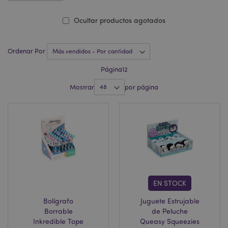
Ocultar productos agotados
Ordenar Por
Página
1
2
Mostrar
por página
EN STOCK
Bolígrafo
Juguete Estrujable
Borrable
de Peluche
Inkredible Tope
Queasy Squeezies