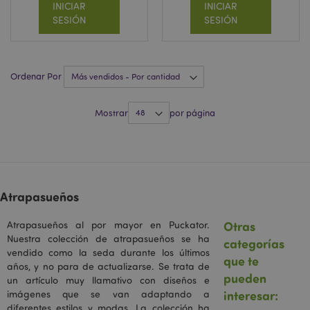
INICIAR
INICIAR
SESIÓN
SESIÓN
Ordenar Por
recently_viewed_product
1
Adobe Inc.
Mostrar
por página
www.puckator.es
recently_viewed_product_previous
1
Adobe Inc.
www.puckator.es
Atrapasueños
Otras
Atrapasueños al por mayor en Puckator.
Nuestra colección de atrapasueños se ha
categorías
recently_compared_product
1
Adobe Inc.
vendido como la seda durante los últimos
www.puckator.es
que te
años, y no para de actualizarse. Se trata de
pueden
un artículo muy llamativo con diseños e
interesar:
imágenes que se van adaptando a
recently_compared_product_previous
1
Adobe Inc.
diferentes estilos y modas. La colección ha