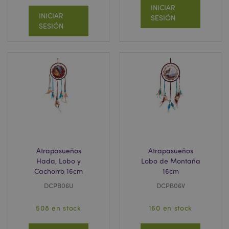
INICIAR
INICIAR
SESIÓN
SESIÓN
X-Magento-Vary
1 d
Adobe Inc.
h
www.puckator.es
Atrapasueños
Atrapasueños
Hada, Lobo y
Lobo de Montaña
Cachorro 16cm
16cm
mage-messages
1 d
Adobe Inc.
DCPB06U
DCPB06V
h
www.puckator.es
508 en stock
160 en stock