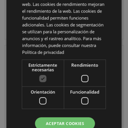
web. Las cookies de rendimiento mejoran
348 en stock
928 en stock
el rendimiento de la web. Las cookies de
funcionalidad permiten funciones
adicionales. Las cookies de segmentación
INICIAR
INICIAR
SESIÓN
SESIÓN
se utilizan para la personalización de
anuncios y el rastreo analítico. Para más
información, puede consultar nuestra
Política de privacidad
Estrictamente
Rendimiento
necesarias
Orientación
Funcionalidad
Atrapasueños
Atrapasueños
Guardián de
Espíritu de la
Hechizos Búho de
Manada de
Lisa Parker 16cm
Lobos 33cm
ACEPTAR COOKIES
DCPB06Z
DCPB02S