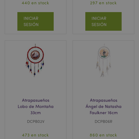
440 en stock
297 en stock
INICIAR
INICIAR
SESIÓN
SESIÓN
mage-cache-storage
1
Adobe Inc.
www.puckator.es
Política de privacidad de
Google.
mage-cache-storage-section-
1
Adobe Inc.
invalidation
www.puckator.es
Atrapasueños
Atrapasueños
Lobo de Montaña
Ángel de Natasha
33cm
Faulkner 16cm
DCPB02V
DCPB06R
form_key
1 d
Adobe Inc.
h
.www.puckator.es
473 en stock
860 en stock