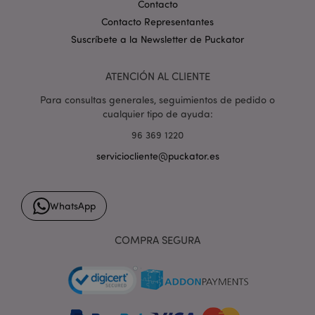
Contacto
Contacto Representantes
Suscríbete a la Newsletter de Puckator
ATENCIÓN AL CLIENTE
TawkConnectionTime
10 m
tawk.to Inc.
.puckator.es
Para consultas generales, seguimientos de pedido o
cualquier tipo de ayuda:
96 369 1220
twk_idm_key
10 m
Tawk.to
.puckator.es
serviciocliente@puckator.es
WhatsApp
Provider
/
Nombre
Vencimiento
Descripción
COMPRA SEGURA
Dominio
SIDCC
1 año
Descargue
Google LLC
Provider
/
Nombre
Vencimiento
Descripción
ciertas
.google.com
Dominio
herramient
de Google 
_gcl_au
3 meses
Esta cookie es
Google LLC
guarde cier
establecida por
.puckator.es
preferencias