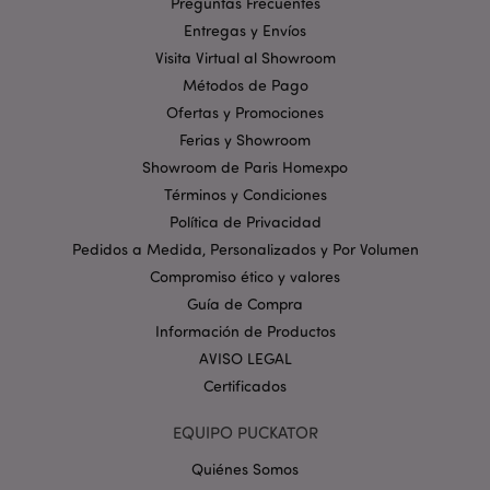
Preguntas Frecuentes
Entregas y Envíos
section_data_ids
1
Adobe Inc.
www.puckator.es
Visita Virtual al Showroom
Métodos de Pago
Ofertas y Promociones
Ferias y Showroom
Showroom de Paris Homexpo
Términos y Condiciones
Política de Privacidad
searchReport-log
Se
Adobe Inc.
Pedidos a Medida, Personalizados y Por Volumen
www.puckator.es
Compromiso ético y valores
Guía de Compra
Información de Productos
CookieScriptConsent
1
CookieScript
AVISO LEGAL
.www.puckator.es
Certificados
EQUIPO PUCKATOR
Quiénes Somos