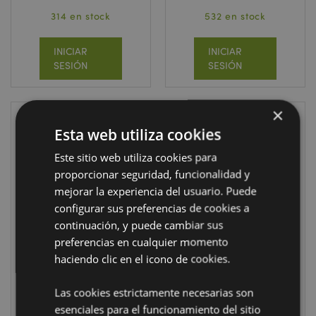
314 en stock
532 en stock
INICIAR
INICIAR
SESIÓN
SESIÓN
×
Esta web utiliza cookies
Este sitio web utiliza cookies para
proporcionar seguridad, funcionalidad y
mejorar la experiencia del usuario. Puede
configurar sus preferencias de cookies a
EN STOCK
continuación, y puede cambiar sus
Atrapasueños
Atrapasueños
preferencias en cualquier momento
Cuentos de
Susurros de
haciendo clic en el icono de cookies.
Hadas Lobo y
Hadas Unicornio
Hada de Lisa
de Lisa Parker
Las cookies estrictamente necesarias son
Parker 16cm
16cm
esenciales para el funcionamiento del sitio
DCPB06X
DCPB06Y