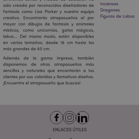
www.puckator.es
Inciensos
sido creada por reconocidos diseñadores de
Dragones
fantasía como Lisa Parker y nuestro equipo
Figuras de Lobos
creativo. Encontrarás atrapasueños al por
mayor con dibujos de fantasía y animales
místicos, como unicornios, gatos mágicos,
product_data_storage
1
Adobe Inc.
lobos... Del mismo modo, están disponibles
www.puckator.es
en varios tamaños; desde 16 cm hasta los
más grandes de 60 cm.
Además de la gama impresa, también
disponemos de otros atrapasueños más
sencillos y naturales que encantarán a tus
mage-cache-sessid
1
clientes por sus coloridos y llamativos diseños.
Adobe Inc.
www.puckator.es
¡Encuentra el atrapasueño que buscas!
ENLACES ÚTILES