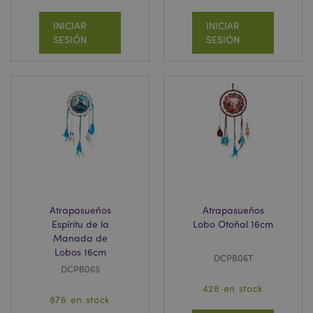
INICIAR
INICIAR
SESIÓN
SESIÓN
PHPSESSID
1 d
PHP.net
h
.www.puckator.es
Atrapasueños
Atrapasueños
Espíritu de la
Lobo Otoñal 16cm
Manada de
Lobos 16cm
DCPB06T
DCPB06S
428 en stock
876 en stock