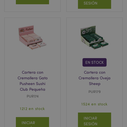
SESIÓN
recently_viewed_product
1
Adobe Inc.
www.puckator.es
EN STOCK
recently_viewed_product_previous
1
Adobe Inc.
Cartera con
Cartera con
www.puckator.es
Cremallera Gato
Cremallera Oveja
Pusheen Sushi
Sheep
Club Pequeña
PUR179
recently_compared_product
1
PUR174
Adobe Inc.
www.puckator.es
1524 en stock
1212 en stock
INICIAR
recently_compared_product_previous
1
Adobe Inc.
INICIAR
SESIÓN
www.puckator.es