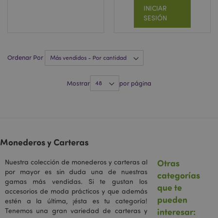
INICIAR
SESIÓN
TawkConnectionTime
10 m
tawk.to Inc.
Ordenar Por
.puckator.es
Mostrar
por página
twk_idm_key
10 m
Tawk.to
.puckator.es
Monederos y Carteras
Provider
/
Nombre
Vencimiento
Descripción
Dominio
Otras
Nuestra colección de monederos y carteras al
por mayor es sin duda una de nuestras
categorías
SIDCC
1 año
Descargue
Google LLC
Provider
/
Nombre
Vencimiento
Descripción
ciertas
gamas más vendidas. Si te gustan los
.google.com
Dominio
que te
herramient
accesorios de moda prácticos y que además
de Google 
_gcl_au
3 meses
Esta cookie es
pueden
Google LLC
estén a la última, ¡ésta es tu categoría!
guarde cier
establecida por
.puckator.es
preferencias
interesar:
Tenemos una gran variedad de carteras y
Doubleclick y
Provider
/
por ejemplo
lleva a cabo