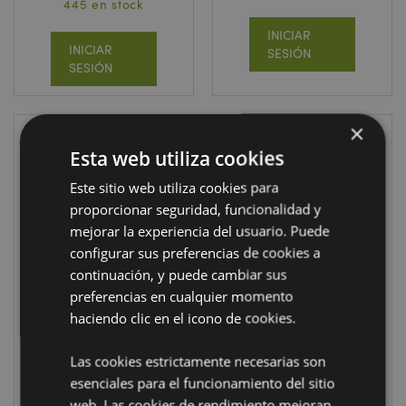
445 en stock
INICIAR
INICIAR
SESIÓN
SESIÓN
×
Esta web utiliza cookies
Este sitio web utiliza cookies para
proporcionar seguridad, funcionalidad y
mejorar la experiencia del usuario. Puede
configurar sus preferencias de cookies a
EN STOCK
REBAJADO
continuación, y puede cambiar sus
Bolso Bandolera
Mini Monedero
preferencias en cualquier momento
La Gata Lola
Gallo de Barcelos
haciendo clic en el icono de cookies.
Adoramals
PBAG04
PUR165
Las cookies estrictamente necesarias son
esenciales para el funcionamiento del sitio
776 en stock
2472 en stock
web. Las cookies de rendimiento mejoran