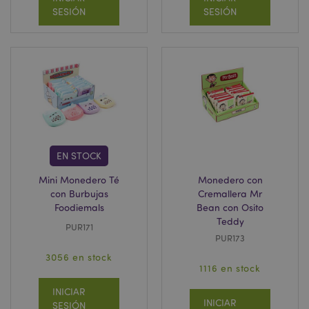
SESIÓN
SESIÓN
X-Magento-Vary
1 d
Adobe Inc.
h
www.puckator.es
EN STOCK
Mini Monedero Té
Monedero con
con Burbujas
Cremallera Mr
Foodiemals
Bean con Osito
Teddy
PUR171
mage-messages
1 d
Adobe Inc.
PUR173
h
www.puckator.es
3056 en stock
1116 en stock
INICIAR
INICIAR
SESIÓN