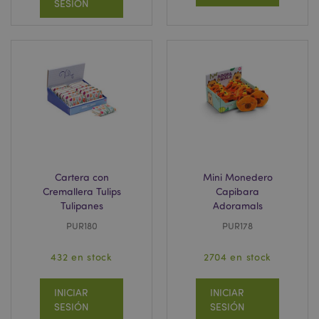
SESIÓN
product_data_storage
1
Adobe Inc.
www.puckator.es
mage-cache-sessid
1
Adobe Inc.
www.puckator.es
Cartera con
Mini Monedero
Cremallera Tulips
Capibara
Tulipanes
Adoramals
PUR180
PUR178
432 en stock
2704 en stock
INICIAR
INICIAR
SESIÓN
SESIÓN