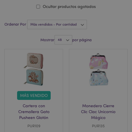
Ocultar productos agotados
Ordenar Por
Mostrar
por página
MÁS VENDIDO
Cartera con
Monedero Cierre
Cremallera Gato
Clic Clac Unicornio
Pusheen Glotón
Mágico
PUR109
PUR135