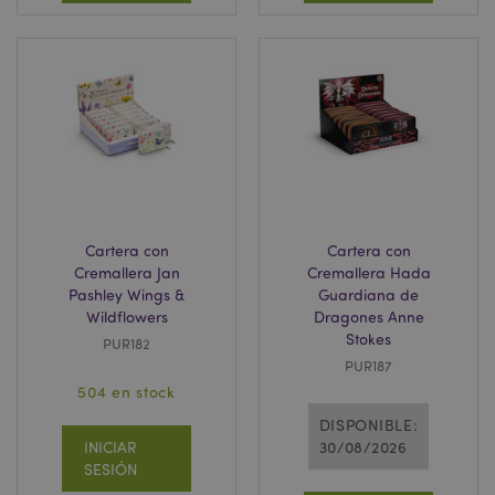
section_data_ids
1
Adobe Inc.
www.puckator.es
searchReport-log
Se
Adobe Inc.
www.puckator.es
Cartera con
Cartera con
Cremallera Jan
Cremallera Hada
Pashley Wings &
Guardiana de
Wildflowers
Dragones Anne
CookieScriptConsent
1
CookieScript
Stokes
PUR182
.www.puckator.es
PUR187
504 en stock
DISPONIBLE:
INICIAR
30/08/2026
SESIÓN