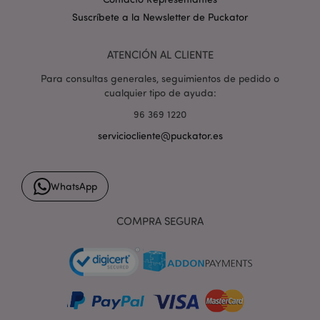
a partir de la
primavera de
Suscríbete a la Newsletter de Puckator
2017, Google no
ofrece
_hjShownFeedbackMessage
1 día
Hotjar Ltd
información.
www.puckator.es
Parece
ATENCIÓN AL CLIENTE
almacenar y
actualizar un
Para consultas generales, seguimientos de pedido o
valor único para
cada página
cualquier tipo de ayuda:
visitada.
96 369 1220
_gat_UA-
.puckator.es
57 segundos
Esta es una
950900-1
cookie de tipo
serviciocliente@puckator.es
patrón
establecida por
Google
Analytics, donde
el elemento de
WhatsApp
patrón en el
nombre
contiene el
COMPRA SEGURA
número de
identidad único
_hjIncludedInSessionSample
2 minutos
Hotjar Ltd
de la cuenta o
www.puckator.es
sitio web con el
que se
relaciona.
Parece ser una
variación de la
cookie _gat que
se utiliza para