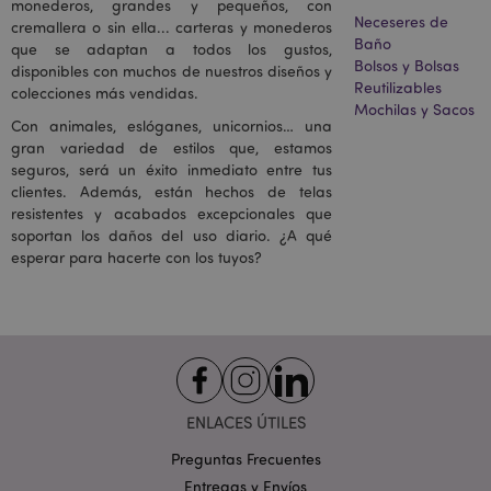
Nombre
Vencimiento
monederos, grandes y pequeños, con
el número 
Dominio
información
Neceseres de
resultados 
cremallera o sin ella... carteras y monederos
sobre cómo el
búsqueda
_hjid
1 año
Hotjar Ltd
Baño
usuario final
que se adaptan a todos los gustos,
por página 
.puckator.es
utiliza el sitio
Bolsos y Bolsas
la activació
disponibles con muchos de nuestros diseños y
web y cualquier
del filtro
Reutilizables
publicidad que
colecciones más vendidas.
SafeSearch.
el usuario final
Mochilas y Sacos
Ajusta los
haya visto antes
Con animales, eslóganes, unicornios… una
anuncios q
de visitar dicho
aparecen e
gran variedad de estilos que, estamos
sitio web.
la Búsqued
seguros, será un éxito inmediato entre tus
de Google.
_ga
2 años
Este nombre de
Google LLC
clientes. Además, están hechos de telas
cookie está
.puckator.es
ps_rvm_T7JK
.puckator.es
1 hora
Nuestro
resistentes y acabados excepcionales que
asociado con
servicio de
Google
soportan los daños del uso diario. ¿A qué
atención al
Universal
cliente por
esperar para hacerte con los tuyos?
Analytics, que es
chat online
una
actualización
MCPopupClosed
www.puckator.es
1 mes
Estado de l
significativa del
ventana
servicio de
emergente 
análisis de
Mailchimp
Google más
utilizado. Esta
bm_sz
4 horas
Una cookie
The Rocket
cookie se utiliza
de
Science Group
para distinguir
_hjFirstSeen
30 minutos
funcionalid
Hotjar Ltd
LLC
usuarios únicos
ENLACES ÚTILES
colocada po
.puckator.es
.list-manage.com
asignando un
Mailchimp
número
para
Preguntas Frecuentes
generado
administrar
aleatoriamente
Entregas y Envíos
controlar la