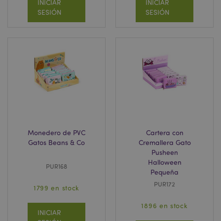
INICIAR
INICIAR
SESIÓN
SESIÓN
mage-cache-storage
1
Adobe Inc.
www.puckator.es
Política de privacidad de
Google.
mage-cache-storage-section-
1
Adobe Inc.
invalidation
www.puckator.es
Monedero de PVC
Cartera con
Gatos Beans & Co
Cremallera Gato
Pusheen
Halloween
PUR168
Pequeña
PUR172
1799 en stock
form_key
1 d
Adobe Inc.
h
.www.puckator.es
1896 en stock
INICIAR