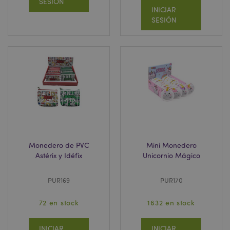
SESIÓN
INICIAR
SESIÓN
PHPSESSID
1 d
PHP.net
h
.www.puckator.es
Monedero de PVC
Mini Monedero
Astérix y Idéfix
Unicornio Mágico
PUR169
PUR170
72 en stock
1632 en stock
INICIAR
INICIAR