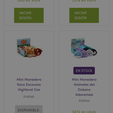
1020 en stock
2376 en stock
INICIAR
INICIAR
SESIÓN
SESIÓN
EN STOCK
Mini Monedero
Mini Monedero
Vaca Escocesa
Animales del
Highland Coo
Océano
Adoramals
PUR145
PUR144
DISPONIBLE:
3072 en stock