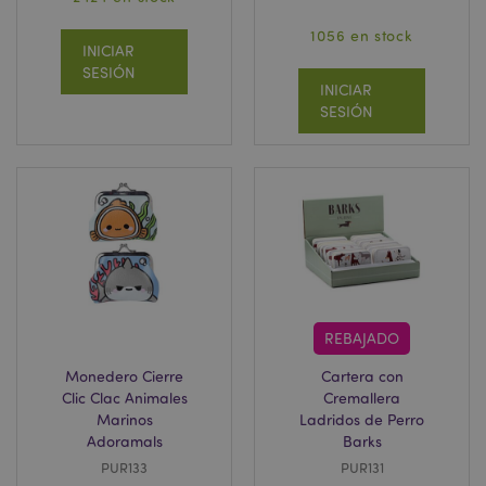
1056 en stock
INICIAR
SESIÓN
INICIAR
SESIÓN
REBAJADO
Monedero Cierre
Cartera con
Clic Clac Animales
Cremallera
Marinos
Ladridos de Perro
Adoramals
Barks
PUR133
PUR131