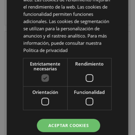
el rendimiento de la web. Las cookies de
INICIAR
INICIAR
funcionalidad permiten funciones
SESIÓN
SESIÓN
adicionales. Las cookies de segmentación
se utilizan para la personalización de
anuncios y el rastreo analítico. Para más
información, puede consultar nuestra
Política de privacidad
Estrictamente
Rendimiento
necesarias
Cartera con
Monedero con
Orientación
Funcionalidad
Cremallera
forma de El
Duende de la
Ajolote Maddie
Suerte
Adoramals
PUR157
PUR162
ACEPTAR COOKIES
1032 en stock
444 en stock