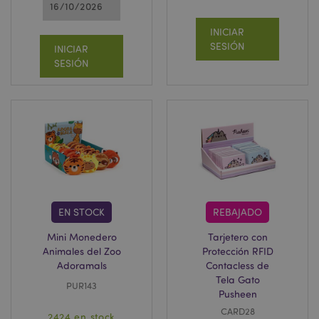
16/10/2026
INICIAR
SESIÓN
INICIAR
SESIÓN
EN STOCK
REBAJADO
Mini Monedero
Tarjetero con
Animales del Zoo
Protección RFID
Adoramals
Contacless de
Tela Gato
PUR143
Pusheen
CARD28
2424 en stock