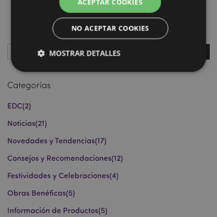
ACEPTAR COOKIES
NO ACEPTAR COOKIES
Buscar
MOSTRAR DETALLES
Busc
Categorías
Estrictamente necesarias
Rendimiento
EDC
(2)
Orientación
Funcionalidad
Noticias
(21)
Las cookies estrictamente necesarias permiten la
funcionalidad básica del sitio web, como el inicio de
sesión del usuario y la gestión de la cuenta. El sitio
Novedades y Tendencias
(17)
web no puede funcionar correctamente sin las
cookies estrictamente necesarias.
Consejos y Recomendaciones
(12)
Provider
/
Nombre
Venc
Festividades y Celebraciones
(4)
Dominio
_GRECAPTCHA
6 
Google LLC
Obras Benéficas
(5)
.google.com
Información de Productos
(5)