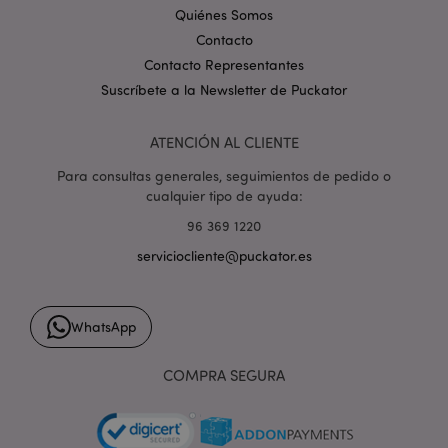
recently_compared_product_previous
1
Adobe Inc.
Quiénes Somos
www.puckator.es
Contacto
Contacto Representantes
Suscríbete a la Newsletter de Puckator
product_data_storage
1
Adobe Inc.
www.puckator.es
ATENCIÓN AL CLIENTE
Para consultas generales, seguimientos de pedido o
cualquier tipo de ayuda:
96 369 1220
serviciocliente@puckator.es
mage-cache-sessid
1
Adobe Inc.
www.puckator.es
WhatsApp
COMPRA SEGURA