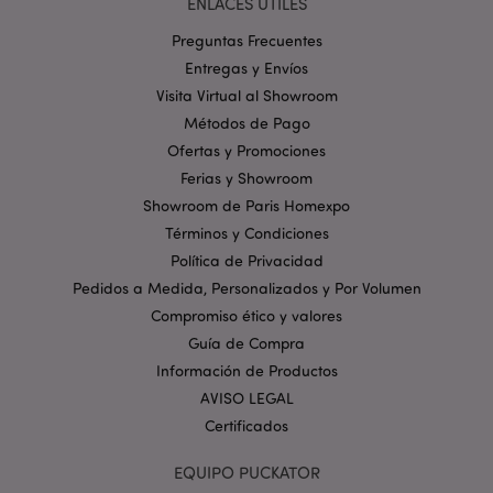
ENLACES ÚTILES
Preguntas Frecuentes
Entregas y Envíos
Visita Virtual al Showroom
Métodos de Pago
Ofertas y Promociones
Ferias y Showroom
recently_viewed_product
1
Adobe Inc.
Showroom de Paris Homexpo
www.puckator.es
Términos y Condiciones
Política de Privacidad
Pedidos a Medida, Personalizados y Por Volumen
recently_viewed_product_previous
1
Adobe Inc.
Compromiso ético y valores
www.puckator.es
Guía de Compra
Información de Productos
AVISO LEGAL
recently_compared_product
1
Adobe Inc.
Certificados
www.puckator.es
EQUIPO PUCKATOR