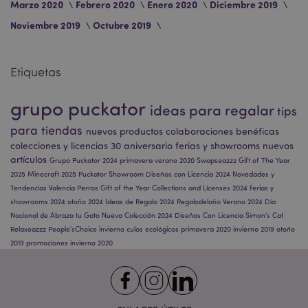
Marzo 2020
Febrero 2020
Enero 2020
Diciembre 2019
Noviembre 2019
Octubre 2019
X-Magento-Vary
1 d
Adobe Inc.
Etiquetas
h
www.puckator.es
grupo puckator
ideas para regalar
tips
para tiendas
nuevos productos
colaboraciones benéficas
colecciones y licencias
30 aniversario
ferias y showrooms
nuevos
artículos
Grupo Puckator 2024
primavera
verano 2020
Swapseazzz
Gift of The Year
2025
Minecraft 2025
Puckator Showroom
Diseños con Licencia 2024
Novedades y
Tendencias
Valencia
Perros
Gift of the Year
Collections and Licenses 2024
ferias y
showrooms 2024
otoño 2024
Ideas de Regalo 2024
Regalodelaño
Verano 2024
Día
Nacional de Abraza tu Gato
Nueva Colección 2024
Diseños Con Licencia
Simon's Cat
Relaxeazzz
People'sChoice
invierno
culos ecológicos
primavera 2020
invierno 2019
otoño
2019
promociones
invierno 2020
mage-messages
1 d
Adobe Inc.
h
www.puckator.es