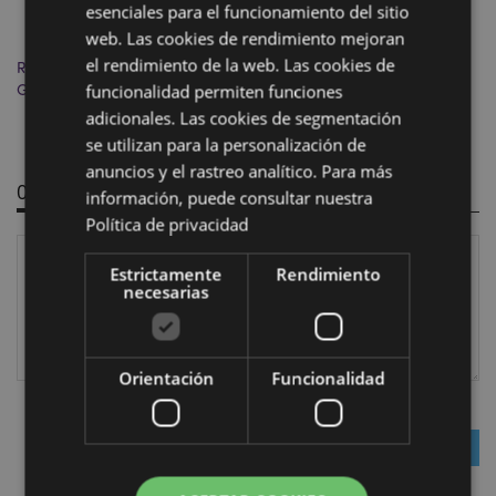
esenciales para el funcionamiento del sitio
web. Las cookies de rendimiento mejoran
Figura Ángel Bolsa de
el rendimiento de la web. Las cookies de
Relleno de Arena Salamandra
Regalo Ángel Querubín
funcionalidad permiten funciones
Gecko Pequeño
entre Alas
adicionales. Las cookies de segmentación
se utilizan para la personalización de
AÑADIR
AÑADIR
anuncios y el rastreo analítico. Para más
PARA
PARA
0 Comentario(s)
información, puede consultar nuestra
Política de privacidad
COMPARAR
COMPARAR
Estrictamente
Rendimiento
necesarias
Orientación
Funcionalidad
Entrar