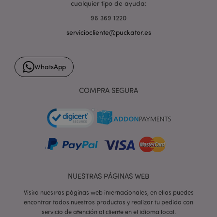
cualquier tipo de ayuda:
96 369 1220
TawkConnectionTime
10 m
tawk.to Inc.
.puckator.es
serviciocliente@puckator.es
twk_idm_key
10 m
Tawk.to
.puckator.es
WhatsApp
COMPRA SEGURA
Provider
/
Nombre
Vencimiento
Descripción
Dominio
SIDCC
1 año
Descargue
Google LLC
Provider
/
Nombre
Vencimiento
Descripción
ciertas
.google.com
Dominio
herramient
de Google 
_gcl_au
3 meses
Esta cookie es
Google LLC
guarde cier
establecida por
.puckator.es
NUESTRAS PÁGINAS WEB
preferencias
Doubleclick y
Provider
/
por ejemplo
lleva a cabo
Nombre
Vencimiento
el número 
Visita nuestras páginas web internacionales, en ellas puedes
Dominio
información
resultados 
sobre cómo el
encontrar todos nuestros productos y realizar tu pedido con
búsqueda
_hjid
1 año
Hotjar Ltd
usuario final
servicio de atención al cliente en el idioma local.
por página 
.puckator.es
utiliza el sitio