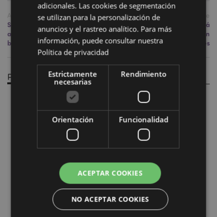
adicionales. Las cookies de segmentación
Anterior
Siguiente
se utilizan para la personalización de
Si te gustan las fotos de
Conoce al equipo que está
anuncios y el rastreo analítico. Para más
animalitos adorables, ¡este es tu
detrás del éxito de Puckator en
información, puede consultar nuestra
blog!
las ferias comerciales
Política de privacidad
Estrictamente
Rendimiento
Productos Relacionados
necesarias
Orientación
Funcionalidad
ACEPTAR COOKIES
NO ACEPTAR COOKIES
Reloj Digital de Silicona Oso
Baraja de Cartas Francesa
Paddington Bear
Oso Paddington