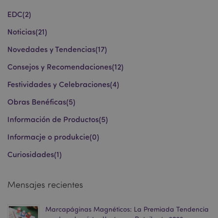
EDC
(2)
PHPSESSID
1 d
PHP.net
h
.www.puckator.es
Noticias
(21)
Novedades y Tendencias
(17)
Consejos y Recomendaciones
(12)
Festividades y Celebraciones
(4)
Obras Benéficas
(5)
Información de Productos
(5)
Informacje o produkcie
(0)
Curiosidades
(1)
Mensajes recientes
Marcapáginas Magnéticos: La Premiada Tendencia
X-Magento-Vary
1 d
Adobe Inc.