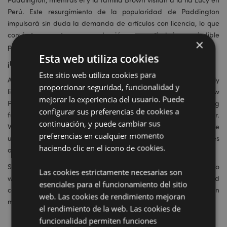
Perú. Este resurgimiento de la popularidad de Paddington
impulsará sin duda la demanda de artículos con licencia, lo que
convierte a nuestra nueva colección en un artículo imprescindible
×
para los minoristas.
Esta web utiliza cookies
¡Prepárate para acoger a Paddington en tus estanterías!
Este sitio web utiliza cookies para
At Puckator, we’re committed to offering high-quality, fully
proporcionar seguridad, funcionalidad y
licensed products that resonate with our customers. Our new
mejorar la experiencia del usuario. Puede
Paddington range is designed to do just that, combining
configurar sus preferencias de cookies a
functionality, style, and the beloved charm of Paddington Bear.
continuación, y puede cambiar sus
Whether it’s the travel pillow, silicone watch, playing cards, or the
preferencias en cualquier momento
upcoming Solar Pal, these products are sure to be favourites
haciendo clic en el icono de cookies.
among your customers.
So, get your marmalade sandwiches ready and prepare to
Las cookies estrictamente necesarias son
welcome Paddington Bear to your store with our new licensed
esenciales para el funcionamiento del sitio
collection. Place your orders now and be part of the Paddington
web. Las cookies de rendimiento mejoran
magic as we head into an exciting year filled with adventures!
el rendimiento de la web. Las cookies de
funcionalidad permiten funciones