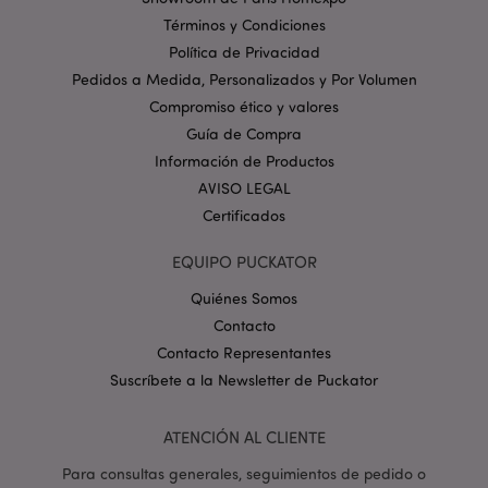
Términos y Condiciones
Política de Privacidad
Pedidos a Medida, Personalizados y Por Volumen
Compromiso ético y valores
Guía de Compra
searchReport-log
Se
Adobe Inc.
Información de Productos
www.puckator.es
AVISO LEGAL
Certificados
EQUIPO PUCKATOR
CookieScriptConsent
1
CookieScript
.www.puckator.es
Quiénes Somos
Contacto
Contacto Representantes
Suscríbete a la Newsletter de Puckator
ATENCIÓN AL CLIENTE
Para consultas generales, seguimientos de pedido o