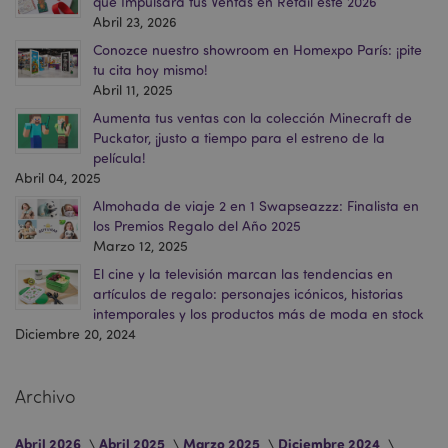
que Impulsará tus Ventas en Retail este 2026
h
www.puckator.es
Abril 23, 2026
Conozce nuestro showroom en Homexpo París: ¡pite
tu cita hoy mismo!
Abril 11, 2025
Aumenta tus ventas con la colección Minecraft de
Puckator, ¡justo a tiempo para el estreno de la
película!
Abril 04, 2025
Almohada de viaje 2 en 1 Swapseazzz: Finalista en
los Premios Regalo del Año 2025
Marzo 12, 2025
El cine y la televisión marcan las tendencias en
mage-messages
1 d
Adobe Inc.
h
www.puckator.es
artículos de regalo: personajes icónicos, historias
intemporales y los productos más de moda en stock
Diciembre 20, 2024
Archivo
Abril 2026
Abril 2025
Marzo 2025
Diciembre 2024