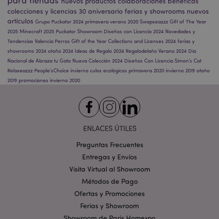
para tiendas
nuevos productos
colaboraciones benéficas
colecciones y licencias
30 aniversario
ferias y showrooms
nuevos
product_data_storage
1
Adobe Inc.
artículos
www.puckator.es
Grupo Puckator 2024
primavera
verano 2020
Swapseazzz
Gift of The Year
2025
Minecraft 2025
Puckator Showroom
Diseños con Licencia 2024
Novedades y
Tendencias
Valencia
Perros
Gift of the Year
Collections and Licenses 2024
ferias y
showrooms 2024
otoño 2024
Ideas de Regalo 2024
Regalodelaño
Verano 2024
Día
Nacional de Abraza tu Gato
Nueva Colección 2024
Diseños Con Licencia
Simon's Cat
Relaxeazzz
People'sChoice
invierno
culos ecológicos
primavera 2020
invierno 2019
otoño
2019
promociones
invierno 2020
mage-cache-sessid
1
Adobe Inc.
www.puckator.es
ENLACES ÚTILES
Preguntas Frecuentes
Entregas y Envíos
Visita Virtual al Showroom
Métodos de Pago
Ofertas y Promociones
section_data_ids
1
Adobe Inc.
Ferias y Showroom
www.puckator.es
Showroom de Paris Homexpo