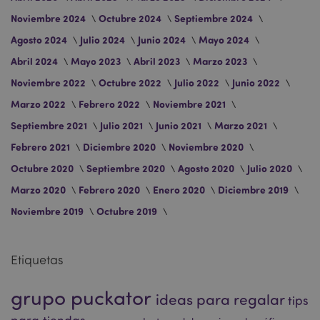
Noviembre 2024
Octubre 2024
Septiembre 2024
Agosto 2024
Julio 2024
Junio 2024
Mayo 2024
recently_viewed_product
1
Adobe Inc.
Abril 2024
Mayo 2023
Abril 2023
Marzo 2023
www.puckator.es
Noviembre 2022
Octubre 2022
Julio 2022
Junio 2022
Marzo 2022
Febrero 2022
Noviembre 2021
Septiembre 2021
Julio 2021
Junio 2021
Marzo 2021
recently_viewed_product_previous
1
Adobe Inc.
www.puckator.es
Febrero 2021
Diciembre 2020
Noviembre 2020
Octubre 2020
Septiembre 2020
Agosto 2020
Julio 2020
Marzo 2020
Febrero 2020
Enero 2020
Diciembre 2019
recently_compared_product
1
Adobe Inc.
Noviembre 2019
Octubre 2019
www.puckator.es
Etiquetas
recently_compared_product_previous
1
Adobe Inc.
www.puckator.es
grupo puckator
ideas para regalar
tips