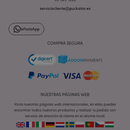
serviciocliente@puckator.es
form_key
1 d
Adobe Inc.
h
WhatsApp
.www.puckator.es
COMPRA SEGURA
PHPSESSID
1 d
PHP.net
h
.www.puckator.es
NUESTRAS PÁGINAS WEB
Visita nuestras páginas web internacionales, en ellas puedes
encontrar todos nuestros productos y realizar tu pedido con
servicio de atención al cliente en el idioma local.