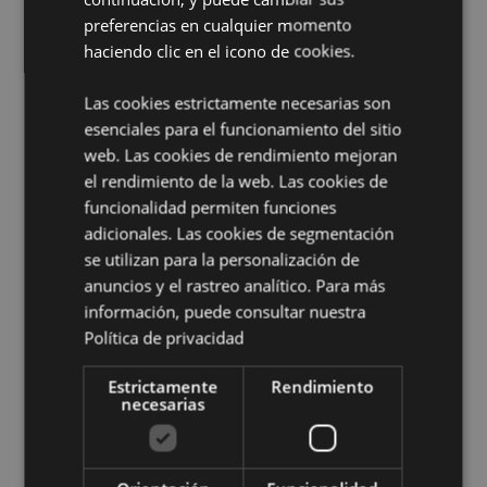
Ganador Premio Regalo del Año:
Novedad 2020
preferencias en cualquier momento
Antifaz con Enganche en Clic
Sí
haciendo clic en el icono de cookies.
Información complementaria:
Las cookies estrictamente necesarias son
¿Quieres saber más acerca de los métodos de trabajo
esenciales para el funcionamiento del sitio
de Puckator?
Encuentra todo lo que necesitas saber
web. Las cookies de rendimiento mejoran
en la
guía de compra del cliente.
el rendimiento de la web. Las cookies de
funcionalidad permiten funciones
adicionales. Las cookies de segmentación
Características del Producto
se utilizan para la personalización de
Más
Altura 16cm Largo 19cm Profundidad 10cm
anuncios y el rastreo analítico. Para más
Información
Abierto 16.5x28x6cm
información, puede consultar nuestra
5055071789199
Política de privacidad
56
0.170000
Estrictamente
Rendimiento
necesarias
No
No
No