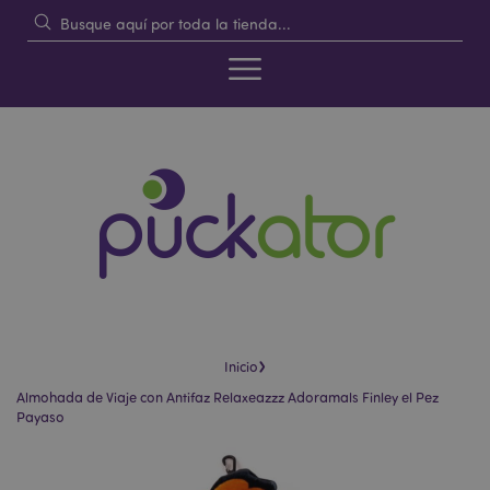
›
Inicio
Almohada de Viaje con Antifaz Relaxeazzz Adoramals Finley el Pez
Payaso
Saltar
Saltar
al
al