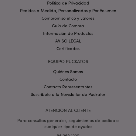
Provider
/
Política de Privacidad
Nombre
Venc
Dominio
Pedidos a Medida, Personalizados y Por Volumen
_GRECAPTCHA
6 
Google LLC
Compromiso ético y valores
.google.com
Guía de Compra
Información de Productos
AVISO LEGAL
Certificados
EQUIPO PUCKATOR
mage-cache-storage
1
Adobe Inc.
Quiénes Somos
www.puckator.es
Contacto
Política de privacidad de
Google.
Contacto Representantes
Suscríbete a la Newsletter de Puckator
ATENCIÓN AL CLIENTE
mage-cache-storage-section-
1
Adobe Inc.
invalidation
www.puckator.es
Para consultas generales, seguimientos de pedido o
cualquier tipo de ayuda:
96 369 1220