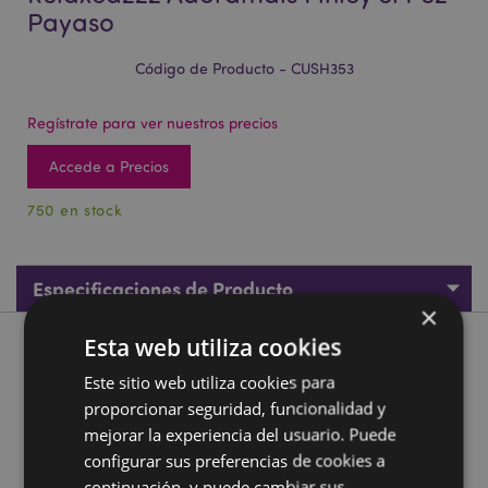
Payaso
Código de Producto - CUSH353
Regístrate para ver nuestros precios
Accede a Precios
750 en stock
Especificaciones de Producto
×
Esta web utiliza cookies
Descripción de Producto
Este sitio web utiliza cookies para
proporcionar seguridad, funcionalidad y
Almohada de Viaje con Antifaz Relaxeazzz Adoramals
Finley el Pez Payaso
mejorar la experiencia del usuario. Puede
configurar sus preferencias de cookies a
Material:
95% Poliéster y 5% Spyex
continuación, y puede cambiar sus