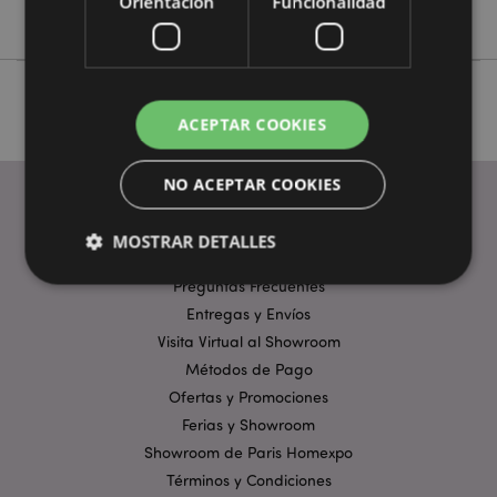
Orientación
Funcionalidad
Adoramals
ACEPTAR COOKIES
NO ACEPTAR COOKIES
MOSTRAR DETALLES
ENLACES ÚTILES
Preguntas Frecuentes
Entregas y Envíos
Estrictamente necesarias
Rendimiento
Visita Virtual al Showroom
Orientación
Funcionalidad
Métodos de Pago
Ofertas y Promociones
Las cookies estrictamente necesarias permiten la
funcionalidad básica del sitio web, como el inicio de
Ferias y Showroom
sesión del usuario y la gestión de la cuenta. El sitio
Showroom de Paris Homexpo
web no puede funcionar correctamente sin las
cookies estrictamente necesarias.
Términos y Condiciones