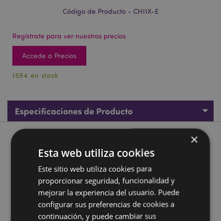
Código de Producto - CH11X-E
Regístrate para ver nuestros precios
Accede a Precios
1594 en stock
Especificaciones de Producto
×
Descripción de Producto
Esta web utiliza cookies
Relleno de Arena Rana Pequeño
Este sitio web utiliza cookies para
proporcionar seguridad, funcionalidad y
Material:
Tela y Arena
mejorar la experiencia del usuario. Puede
Producto CE:
Sí
configurar sus preferencias de cookies a
No Apto de:
0 - 3 Años
continuación, y puede cambiar sus