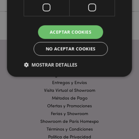
ACEPTAR COOKIES
NO ACEPTAR COOKIES
ENLACES ÚTILES
MOSTRAR DETALLES
Preguntas Frecuentes
Entregas y Envíos
Estrictamente necesarias
Rendimiento
Visita Virtual al Showroom
Métodos de Pago
Orientación
Funcionalidad
Ofertas y Promociones
Las cookies estrictamente necesarias permiten la
Ferias y Showroom
funcionalidad básica del sitio web, como el inicio de
sesión del usuario y la gestión de la cuenta. El sitio
Showroom de Paris Homexpo
web no puede funcionar correctamente sin las
Términos y Condiciones
cookies estrictamente necesarias.
Política de Privacidad
Provider
/