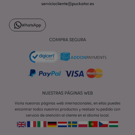
serviciocliente@puckator.es
form_key
1 d
Adobe Inc.
WhatsApp
h
.www.puckator.es
COMPRA SEGURA
PHPSESSID
1 d
PHP.net
h
.www.puckator.es
NUESTRAS PÁGINAS WEB
Visita nuestras páginas web internacionales, en ellas puedes
encontrar todos nuestros productos y realizar tu pedido con
servicio de atención al cliente en el idioma local.