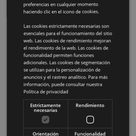
Contiene arena:
Sí, este producto contiene arena
preferencias en cualquier momento
limpia y de grano fino. La arena utilizada en este
haciendo clic en el icono de cookies.
producto ha sido sometida a pruebas y no contiene
amianto.
Las cookies estrictamente necesarias son
esenciales para el funcionamiento del sitio
Información complementaria:
web. Las cookies de rendimiento mejoran
¿Quieres saber más acerca de los métodos de trabajo
el rendimiento de la web. Las cookies de
de Puckator?
Encuentra todo lo que necesitas saber
funcionalidad permiten funciones
en la
guía de compra del cliente.
adicionales. Las cookies de segmentación
se utilizan para la personalización de
Características del Producto
anuncios y el rastreo analítico. Para más
Más
información, puede consultar nuestra
Longitud 10cm
Información
Política de privacidad
5055071564987
96
Estrictamente
Rendimiento
0.097000
necesarias
No
No
No
Orientación
Funcionalidad