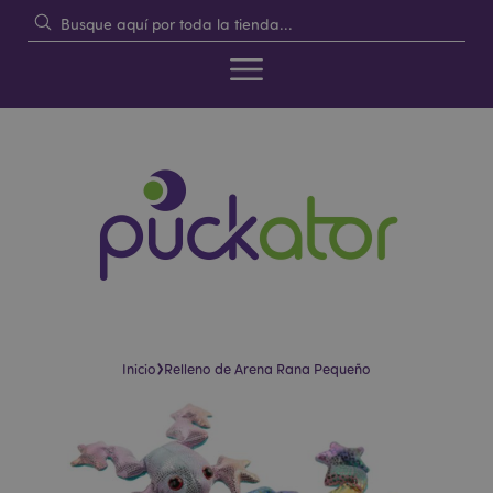
›
Inicio
Relleno de Arena Rana Pequeño
Saltar
Saltar
al
al
final
comienzo
de
de