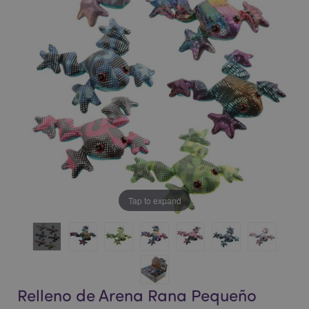
la
la
galería
galería
de
de
imágenes
imágenes
Tap to expand
Relleno de Arena Rana Pequeño