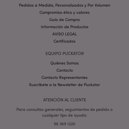
Nombre
Venc
Dominio
Pedidos a Medida, Personalizados y Por Volumen
Compromiso ético y valores
_GRECAPTCHA
6 
Google LLC
.google.com
Guía de Compra
Información de Productos
AVISO LEGAL
Certificados
EQUIPO PUCKATOR
mage-cache-storage
1
Adobe Inc.
Quiénes Somos
www.puckator.es
Contacto
Política de privacidad de
Contacto Representantes
Google.
Suscríbete a la Newsletter de Puckator
ATENCIÓN AL CLIENTE
mage-cache-storage-section-
1
Adobe Inc.
Para consultas generales, seguimientos de pedido o
invalidation
www.puckator.es
cualquier tipo de ayuda:
96 369 1220