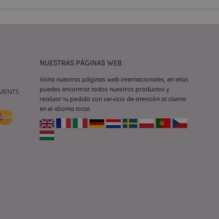
e una cookie
ando se ejecuta
 análisis de riesgo.
ilitar el
 contenido en el
inas se carguen más
NUESTRAS PÁGINAS WEB
Visita nuestras páginas web internacionales, en ellas
ilitar el
 contenido en el
puedes encontrar todos nuestros productos y
inas se carguen más
realizar tu pedido con servicio de atención al cliente
en el idioma local.
ilitar el
 contenido en el
inas se carguen más
iones basadas en el
ntificador de
iliza para mantener
suario.
generado al azar,
e ser específico del
o es mantener un
para un usuario
la cookie X-