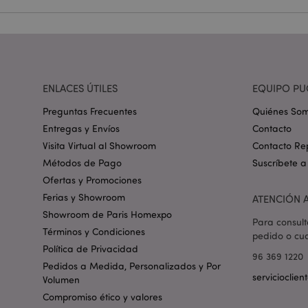
_GRECAPTCHA
mage-cache-storag
ENLACES ÚTILES
EQUIPO PU
Preguntas Frecuentes
Quiénes So
mage-cache-storage
invalidation
Entregas y Envíos
Contacto
Visita Virtual al Showroom
Contacto Re
form_key
Métodos de Pago
Suscríbete a
Ofertas y Promociones
Ferias y Showroom
ATENCIÓN A
PHPSESSID
Showroom de Paris Homexpo
Para consult
Términos y Condiciones
pedido o cua
Política de Privacidad
96 369 1220
Pedidos a Medida, Personalizados y Por
servicioclie
Volumen
Compromiso ético y valores
X-Magento-Vary