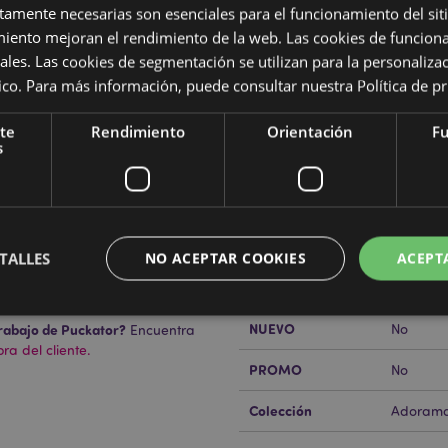
ctamente necesarias son esenciales para el funcionamiento del sit
miento mejoran el rendimiento de la web. Las cookies de funcion
ales. Las cookies de segmentación se utilizan para la personaliza
Características del Produ
ítico. Para más información, puede consultar nuestra
Política de p
Más
Dimensiones
Altura 1
te
Rendimiento
Orientación
Fu
Información
s
Código de barras
5055071
Cantidad de cartón
48
Peso (kg)
0.25000
TALLES
NO ACEPTAR COOKIES
ACEPT
REBAJADO
No
NUEVO
rabajo de Puckator?
No
Encuentra
a del cliente.
Estrictamente necesarias
Rendimiento
Orientación
Funcionalidad
PROMO
No
ente necesarias permiten la funcionalidad básica del sitio web, como el inicio de sesión
Colección
 El sitio web no puede funcionar correctamente sin las cookies estrictamente necesarias
Adorama
Provider
/
Vencimiento
Descripción