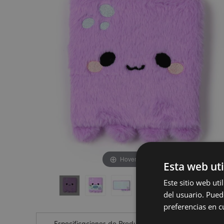
de
de
la
la
galería
galería
de
de
imágenes
imágenes
Hover to zoom
Esta web uti
Este sitio web ut
del usuario. Pued
preferencias en c
Especificaciones de Producto