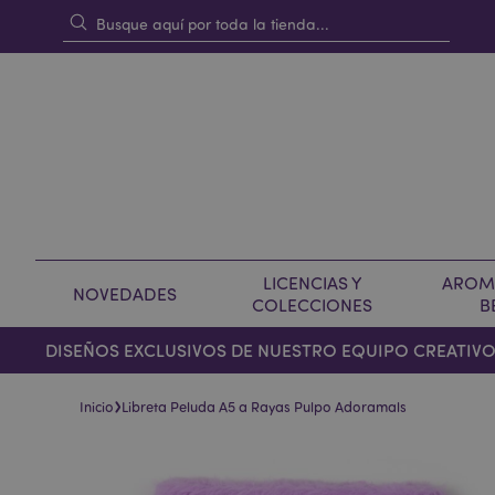
LICENCIAS Y
AROMA
NOVEDADES
COLECCIONES
B
DISEÑOS EXCLUSIVOS DE NUESTRO EQUIPO CREATIV
›
Inicio
Libreta Peluda A5 a Rayas Pulpo Adoramals
Saltar
Saltar
al
al
final
comienzo