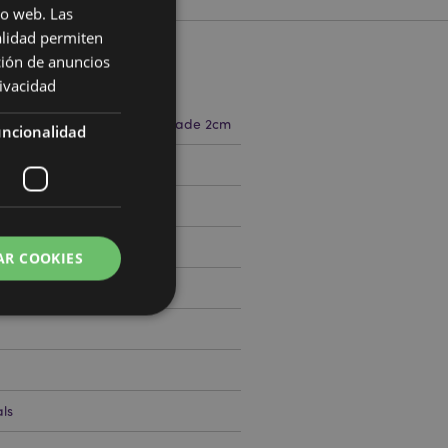
io web. Las
alidad permiten
ción de anuncios
cto
rivacidad
7cm Largura 16cm Profundidade 2cm
ncionalidad
794827
0
AR COOKIES
 del usuario y la
.
ls