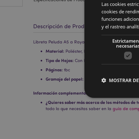
Las cookies estri
cookies de rendi
funciones adicion
Descripción de Producto
y el rastreo anal
Estrictamen
Libreta Peluda A5 a Rayas Pulpo Adoramals
necesaria
Material:
Poliéster, Papel y Cartón
Tipo de Hojas:
Con Líneas
Páginas:
tbc
Gramaje del papel:
80 g/m²
MOSTRAR DE
Información complementaria:
¿Quieres saber más acerca de los métodos de t
todo lo que necesitas saber en la
guía de compr
Las cookies estrictam
gestión de la cuenta.
Nombre