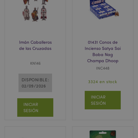
CookieScriptConsent
1
CookieScript
.www.puckator.es
Imán Caballeros
01431 Conos de
de las Cruzadas
Incienso Satya Sai
Baba Nag
Champa Dhoop
KN146
INC448
DISPONIBLE:
3324 en stock
02/09/2026
TawkConnectionTime
10 m
INICIAR
tawk.to Inc.
.puckator.es
SESIÓN
INICIAR
SESIÓN
twk_idm_key
10 m
Tawk.to
.puckator.es