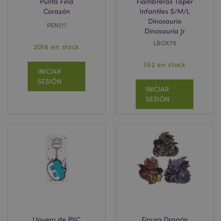
Punta Fina
Fiambreras Táper
Corazón
Infantiles S/M/L
Dinosaurio
PEN171
Dinosauria Jr
LBOX79
2016 en stock
352 en stock
INICIAR
SESIÓN
INICIAR
SESIÓN
Llavero de PVC
Figura Dragón