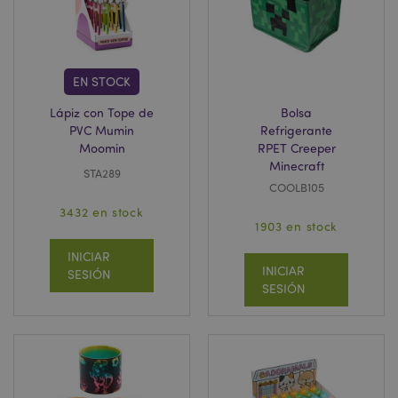
invalidation
www.puckator.es
EN STOCK
Lápiz con Tope de
Bolsa
PVC Mumin
Refrigerante
form_key
1 d
Adobe Inc.
h
.www.puckator.es
Moomin
RPET Creeper
Minecraft
STA289
COOLB105
3432 en stock
1903 en stock
INICIAR
PHPSESSID
1 d
PHP.net
INICIAR
SESIÓN
h
.www.puckator.es
SESIÓN