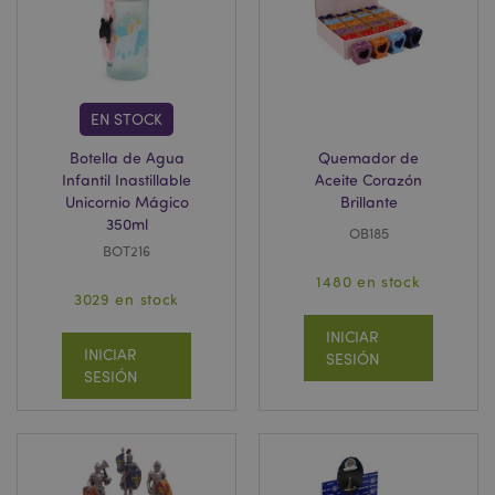
www.puckator.es
EN STOCK
Botella de Agua
Quemador de
Infantil Inastillable
Aceite Corazón
Unicornio Mágico
Brillante
350ml
OB185
section_data_ids
1
BOT216
Adobe Inc.
www.puckator.es
1480 en stock
3029 en stock
INICIAR
INICIAR
SESIÓN
SESIÓN
searchReport-log
Se
Adobe Inc.
www.puckator.es