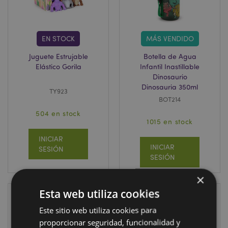
EN STOCK
MÁS VENDIDO
Juguete Estrujable
Botella de Agua
Elástico Gorila
Infantil Inastillable
Dinosaurio
Dinosauria 350ml
TY923
BOT214
504 en stock
1015 en stock
INICIAR
INICIAR
SESIÓN
SESIÓN
×
Esta web utiliza cookies
Este sitio web utiliza cookies para
proporcionar seguridad, funcionalidad y