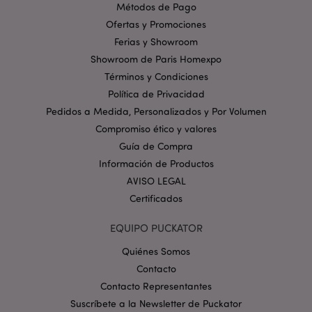
utiliza el sitio
Métodos de Pago
web y cualquier
publicidad que
Ofertas y Promociones
el usuario final
haya visto antes
Ferias y Showroom
de visitar dicho
Showroom de Paris Homexpo
sitio web.
Términos y Condiciones
SAPISID
1 año
Esta cookie de
Google LLC
DoubleClick
.google.com
Política de Privacidad
generalmente la
establecen los
Pedidos a Medida, Personalizados y Por Volumen
socios
Compromiso ético y valores
publicitarios a
través del sitio y
Guía de Compra
la utilizan para
crear un perfil
Información de Productos
de los intereses
del visitante del
AVISO LEGAL
sitio web y
mostrar
Certificados
anuncios
relevantes en
otros sitios. Esta
EQUIPO PUCKATOR
cookie funciona
identificando de
Quiénes Somos
forma única su
navegador y
Contacto
dispositivo.
Contacto Representantes
SID
1 año
Este es un
Google LLC
Suscríbete a la Newsletter de Puckator
nombre de
.google.com