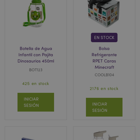
mage-messages
1 d
Adobe Inc.
h
www.puckator.es
EN STOCK
Botella de Agua
Bolsa
Infantil con Pajita
Refrigerante
Dinosaurios 450ml
RPET Caras
Minecraft
BOT123
COOLB104
425 en stock
2176 en stock
INICIAR
INICIAR
SESIÓN
recently_viewed_product
1
Adobe Inc.
SESIÓN
www.puckator.es
recently_viewed_product_previous
1
Adobe Inc.