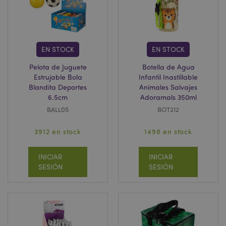
sesión del usuario y la gestión de la cuenta. El sitio
web no puede funcionar correctamente sin las
cookies estrictamente necesarias.
Provider
/
Nombre
Venc
Dominio
EN STOCK
EN STOCK
_GRECAPTCHA
6 
Google LLC
.google.com
Pelota de Juguete
Botella de Agua
Estrujable Bola
Infantil Inastillable
Blandita Deportes
Animales Salvajes
6.5cm
Adoramals 350ml
BALL05
BOT212
3912 en stock
1498 en stock
mage-cache-storage
1
Adobe Inc.
www.puckator.es
INICIAR
INICIAR
Política de privacidad de
SESIÓN
SESIÓN
Google.
mage-cache-storage-section-
1
Adobe Inc.