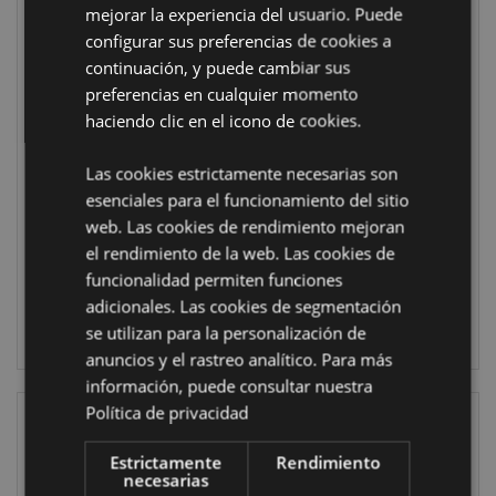
mejorar la experiencia del usuario. Puede
configurar sus preferencias de cookies a
continuación, y puede cambiar sus
MÁS VENDIDO
preferencias en cualquier momento
Figuras de
01455 Varillas de
haciendo clic en el icono de cookies.
Colección Ganesh
Incienso Satya
Nag Champa
Las cookies estrictamente necesarias son
VFM Palo Santo
WS160
esenciales para el funcionamiento del sitio
INC656
web. Las cookies de rendimiento mejoran
1956 en stock
el rendimiento de la web. Las cookies de
5196 en stock
funcionalidad permiten funciones
INICIAR
adicionales. Las cookies de segmentación
INICIAR
SESIÓN
se utilizan para la personalización de
SESIÓN
anuncios y el rastreo analítico. Para más
información, puede consultar nuestra
Política de privacidad
Estrictamente
Rendimiento
necesarias