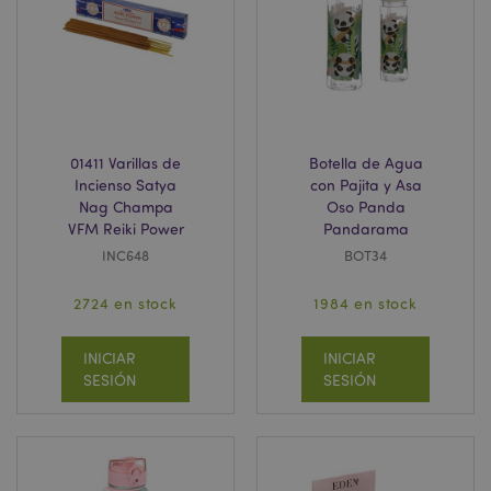
www.puckator.es
recently_compared_product
1
Adobe Inc.
www.puckator.es
01411 Varillas de
Botella de Agua
Incienso Satya
con Pajita y Asa
recently_compared_product_previous
1
Adobe Inc.
Nag Champa
Oso Panda
www.puckator.es
VFM Reiki Power
Pandarama
INC648
BOT34
2724 en stock
1984 en stock
product_data_storage
1
Adobe Inc.
www.puckator.es
INICIAR
INICIAR
SESIÓN
SESIÓN
mage-cache-sessid
1
Adobe Inc.