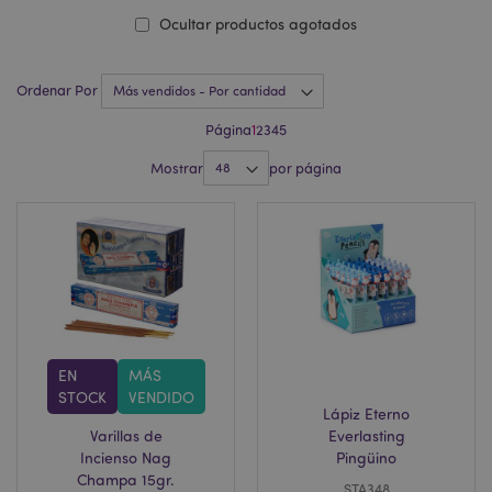
Ocultar productos agotados
Ordenar Por
Página
1
2
3
4
5
Mostrar
por página
EN
MÁS
STOCK
VENDIDO
Lápiz Eterno
Varillas de
Everlasting
Incienso Nag
Pingüino
Champa 15gr.
STA348