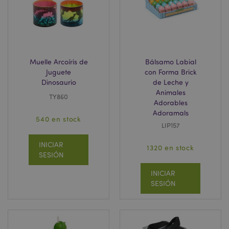
Muelle Arcoíris de
Bálsamo Labial
Juguete
con Forma Brick
Dinosaurio
de Leche y
Animales
TY860
Adorables
Adoramals
540 en stock
LIP157
X-Magento-Vary
1 d
Adobe Inc.
h
www.puckator.es
INICIAR
1320 en stock
SESIÓN
INICIAR
SESIÓN