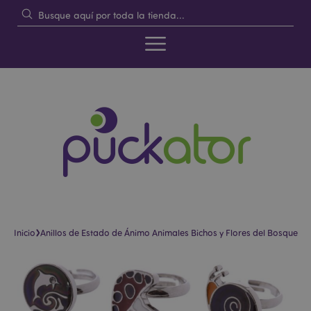
›
Inicio
Anillos de Estado de Ánimo Animales Bichos y Flores del Bosque
Saltar
Saltar
al
al
final
comienzo
de
de