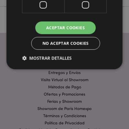
ACEPTAR COOKIES
NO ACEPTAR COOKIES
ENLACES ÚTILES
MOSTRAR DETALLES
Preguntas Frecuentes
Entregas y Envíos
Visita Virtual al Showroom
Estrictamente necesarias
Rendimiento
Métodos de Pago
Orientación
Funcionalidad
Ofertas y Promociones
Las cookies estrictamente necesarias permiten la
Ferias y Showroom
funcionalidad básica del sitio web, como el inicio de
Showroom de Paris Homexpo
sesión del usuario y la gestión de la cuenta. El sitio
web no puede funcionar correctamente sin las
Términos y Condiciones
cookies estrictamente necesarias.
Política de Privacidad
Provider
/