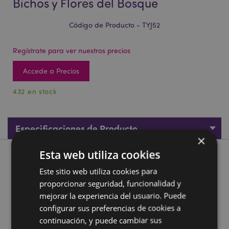
Bichos y Flores del Bosque
Código de Producto - TYJ52
Regístrate para ver nuestros precios
Accede a Precios
432 en stock
Especificaciones de Producto
×
Esta web utiliza cookies
Descripción de Producto
Este sitio web utiliza cookies para
proporcionar seguridad, funcionalidad y
Anillos de Estado de Ánimo Animales Bichos y Flores del
mejorar la experiencia del usuario. Puede
Bosque
configurar sus preferencias de cookies a
Material:
Zinc - Imitación Rodio
continuación, y puede cambiar sus
Marcado CE:
Si