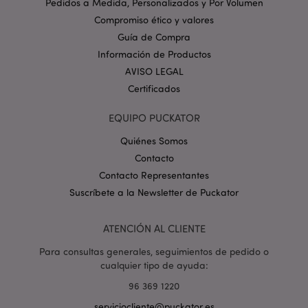
Nombre
Venc
Pedidos a Medida, Personalizados y Por Volumen
Dominio
Compromiso ético y valores
_GRECAPTCHA
6 
Google LLC
.google.com
Guía de Compra
Información de Productos
AVISO LEGAL
Certificados
EQUIPO PUCKATOR
Quiénes Somos
mage-cache-storage
1
Adobe Inc.
www.puckator.es
Contacto
Política de privacidad de
Contacto Representantes
Google.
Suscríbete a la Newsletter de Puckator
ATENCIÓN AL CLIENTE
mage-cache-storage-section-
1
Adobe Inc.
Para consultas generales, seguimientos de pedido o
invalidation
www.puckator.es
cualquier tipo de ayuda:
96 369 1220
serviciocliente@puckator.es