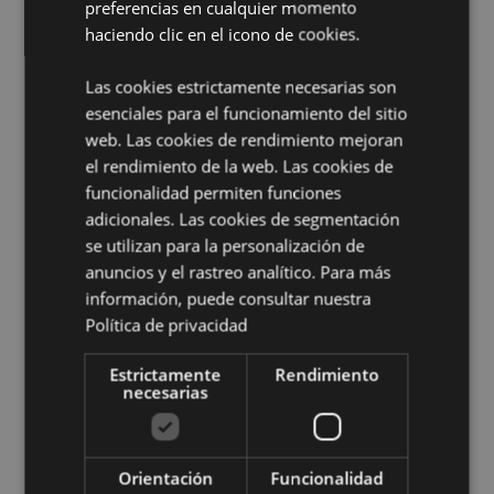
preferencias en cualquier momento
No Apto de:
0 - 3 Años
haciendo clic en el icono de cookies.
EN71:
Si
Las cookies estrictamente necesarias son
Información complementaria:
esenciales para el funcionamiento del sitio
web. Las cookies de rendimiento mejoran
¿Quieres saber más acerca de los métodos de trabajo
de Puckator?
Encuentra todo lo que necesitas saber
el rendimiento de la web. Las cookies de
en la
guía de compra del cliente.
funcionalidad permiten funciones
adicionales. Las cookies de segmentación
se utilizan para la personalización de
Características del Producto
anuncios y el rastreo analítico. Para más
Más
Diámetro 1.5cm
información, puede consultar nuestra
Información
5055071646188
Política de privacidad
1800
Estrictamente
Rendimiento
0.006000
necesarias
No
No
No
Orientación
Funcionalidad