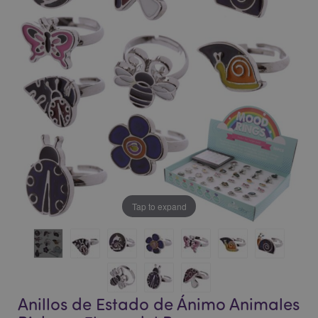
la
la
galería
galería
de
de
imágenes
imágenes
Tap to expand
Anillos de Estado de Ánimo Animales