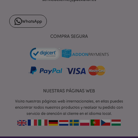
WhatsApp
form_key
1 d
Adobe Inc.
h
.www.puckator.es
COMPRA SEGURA
PHPSESSID
1 d
PHP.net
h
.www.puckator.es
NUESTRAS PÁGINAS WEB
Visita nuestras páginas web internacionales, en ellas puedes
encontrar todos nuestros productos y realizar tu pedido con
servicio de atención al cliente en el idioma local.