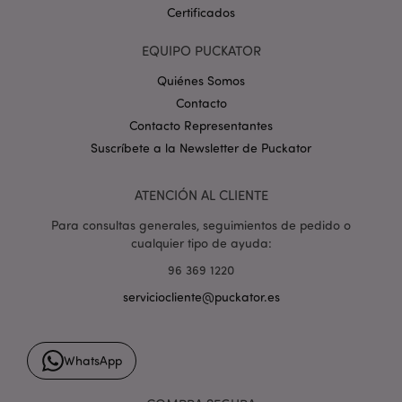
form_key
1 d
Adobe Inc.
Certificados
h
.www.puckator.es
EQUIPO PUCKATOR
Quiénes Somos
Contacto
Contacto Representantes
Suscríbete a la Newsletter de Puckator
PHPSESSID
1 d
PHP.net
h
.www.puckator.es
ATENCIÓN AL CLIENTE
Para consultas generales, seguimientos de pedido o
cualquier tipo de ayuda:
96 369 1220
serviciocliente@puckator.es
WhatsApp