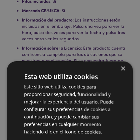
Pilas incluidas:
Sí
Marcado CE/UKCA:
Sí
Información del producto:
Las instrucciones están
incluidas en el embalaje. Pulsa una vez para ver la
hora, pulsa dos veces para ver la fecha y pulsa tres
veces para ver los segundos.
Información sobre la Licencia:
Este producto cuenta
con licencia completa para las ubicaciones que se
muestran a continuación. Si se encuentra fuera de
×
estas áreas, no intente comprar este producto; de
hacerlo, el producto será eliminado de su pedido. Si
Esta web utiliza cookies
necesita más información, póngase en contacto con
nuestro equipo de atención al cliente.
Este sitio web utiliza cookies para
Territorios con licencia:
Islas Åland, Albania, Austria,
proporcionar seguridad, funcionalidad y
Azores (Portugal), Islas Baleares (España), Bélgica,
mejorar la experiencia del usuario. Puede
Bermudas, Bosnia y Herzegovina, Bulgaria, Islas
configurar sus preferencias de cookies a
Canarias (España), Ceuta y Melilla, Córcega (Francia),
continuación, y puede cambiar sus
Croacia, Chipre, República Checa, Dinamarca,
Estonia, Finlandia (continental), Francia (continental),
preferencias en cualquier momento
Guayana Francesa, Alemania, Gibraltar, Grecia,
haciendo clic en el icono de cookies.
Guadalupe, Guernsey (Islas del Canal), Santa Sede