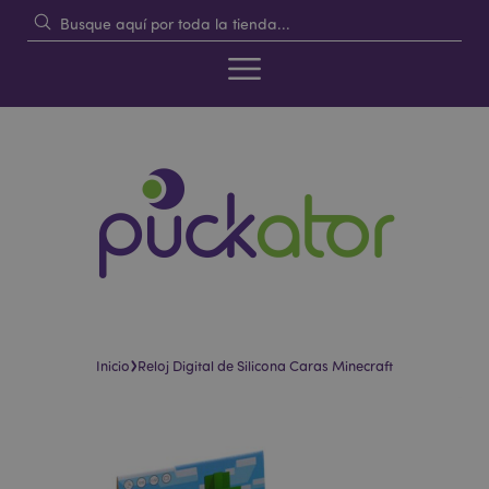
›
Inicio
Reloj Digital de Silicona Caras Minecraft
Saltar
Saltar
al
al
final
comienzo
de
de