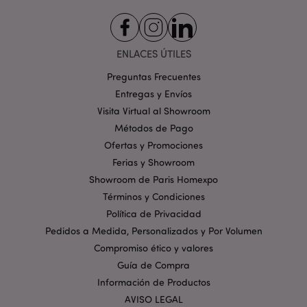
ENLACES ÚTILES
Preguntas Frecuentes
Entregas y Envíos
mage-cache-storage
1
Adobe Inc.
Visita Virtual al Showroom
www.puckator.es
Métodos de Pago
Política de privacidad de
Google.
Ofertas y Promociones
Ferias y Showroom
Showroom de Paris Homexpo
Términos y Condiciones
mage-cache-storage-section-
1
Adobe Inc.
Política de Privacidad
invalidation
www.puckator.es
Pedidos a Medida, Personalizados y Por Volumen
Compromiso ético y valores
Guía de Compra
Información de Productos
AVISO LEGAL