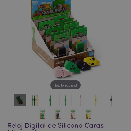
la
la
galería
galería
de
de
imágenes
imágenes
Tap to expand
Reloj Digital de Silicona Caras