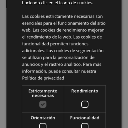
Guernsey (Islas del Canal), Santa Sede (Estado de la
haciendo clic en el icono de cookies.
Ciudad del Vaticano), Hungría, Islandia, Irlanda, Isla
de Man (Reino Unido), Italia (continental), Jersey (Islas
Las cookies estrictamente necesarias son
del Canal), Kosovo, Letonia, Liechtenstein, Lituania,
esenciales para el funcionamiento del sitio
Luxemburgo, Macedonia del Norte, Madeira
web. Las cookies de rendimiento mejoran
(Portugal), Malta, Martinica, Mayotte, Moldavia,
Montenegro, Países Bajos, Noruega, Polonia, Portugal
el rendimiento de la web. Las cookies de
(continental), Reunión, Rumanía, Rusia, San Martín
funcionalidad permiten funciones
(parte francesa), Serbia, Sicilia (Italia), Eslovaquia,
adicionales. Las cookies de segmentación
Eslovenia, España (continental), Suecia, Suiza, Turquía,
se utilizan para la personalización de
Ucrania, Reino Unido (continental), Reino Unido
anuncios y el rastreo analítico. Para más
(Irlanda del Norte, Tierras Altas e Islas)
información, puede consultar nuestra
Información complementaria:
Política de privacidad
¿Quieres saber más acerca de los métodos de trabajo
Estrictamente
Rendimiento
de Puckator?
Encuentra todo lo que necesitas saber
necesarias
en la
guía de compra del cliente.
Orientación
Funcionalidad