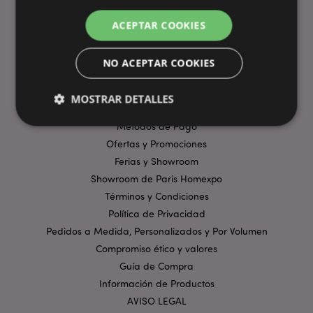
ACEPTAR COOKIES
ENLACES ÚTILES
NO ACEPTAR COOKIES
Preguntas Frecuentes
Entregas y Envíos
MOSTRAR DETALLES
Visita Virtual al Showroom
Métodos de Pago
Ofertas y Promociones
Estrictamente necesarias
Rendimiento
Ferias y Showroom
Orientación
Funcionalidad
Showroom de Paris Homexpo
Términos y Condiciones
Las cookies estrictamente necesarias permiten la
funcionalidad básica del sitio web, como el inicio de
Política de Privacidad
sesión del usuario y la gestión de la cuenta. El sitio
Pedidos a Medida, Personalizados y Por Volumen
web no puede funcionar correctamente sin las
cookies estrictamente necesarias.
Compromiso ético y valores
Guía de Compra
Provider
/
Nombre
Venc
Dominio
Información de Productos
_GRECAPTCHA
6 
Google LLC
AVISO LEGAL
.google.com