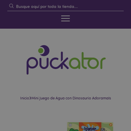
›
Inicio
Mini Juego de Agua con Dinosaurio Adoramals
Saltar
Saltar
al
al
final
comienzo
de
de