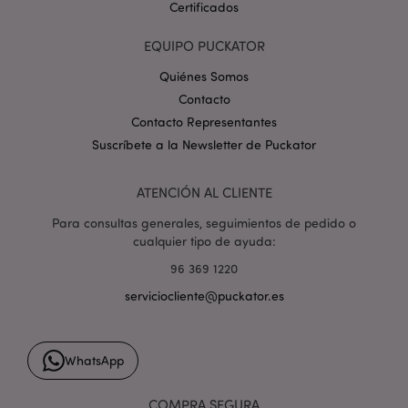
Certificados
EQUIPO PUCKATOR
Quiénes Somos
Contacto
Contacto Representantes
mage-cache-storage
1
Adobe Inc.
Suscríbete a la Newsletter de Puckator
www.puckator.es
Política de privacidad de
Google.
ATENCIÓN AL CLIENTE
Para consultas generales, seguimientos de pedido o
cualquier tipo de ayuda:
96 369 1220
mage-cache-storage-section-
1
Adobe Inc.
invalidation
www.puckator.es
serviciocliente@puckator.es
WhatsApp
COMPRA SEGURA