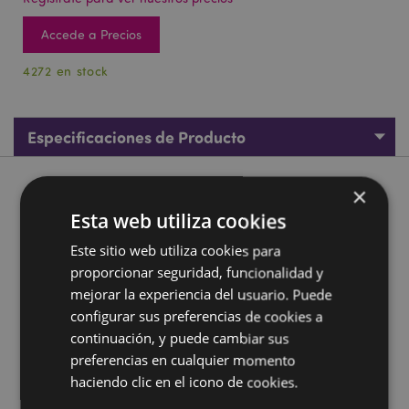
Accede a Precios
4272 en stock
Especificaciones de Producto
Descripción de Producto
×
Esta web utiliza cookies
Mini Juego de Agua con Dinosaurio Adoramals
Este sitio web utiliza cookies para
Material:
Plástico (TPR/PS)
proporcionar seguridad, funcionalidad y
Marcado CE/UKCA :
mejorar la experiencia del usuario. Puede
Sí
configurar sus preferencias de cookies a
No Apto para:
0 - 3 Años
continuación, y puede cambiar sus
EN71:
Sí
preferencias en cualquier momento
haciendo clic en el icono de cookies.
Información complementaria: