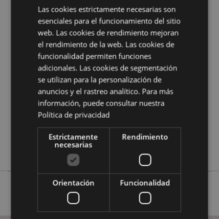
¿Quieres saber más acerca de los métodos de trabajo
Las cookies estrictamente necesarias son
de Puckator?
Encuentra todo lo que necesitas saber
esenciales para el funcionamiento del sitio
en la
guía de compra del cliente.
web. Las cookies de rendimiento mejoran
el rendimiento de la web. Las cookies de
Características del Producto
funcionalidad permiten funciones
adicionales. Las cookies de segmentación
Más
Altura 11.5cm Ancho 10cm Profundidad 2cm
Información
se utilizan para la personalización de
5055071513862
anuncios y el rastreo analítico. Para más
144
información, puede consultar nuestra
0.100000
Política de privacidad
No
Sí
Estrictamente
Rendimiento
necesarias
No
Orientación
Funcionalidad