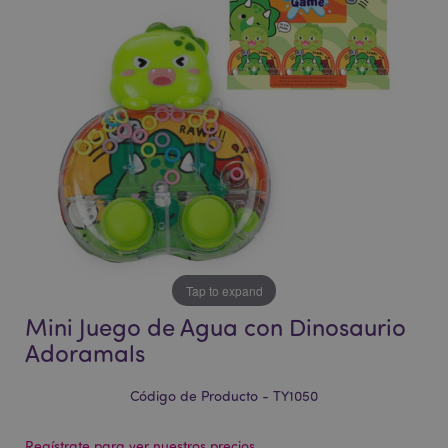
la
la
galería
galería
de
de
imágenes
imágenes
Tap to expand
Mini Juego de Agua con Dinosaurio
Adoramals
Código de Producto - TY1050
Regístrate para ver nuestros precios