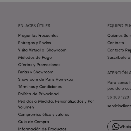
_GRECAPTCHA
mage-cache-storag
ENLACES ÚTILES
EQUIPO PU
Preguntas Frecuentes
Quiénes So
mage-cache-storage
Entregas y Envíos
Contacto
invalidation
Visita Virtual al Showroom
Contacto Re
Métodos de Pago
Suscríbete a
form_key
Ofertas y Promociones
Ferias y Showroom
ATENCIÓN A
Showroom de Paris Homexpo
Para consult
PHPSESSID
Términos y Condiciones
pedido o cua
Política de Privacidad
96 369 1220
Pedidos a Medida, Personalizados y Por
servicioclie
Volumen
Compromiso ético y valores
Guía de Compra
X-Magento-Vary
What
Información de Productos