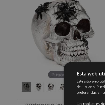
de
de
la
la
galería
galería
de
de
imágenes
imágenes
Esta web uti
Hover to zoom
Este sitio web ut
del usuario. Pued
preferencias en c
Las cookies estri
Especificaciones de Producto