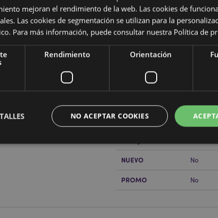
miento mejoran el rendimiento de la web. Las cookies de funcion
ales. Las cookies de segmentación se utilizan para la personaliza
ítico. Para más información, puede consultar nuestra
Política de p
Características del Produ
te
Rendimiento
Orientación
Fu
Más
Dimensiones
Altura 1
s
Información
Código de barras
5055071
Cantidad de cartón
18
TALLES
NO ACEPTAR COOKIES
ACEPT
rabajo de Puckator?
Encuentra
Peso (kg)
0.44000
a del cliente.
REBAJADO
No
NUEVO
No
Estrictamente necesarias
Rendimiento
Orientación
Funcionalidad
PROMO
No
ente necesarias permiten la funcionalidad básica del sitio web, como el inicio de sesión
 El sitio web no puede funcionar correctamente sin las cookies estrictamente necesarias
Provider
/
Vencimiento
Descripción
Dominio