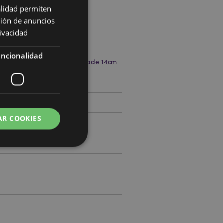
alidad permiten
ción de anuncios
rivacidad
cto
ncionalidad
1cm Largura 10cm Profundidade 14cm
508912
AR COOKIES
0
 del usuario y la
.