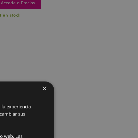
Accede a Precios
1 en stock
×
 la experiencia
 cambiar sus
io web. Las