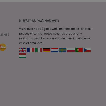
e una cookie
ando se ejecuta
 análisis de riesgo.
ilitar el
NUESTRAS PÁGINAS WEB
 contenido en el
inas se carguen más
Visita nuestras páginas web internacionales, en ellas
puedes encontrar todos nuestros productos y
ilitar el
 contenido en el
realizar tu pedido con servicio de atención al cliente
inas se carguen más
en el idioma local.
ilitar el
 contenido en el
inas se carguen más
iones basadas en el
ntificador de
iliza para mantener
suario.
generado al azar,
e ser específico del
o es mantener un
para un usuario
la cookie X-
 que se ha cambiado