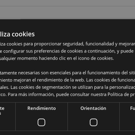
Características del Produ
liza cookies
Más
Dimensiones
Altura 
Información
das
iliza cookies para proporcionar seguridad, funcionalidad y mejorar
Código de barras
5055071
e configurar sus preferencias de cookies a continuación, y puede
ualquier momento haciendo clic en el icono de cookies.
Cantidad de cartón
120
ctamente necesarias son esenciales para el funcionamiento del sit
rabajo de Puckator?
Encuentra
Peso (kg)
0.180000
a del cliente.
miento mejoran el rendimiento de la web. Las cookies de funcion
ales. Las cookies de segmentación se utilizan para la personaliza
REBAJADO
Sí
ítico. Para más información, puede consultar nuestra
Política de p
NUEVO
No
te
Rendimiento
Orientación
Fu
PROMO
No
s
Colección
Eden