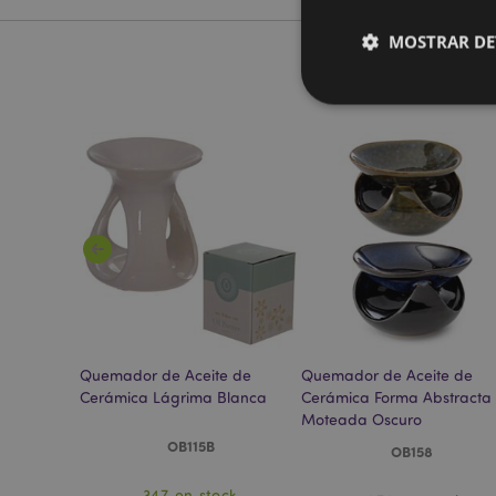
MOSTRAR DE
Las cookies estrictam
gestión de la cuenta.
Nombre
_GRECAPTCHA
mage-cache-storag
e de
Quemador de Aceite de
Quemador de Aceite de
on Tapa
Cerámica Lágrima Blanca
Cerámica Forma Abstracta 
Moteada Oscuro
mage-cache-storage
OB115B
invalidation
OB158
ock
347 en stock