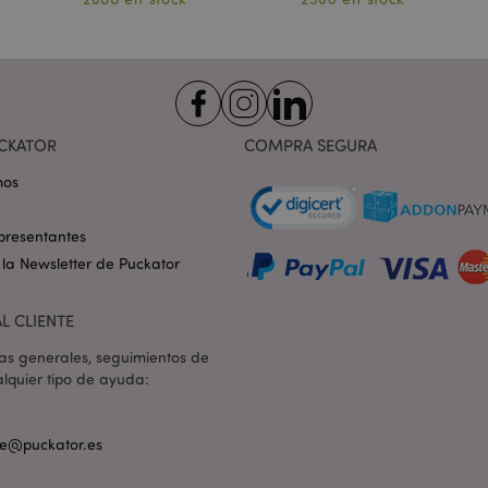
1 día 16
Esta cookie se utiliza para fac
Adobe Inc.
horas
almacenamiento en caché de
.www.puckator.es
navegador para que las pág
rápido.
1 día 16
Cookie generada por aplicac
PHP.net
horas
lenguaje PHP. Este es un ide
.www.puckator.es
propósito general que se ut
las variables de sesión del u
CKATOR
COMPRA SEGURA
Normalmente es un número 
la forma en que se usa pued
mos
sitio, pero un buen ejempl
estado de inicio de sesión 
entre páginas.
presentantes
1 día 16
El sistema Magento 2 utiliza 
Adobe Inc.
horas
Magento-Vary para resaltar
www.puckator.es
 la Newsletter de Puckator
la versión de una página sol
usuario. Permite tener difer
la misma página almacenada
L CLIENTE
ejemplo, Varnish.
1 día 16
Realiza un seguimiento de 
Adobe Inc.
as generales, seguimientos de
horas
error y otras notificaciones
www.puckator.es
lquier tipo de ayuda:
usuario, como el mensaje d
cookies y varios mensajes de
se elimina de la cookie des
comprador.
nte@puckator.es
oduct
1 día
Almacena ID de productos d
Adobe Inc.
recientemente para facilitar
www.puckator.es