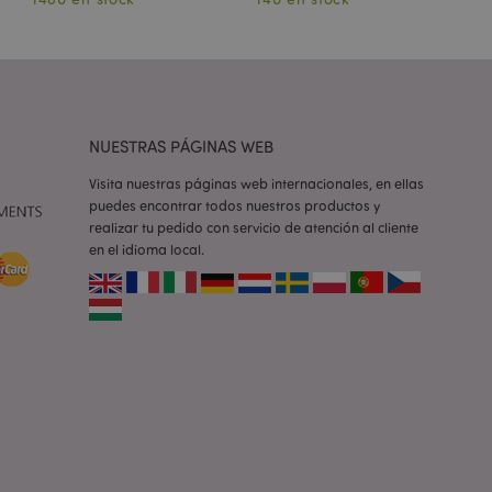
10
ilitar el
 contenido en el
inas se carguen más
iones basadas en el
ntificador de
iliza para mantener
suario.
NUESTRAS PÁGINAS WEB
generado al azar,
e ser específico del
Visita nuestras páginas web internacionales, en ellas
o es mantener un
para un usuario
puedes encontrar todos nuestros productos y
realizar tu pedido con servicio de atención al cliente
la cookie X-
en el idioma local.
 que se ha cambiado
icitada por un
entes versiones de
s en caché, por
los mensajes de
 que se muestran al
e consentimiento de
 error. El mensaje
pués de mostrarse al
e productos vistos
 la navegación.