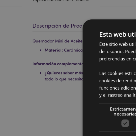
Descripción de Producto
Esta web uti
Quemador Mini de Aceite de Cerámica Rayas Dora
Este sitio web ut
Material:
Cerámica
del usuario. Pued
preferencias en c
Información complementaria:
Las cookies estri
¿Quieres saber más acerca de los métodos de t
todo lo que necesitas saber en la
guía de compr
cookies de rendi
funciones adicion
y el rastreo anal
Estrictamen
necesaria