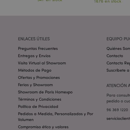
1676 en stock
form_key
PHPSESSID
ENLACES ÚTILES
EQUIPO PU
Preguntas Frecuentes
Quiénes So
Entregas y Envíos
Contacto
Visita Virtual al Showroom
Contacto Re
X-Magento-Vary
Métodos de Pago
Suscríbete a
Ofertas y Promociones
Ferias y Showroom
ATENCIÓN A
Showroom de Paris Homexpo
mage-messages
Para consult
Términos y Condiciones
pedido o cua
Política de Privacidad
96 369 1220
Pedidos a Medida, Personalizados y Por
servicioclie
Volumen
recently_viewed_pr
Compromiso ético y valores