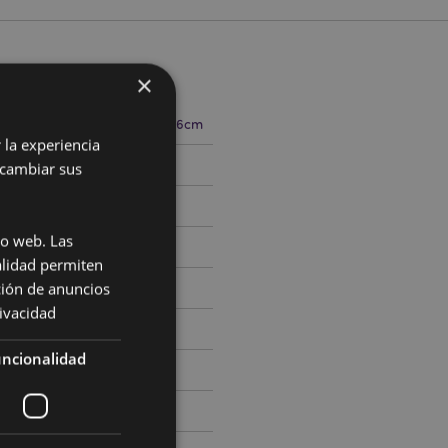
×
cto
8cm Ancho 6cm Profundidad 6cm
 la experiencia
762277
 cambiar sus
io web. Las
alidad permiten
ción de anuncios
rivacidad
ncionalidad