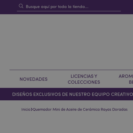
LICENCIAS Y
AROMA
NOVEDADES
COLECCIONES
B
DISEÑOS EXCLUSIVOS DE NUESTRO EQUIPO CREATIV
›
Inicio
Quemador Mini de Aceite de Cerámica Rayas Doradas
Saltar
Saltar
al
al
final
comienzo