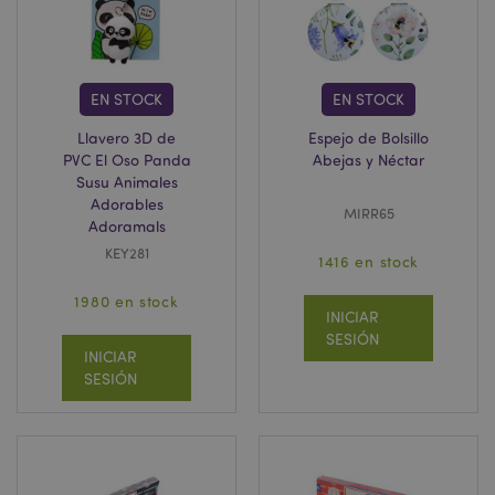
EN STOCK
EN STOCK
Llavero 3D de
Espejo de Bolsillo
PVC El Oso Panda
Abejas y Néctar
Susu Animales
Adorables
MIRR65
Adoramals
recently_viewed_product
1
Adobe Inc.
KEY281
www.puckator.es
1416 en stock
1980 en stock
INICIAR
SESIÓN
recently_viewed_product_previous
1
Adobe Inc.
INICIAR
www.puckator.es
SESIÓN
recently_compared_product
1
Adobe Inc.
www.puckator.es