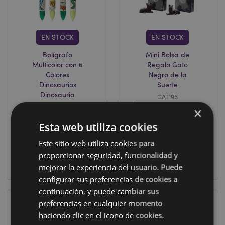
EN STOCK
EN STOCK
Bolígrafo
Mini Bolsa de
Multicolor con 6
Regalo Gato
Colores
Negro de la
Dinosaurios
Suerte
Dinosauria
CAT195
PEN216
×
3000 en stock
Esta web utiliza cookies
2268 en stock
Este sitio web utiliza cookies para
INICIAR
INICIAR
SESIÓN
proporcionar seguridad, funcionalidad y
SESIÓN
mejorar la experiencia del usuario. Puede
configurar sus preferencias de cookies a
continuación, y puede cambiar sus
preferencias en cualquier momento
haciendo clic en el icono de cookies.