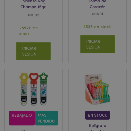
Incienso Nag
Forma de
Champa 15gr.
Corazón
MIN01
INC112
1536 en stock
28920 en
stock
INICIAR
SESIÓN
INICIAR
SESIÓN
REBAJADO
MÁS
EN STOCK
VENDIDO
Bolígrafo