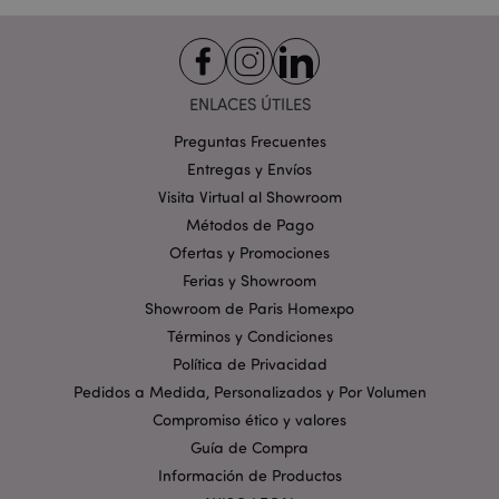
DoubleClick
.google.com
generalmente la
establecen los
socios
publicitarios a
través del sitio y
la utilizan para
ENLACES ÚTILES
crear un perfil
de los intereses
Preguntas Frecuentes
del visitante del
sitio web y
Entregas y Envíos
mostrar
anuncios
Visita Virtual al Showroom
relevantes en
otros sitios. Esta
Métodos de Pago
cookie funciona
identificando de
Ofertas y Promociones
forma única su
Ferias y Showroom
navegador y
dispositivo.
Showroom de Paris Homexpo
SID
1 año
Este es un
Google LLC
Términos y Condiciones
nombre de
.google.com
cookie muy
Política de Privacidad
común, pero
Pedidos a Medida, Personalizados y Por Volumen
cuando se
encuentra como
Compromiso ético y valores
una cookie de
sesión, es
Guía de Compra
probable que se
utilice para la
Información de Productos
gestión del