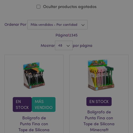
Ocultar productos agotados
Ordenar Por
Página
1
2
3
4
5
Mostrar
por página
EN
MÁS
EN STOCK
STOCK
VENDIDO
Bolígrafo de
Bolígrafo de
Punta Fina con
Punta Fina con
Tope de Silicona
Tope de Silicona
Minecraft