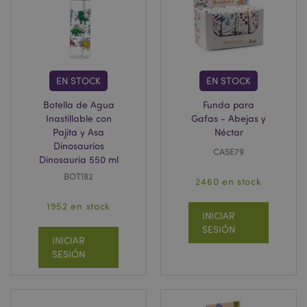
section_data_ids
1
Adobe Inc.
www.puckator.es
EN STOCK
EN STOCK
Botella de Agua
Funda para
Inastillable con
Gafas - Abejas y
Pajita y Asa
Néctar
Dinosaurios
CASE79
Dinosauria 550 ml
BOT182
2460 en stock
searchReport-log
Se
Adobe Inc.
www.puckator.es
1952 en stock
INICIAR
SESIÓN
INICIAR
SESIÓN
CookieScriptConsent
1
CookieScript
.www.puckator.es