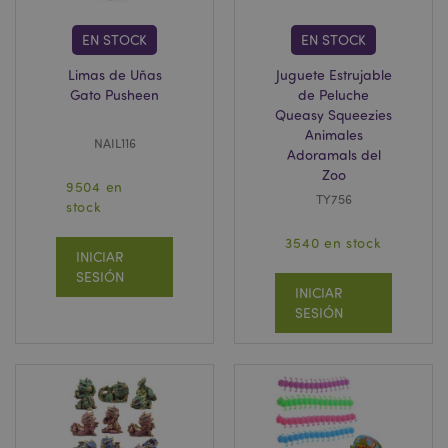
EN STOCK
EN STOCK
Limas de Uñas
Juguete Estrujable
Gato Pusheen
de Peluche
Queasy Squeezies
Animales
NAIL116
Adoramals del
Zoo
9504 en
TY756
stock
3540 en stock
INICIAR
SESIÓN
INICIAR
SESIÓN