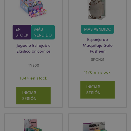
.google.com
EN
MÁS
MÁS VENDIDO
STOCK
VENDIDO
Esponja de
Juguete Estrujable
Maquillaje Gato
mage-cache-storage
1
Adobe Inc.
www.puckator.es
Elástico Unicornios
Pusheen
Política de privacidad de
SPON21
Google.
TY900
1170 en stock
1044 en stock
INICIAR
mage-cache-storage-section-
1
Adobe Inc.
INICIAR
SESIÓN
invalidation
www.puckator.es
SESIÓN