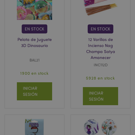
EN STOCK
EN STOCK
Pelota de Juguete
12 Varillas de
X-Magento-Vary
1 d
Adobe Inc.
h
www.puckator.es
3D Dinosaurio
Incienso Nag
Champa Satya
Amanecer
BAL21
INC112D
1900 en stock
5928 en stock
INICIAR
INICIAR
SESIÓN
SESIÓN
mage-messages
1 d
Adobe Inc.
h
www.puckator.es