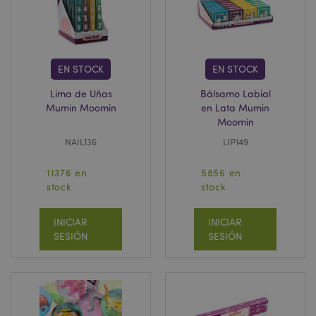
form_key
1 d
Adobe Inc.
h
.www.puckator.es
EN STOCK
EN STOCK
Lima de Uñas
Bálsamo Labial
Mumin Moomin
en Lata Mumin
Moomin
PHPSESSID
1 d
PHP.net
h
.www.puckator.es
NAIL136
LIP149
11376 en
5856 en
stock
stock
INICIAR
INICIAR
SESIÓN
SESIÓN