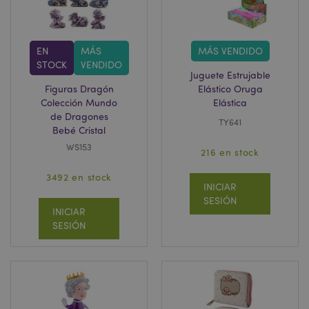
EN
MÁS
MÁS VENDIDO
STOCK
VENDIDO
Juguete Estrujable
Figuras Dragón
Elástico Oruga
Colección Mundo
Elástica
de Dragones
TY641
Bebé Cristal
WS153
216 en stock
3492 en stock
INICIAR
SESIÓN
INICIAR
SESIÓN