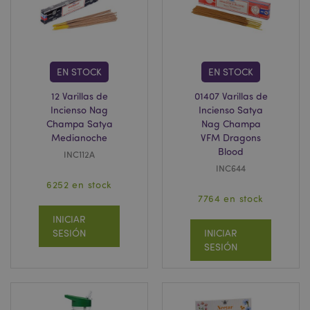
recently_compared_product_previous
1
Adobe Inc.
www.puckator.es
EN STOCK
EN STOCK
12 Varillas de
01407 Varillas de
Incienso Nag
Incienso Satya
product_data_storage
1
Adobe Inc.
Champa Satya
Nag Champa
www.puckator.es
Medianoche
VFM Dragons
Blood
INC112A
INC644
6252 en stock
7764 en stock
mage-cache-sessid
1
Adobe Inc.
INICIAR
www.puckator.es
SESIÓN
INICIAR
SESIÓN