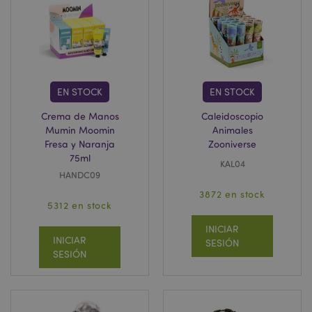
EN STOCK
EN STOCK
Crema de Manos
Caleidoscopio
TawkConnectionTime
10 m
Mumin Moomin
Animales
tawk.to Inc.
.puckator.es
Fresa y Naranja
Zooniverse
75ml
KAL04
HANDC09
twk_idm_key
10 m
Tawk.to
.puckator.es
3872 en stock
5312 en stock
INICIAR
INICIAR
SESIÓN
SESIÓN
Provider
/
Nombre
Vencimiento
Descripción
Dominio
SIDCC
1 año
Descargue
Google LLC
Provider
/
Nombre
Vencimiento
Descripción