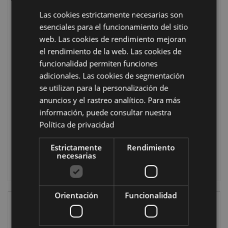
Las cookies estrictamente necesarias son
esenciales para el funcionamiento del sitio
web. Las cookies de rendimiento mejoran
EN STOCK
EN STOCK
el rendimiento de la web. Las cookies de
Pinzas para
Muñeco Solar
funcionalidad permiten funciones
Depilar Mumin
Soldado Imperial
adicionales. Las cookies de segmentación
Moomin
Stormtrooper Paz
se utilizan para la personalización de
TWEE48
FF140
anuncios y el rastreo analítico. Para más
información, puede consultar nuestra
4488 en
2189 en stock
Política de privacidad
stock
INICIAR
Estrictamente
Rendimiento
necesarias
INICIAR
SESIÓN
SESIÓN
Orientación
Funcionalidad