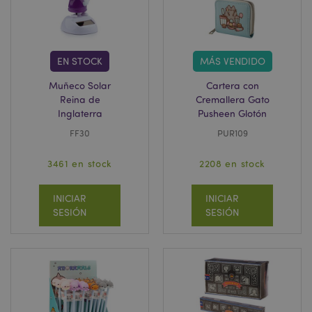
EN STOCK
MÁS VENDIDO
Muñeco Solar
Cartera con
Reina de
Cremallera Gato
Inglaterra
Pusheen Glotón
FF30
PUR109
3461 en stock
2208 en stock
INICIAR
INICIAR
SESIÓN
SESIÓN