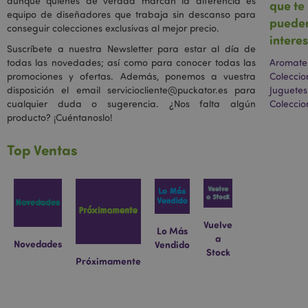
aunque quienes de verdad marcan la diferencia es
que te
relaciona.
equipo de diseñadores que trabaja sin descanso para
Parece ser una
puede
variación de la
conseguir colecciones exclusivas al mejor precio.
cookie _gat que
intere
se utiliza para
Suscríbete a nuestra Newsletter para estar al día de
limitar la
todas las novedades; así como para conocer todas las
Aromate
cantidad de
datos
promociones y ofertas. Además, ponemos a vuestra
Coleccio
registrados por
disposición el email serviciocliente@puckator.es para
Juguetes
Google en sitios
cualquier duda o sugerencia. ¿Nos falta algún
Coleccio
web de alto
volumen de
producto? ¡Cuéntanoslo!
tráfico.
OGPC
1 año
Google Inc.
Top Ventas
.google.com
SSID
2 años
Esta cookie lleva
Google LLC
a cabo
.google.com
información
sobre cómo el
usuario final
utiliza el sitio
Vuelve
Lo Más
web y cualquier
a
publicidad que
Novedades
Vendido
el usuario final
Stock
haya visto antes
Próximamente
de visitar dicho
sitio web.
SAPISID
1 año
Esta cookie de
Google LLC