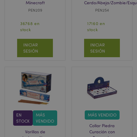
Minecraft
Cerdo/Abeja/Zombie/Esqu
PEN209
PEN254
36768 en
17160 en
stock
stock
INICIAR
INICIAR
SESIÓN
SESIÓN
EN
MÁS
MÁS VENDIDO
STOCK
VENDIDO
Collar Piedra
Varillas de
Curación con