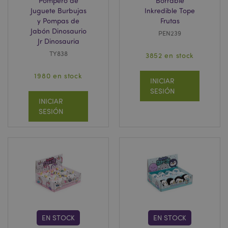
Pompero de
Borrable
Juguete Burbujas
Inkredible Tope
y Pompas de
Frutas
Jabón Dinosaurio
PEN239
Jr Dinosauria
TY838
3852 en stock
1980 en stock
INICIAR
SESIÓN
INICIAR
SESIÓN
EN STOCK
EN STOCK