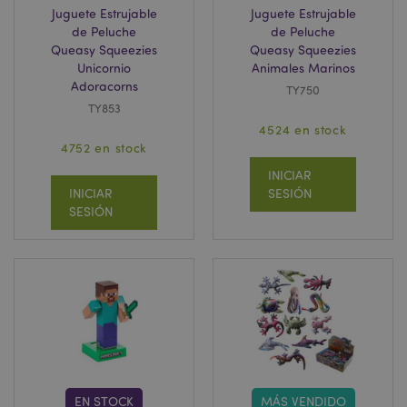
Juguete Estrujable
Juguete Estrujable
de Peluche
de Peluche
Queasy Squeezies
Queasy Squeezies
Unicornio
Animales Marinos
Adoracorns
TY750
TY853
4524 en stock
4752 en stock
INICIAR
INICIAR
SESIÓN
SESIÓN
EN STOCK
MÁS VENDIDO