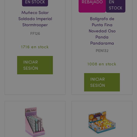
EN STOCK
REBAJADO
EN
STOCK
Muñeco Solar
Soldado Imperial
Bolígrafo de
Stormtrooper
Punta Fina
Novedad Oso
FF126
Panda
Pandarama
1716 en stock
PEN132
INICIAR
1008 en stock
SESIÓN
INICIAR
SESIÓN