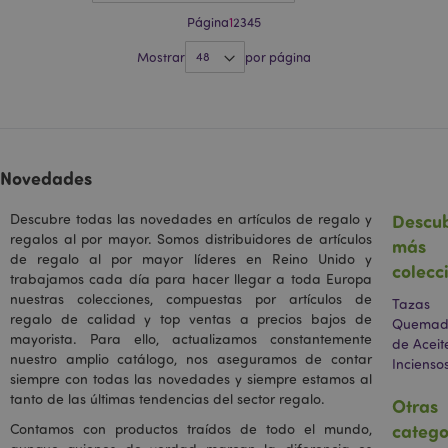
Google
Página
1
2
3
4
5
Universal
Analytics. Esta
parece ser una
Mostrar
por página
nueva cookie y,
a partir de la
primavera de
2017, Google no
ofrece
_hjShownFeedbackMessage
1 día
Hotjar Ltd
información.
www.puckator.es
Parece
almacenar y
Novedades
actualizar un
valor único para
cada página
Descu
Descubre todas las novedades en artículos de regalo y
visitada.
regalos al por mayor. Somos distribuidores de artículos
más
_gat_UA-
.puckator.es
57 segundos
Esta es una
de regalo al por mayor líderes en Reino Unido y
950900-1
cookie de tipo
colecc
patrón
trabajamos cada día para hacer llegar a toda Europa
establecida por
nuestras colecciones, compuestas por artículos de
Tazas
Google
regalo de calidad y top ventas a precios bajos de
Analytics, donde
Quemad
el elemento de
mayorista. Para ello, actualizamos constantemente
de Aceit
patrón en el
nuestro amplio catálogo, nos aseguramos de contar
nombre
Incienso
contiene el
siempre con todas las novedades y siempre estamos al
número de
tanto de las últimas tendencias del sector regalo.
Otras
identidad único
_hjIncludedInSessionSample
2 minutos
Hotjar Ltd
de la cuenta o
catego
Contamos con productos traídos de todo el mundo,
www.puckator.es
sitio web con el
que se