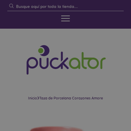
›
Inicio
Taza de Porcelana Corazones Amore
Saltar
Saltar
al
al
final
comienzo
de
de