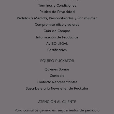
Términos y Condiciones
Provider
/
Nombre
Venc
Dominio
Política de Privacidad
Pedidos a Medida, Personalizados y Por Volumen
_GRECAPTCHA
6 
Google LLC
.google.com
Compromiso ético y valores
Guía de Compra
Información de Productos
AVISO LEGAL
Certificados
EQUIPO PUCKATOR
mage-cache-storage
1
Adobe Inc.
www.puckator.es
Quiénes Somos
Política de privacidad de
Google.
Contacto
Contacto Representantes
Suscríbete a la Newsletter de Puckator
mage-cache-storage-section-
1
Adobe Inc.
ATENCIÓN AL CLIENTE
invalidation
www.puckator.es
Para consultas generales, seguimientos de pedido o