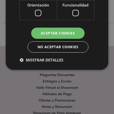
No
Orientación
Funcionalidad
Amore
ACEPTAR COOKIES
NO ACEPTAR COOKIES
MOSTRAR DETALLES
ENLACES ÚTILES
Preguntas Frecuentes
Estrictamente necesarias
Rendimiento
Entregas y Envíos
Visita Virtual al Showroom
Orientación
Funcionalidad
Métodos de Pago
Las cookies estrictamente necesarias permiten la
Ofertas y Promociones
funcionalidad básica del sitio web, como el inicio de
sesión del usuario y la gestión de la cuenta. El sitio
Ferias y Showroom
web no puede funcionar correctamente sin las
Showroom de Paris Homexpo
cookies estrictamente necesarias.