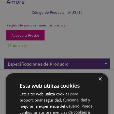
Amore
Código de Producto - MUG494
Regístrate para ver nuestros precios
Accede a Precios
177 en stock
Especificaciones de Producto
×
Descripción de Producto
Esta web utiliza cookies
Taza de Porcelana Corazones Amore
Este sitio web utiliza cookies para
Material:
proporcionar seguridad, funcionalidad y
Porcelana
mejorar la experiencia del usuario. Puede
Apto para Alimentos:
Sí
configurar sus preferencias de cookies a