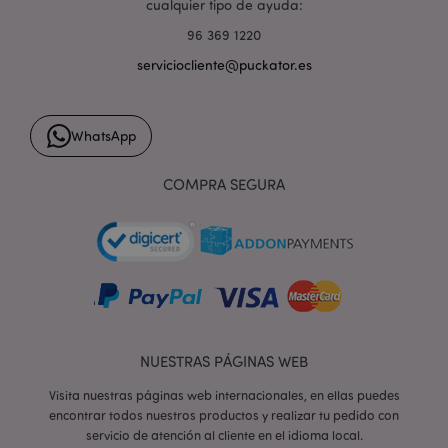
cualquier tipo de ayuda:
96 369 1220
serviciocliente@puckator.es
form_key
1 d
Adobe Inc.
h
.www.puckator.es
WhatsApp
COMPRA SEGURA
PHPSESSID
1 d
PHP.net
h
.www.puckator.es
NUESTRAS PÁGINAS WEB
Visita nuestras páginas web internacionales, en ellas puedes
encontrar todos nuestros productos y realizar tu pedido con
servicio de atención al cliente en el idioma local.