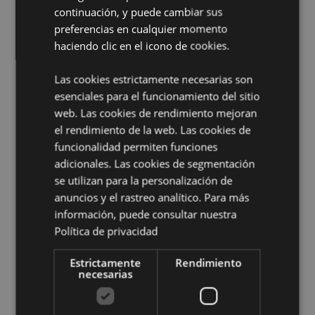
Apto para Microondas:
Sí
continuación, y puede cambiar sus
Apto para Lavavajillas:
Sí
preferencias en cualquier momento
Volumen:
haciendo clic en el icono de cookies.
300ml
Temporada/Festival/Ocasión:
San Valentín
Las cookies estrictamente necesarias son
esenciales para el funcionamiento del sitio
Información complementaria:
web. Las cookies de rendimiento mejoran
¿Quieres saber más acerca de los métodos de trabajo
el rendimiento de la web. Las cookies de
de Puckator?
Encuentra todo lo que necesitas saber
funcionalidad permiten funciones
en la
guía de compra del cliente.
adicionales. Las cookies de segmentación
se utilizan para la personalización de
Características del Producto
anuncios y el rastreo analítico. Para más
Más
información, puede consultar nuestra
Altura 9.5cm Ancho 12cm Profundidad 8cm
Información
Política de privacidad
5056848200237
36
Estrictamente
Rendimiento
0.371000
necesarias
No
No