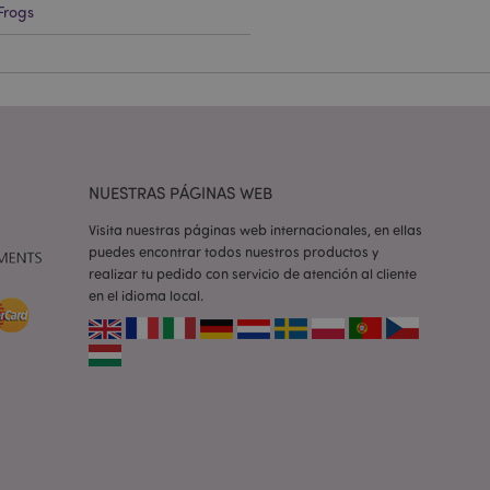
Frogs
e una cookie
ando se ejecuta
 análisis de riesgo.
ilitar el
 contenido en el
inas se carguen más
NUESTRAS PÁGINAS WEB
ilitar el
 contenido en el
Visita nuestras páginas web internacionales, en ellas
inas se carguen más
puedes encontrar todos nuestros productos y
realizar tu pedido con servicio de atención al cliente
ilitar el
en el idioma local.
 contenido en el
inas se carguen más
iones basadas en el
ntificador de
iliza para mantener
suario.
generado al azar,
e ser específico del
o es mantener un
para un usuario