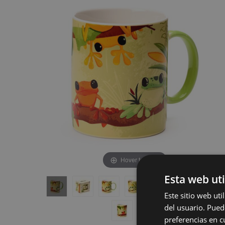
de
de
la
la
galería
galería
de
de
imágenes
imágenes
Hover to zoom
Esta web uti
Este sitio web ut
del usuario. Pued
preferencias en c