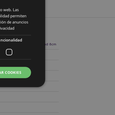
io web. Las
alidad permiten
ción de anuncios
rivacidad
cto
ncionalidad
.5cm Ancho 12cm Profundidad 8cm
510090
AR COOKIES
 del usuario y la
.