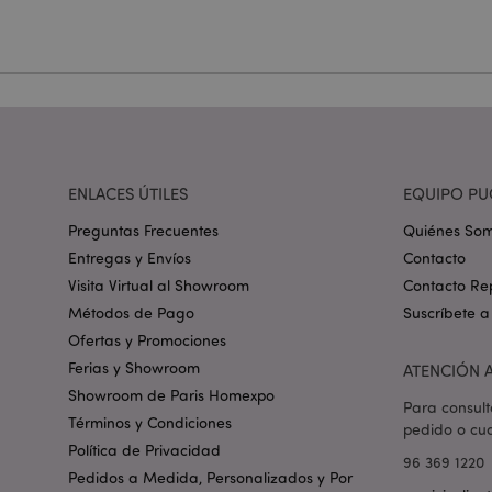
Nombre
_GRECAPTCHA
mage-cache-storag
ENLACES ÚTILES
EQUIPO PU
mage-cache-storage
invalidation
Preguntas Frecuentes
Quiénes So
Entregas y Envíos
Contacto
Visita Virtual al Showroom
Contacto Re
form_key
Métodos de Pago
Suscríbete a
Ofertas y Promociones
PHPSESSID
Ferias y Showroom
ATENCIÓN A
Showroom de Paris Homexpo
Para consult
Términos y Condiciones
pedido o cua
Política de Privacidad
96 369 1220
Pedidos a Medida, Personalizados y Por