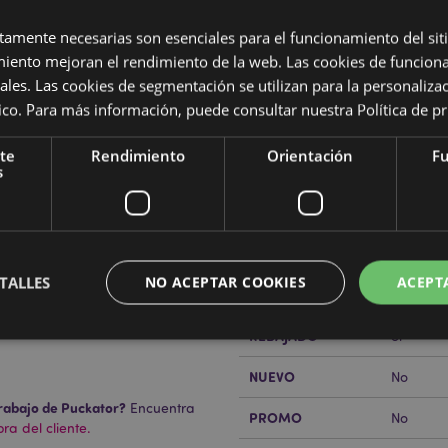
ctamente necesarias son esenciales para el funcionamiento del sit
miento mejoran el rendimiento de la web. Las cookies de funcion
ales. Las cookies de segmentación se utilizan para la personaliza
ítico. Para más información, puede consultar nuestra
Política de p
Características del Produ
te
Rendimiento
Orientación
Fu
Más
s
Dimensiones
Altura 9
Información
Código de barras
5055071
Cantidad de cartón
36
TALLES
NO ACEPTAR COOKIES
ACEPT
Peso (kg)
0.371000
REBAJADO
Sí
NUEVO
No
Estrictamente necesarias
Rendimiento
Orientación
Funcionalidad
rabajo de Puckator?
Encuentra
PROMO
No
ente necesarias permiten la funcionalidad básica del sitio web, como el inicio de sesión
a del cliente.
 El sitio web no puede funcionar correctamente sin las cookies estrictamente necesarias