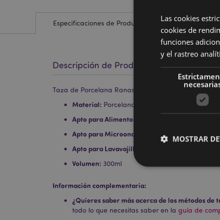
Las cookies estri
Especificaciones de Producto
cookies de rendi
funciones adicion
y el rastreo anal
Descripción de Producto
Estrictamen
necesaria
Taza de Porcelana Ranas Tropicales
Material:
Porcelana
Apto para Alimentos:
Sí
Apto para Microondas:
Sí
MOSTRAR DE
Apto para Lavavajillas:
Sí
Volumen:
300ml
Información complementaria:
¿Quieres saber más acerca de los métodos de t
Las cookies estrictam
todo lo que necesitas saber en la
guía de compr
gestión de la cuenta.