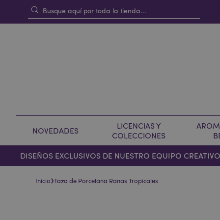
LICENCIAS Y
AROMA
NOVEDADES
COLECCIONES
B
DISEÑOS EXCLUSIVOS DE NUESTRO EQUIPO CREATIV
›
Inicio
Taza de Porcelana Ranas Tropicales
Saltar
Saltar
al
al
final
comienzo