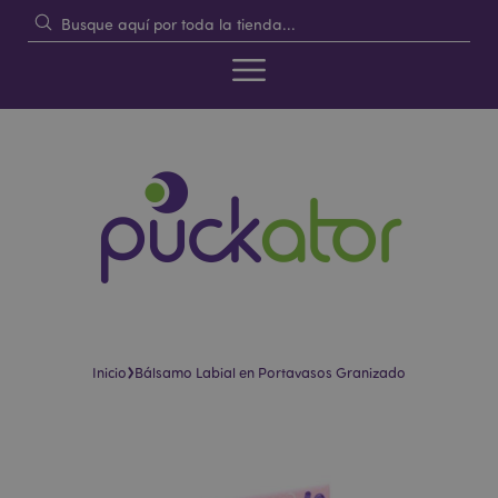
›
Inicio
Bálsamo Labial en Portavasos Granizado
Saltar
Saltar
al
al
final
comienzo
de
de