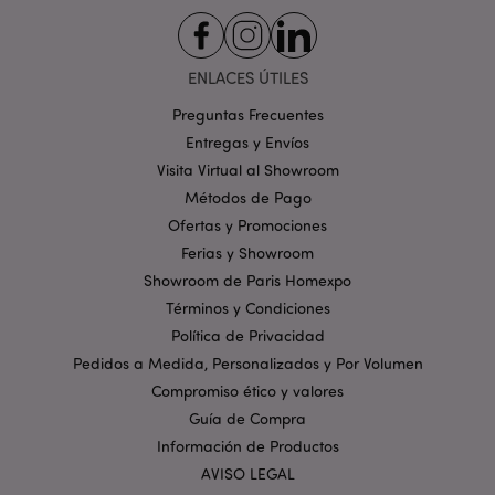
Orientación
Funcionalidad
Las cookies estrictamente necesarias permiten la
ENLACES ÚTILES
funcionalidad básica del sitio web, como el inicio de
sesión del usuario y la gestión de la cuenta. El sitio
Preguntas Frecuentes
web no puede funcionar correctamente sin las
cookies estrictamente necesarias.
Entregas y Envíos
Visita Virtual al Showroom
Provider
/
Nombre
Venc
Dominio
Métodos de Pago
_GRECAPTCHA
6 
Google LLC
Ofertas y Promociones
.google.com
Ferias y Showroom
Showroom de Paris Homexpo
Términos y Condiciones
Política de Privacidad
Pedidos a Medida, Personalizados y Por Volumen
Compromiso ético y valores
mage-cache-storage
1
Adobe Inc.
Guía de Compra
www.puckator.es
Información de Productos
Política de privacidad de
Google.
AVISO LEGAL