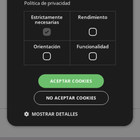
Política de privacidad
Estrictamente
Rendimiento
necesarias
Características del Producto
Más
Altura 6.5cm Largura 3.5cm Profundidade
Información
3.5cm
Orientación
Funcionalidad
5055071794179
240
0.044000
No
ACEPTAR COOKIES
No
No
NO ACEPTAR COOKIES
MOSTRAR DETALLES
Estrictamente necesarias
Rendimiento