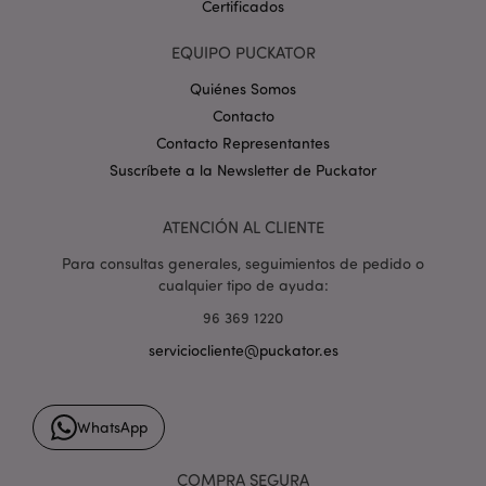
Certificados
EQUIPO PUCKATOR
mage-cache-storage-section-
1
Adobe Inc.
Quiénes Somos
invalidation
www.puckator.es
Contacto
Contacto Representantes
Suscríbete a la Newsletter de Puckator
ATENCIÓN AL CLIENTE
form_key
1 d
Adobe Inc.
Para consultas generales, seguimientos de pedido o
h
.www.puckator.es
cualquier tipo de ayuda:
96 369 1220
serviciocliente@puckator.es
PHPSESSID
1 d
PHP.net
WhatsApp
h
.www.puckator.es
COMPRA SEGURA