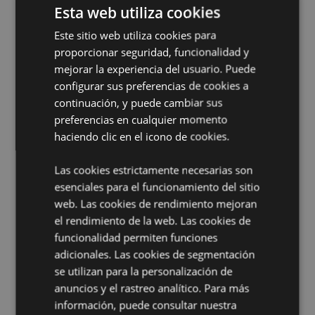
Esta web utiliza cookies
Ingredientes:
El producto incluye el listado completo,
así como la información sobre consumo preferente.
Este sitio web utiliza cookies para
proporcionar seguridad, funcionalidad y
Sin Gluten:
Sí
mejorar la experiencia del usuario. Puede
Libre de Crueldad:
Sí
configurar sus preferencias de cookies a
Veganoooo:
Sí
continuación, y puede cambiar sus
Sin Aceite de Palma:
Sí
preferencias en cualquier momento
haciendo clic en el icono de cookies.
Información de Seguridad:
No se trata de un juguete
ni de un alimento.
Las cookies estrictamente necesarias son
CPNP:
UKCP-62107586/EU-4623230
esenciales para el funcionamiento del sitio
Información complementaria:
web. Las cookies de rendimiento mejoran
el rendimiento de la web. Las cookies de
¿Quieres saber más acerca de los métodos de trabajo
funcionalidad permiten funciones
de Puckator?
Encuentra todo lo que necesitas saber
en la
guía de compra del cliente.
adicionales. Las cookies de segmentación
se utilizan para la personalización de
anuncios y el rastreo analítico. Para más
información, puede consultar nuestra