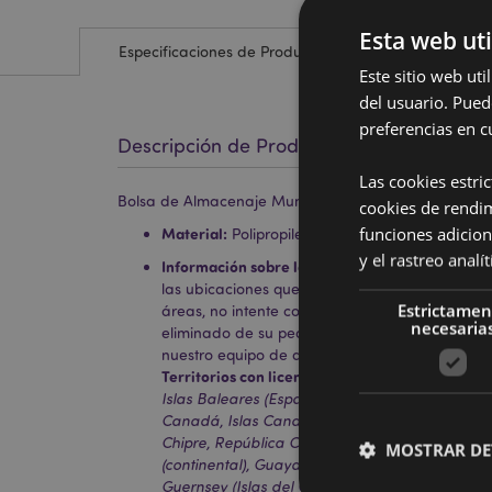
Esta web uti
Especificaciones de Producto
Este sitio web ut
del usuario. Pued
preferencias en c
Descripción de Producto
Las cookies estri
Bolsa de Almacenaje Mumin Moomin Vida en el Jard
cookies de rendi
funciones adicion
Material:
Polipropileno laminado con asas de c
y el rastreo anal
Información sobre la Licencia:
Este producto cu
las ubicaciones que se muestran a continuación
Estrictamen
áreas, no intente comprar este producto; de ha
necesaria
eliminado de su pedido. Si necesita más infor
nuestro equipo de atención al cliente.
Territorios con licencia:
Islas Åland, Albania, Au
Islas Baleares (España), Bélgica, Bermudas, Bo
Canadá, Islas Canarias (España), Ceuta y Melill
Chipre, República Checa, Dinamarca, Estonia, Fi
MOSTRAR DE
(continental), Guayana Francesa, Alemania, Gib
Guernsey (Islas del Canal), Santa Sede (Estado