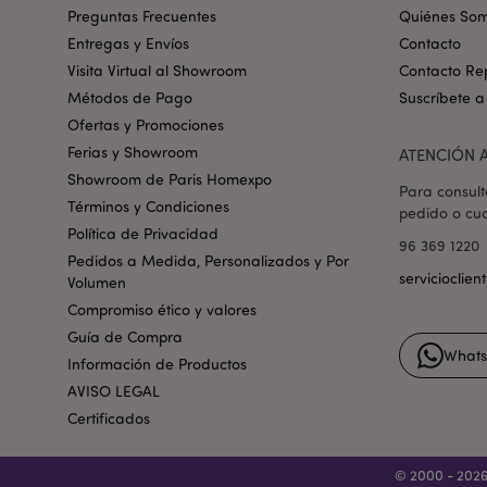
PHPSESSID
Preguntas Frecuentes
Quiénes So
Entregas y Envíos
Contacto
Visita Virtual al Showroom
Contacto Re
Métodos de Pago
Suscríbete a
Ofertas y Promociones
Ferias y Showroom
ATENCIÓN A
X-Magento-Vary
Showroom de Paris Homexpo
Para consult
Términos y Condiciones
pedido o cua
Política de Privacidad
96 369 1220
Pedidos a Medida, Personalizados y Por
mage-messages
servicioclie
Volumen
Compromiso ético y valores
Guía de Compra
What
Información de Productos
recently_viewed_pr
AVISO LEGAL
Certificados
recently_viewed_pr
recently_compared
© 2000 - 2026 