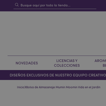
LICENCIAS Y
AROMA
NOVEDADES
COLECCIONES
B
DISEÑOS EXCLUSIVOS DE NUESTRO EQUIPO CREATIV
›
Inicio
Bolsa de Almacenaje Mumin Moomin Vida en el Jardín
Saltar
Saltar
al
al
final
comienzo