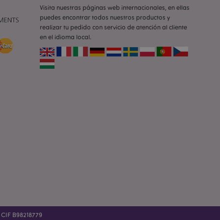
iones basadas en el
Visita nuestras páginas web internacionales, en ellas
ntificador de
puedes encontrar todos nuestros productos y
iliza para mantener
suario.
realizar tu pedido con servicio de atención al cliente
generado al azar,
en el idioma local.
e ser específico del
o es mantener un
para un usuario
la cookie X-
 que se ha cambiado
icitada por un
entes versiones de
s en caché, por
los mensajes de
 que se muestran al
e consentimiento de
 error. El mensaje
pués de mostrarse al
e productos vistos
 la navegación.
e productos vistos
 la navegación.
de productos
. CIF B98218779