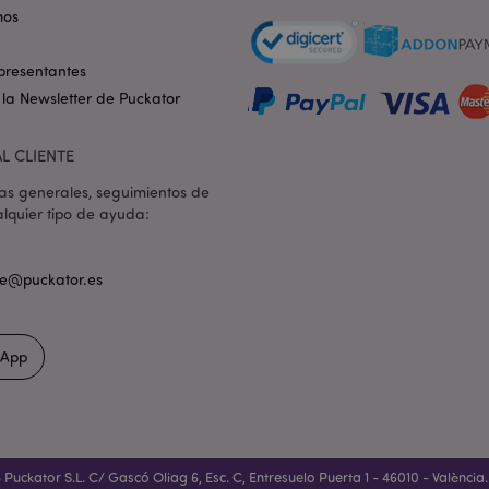
1 día 16
Cookie generada por aplicac
PHP.net
mos
horas
lenguaje PHP. Este es un ide
.www.puckator.es
propósito general que se ut
las variables de sesión del u
presentantes
Normalmente es un número 
la forma en que se usa pued
 la Newsletter de Puckator
sitio, pero un buen ejempl
estado de inicio de sesión 
entre páginas.
L CLIENTE
1 día 16
El sistema Magento 2 utiliza 
Adobe Inc.
horas
Magento-Vary para resaltar
www.puckator.es
as generales, seguimientos de
la versión de una página sol
usuario. Permite tener difer
lquier tipo de ayuda:
la misma página almacenada
ejemplo, Varnish.
1 día 16
Realiza un seguimiento de 
Adobe Inc.
nte@puckator.es
horas
error y otras notificaciones
www.puckator.es
usuario, como el mensaje d
cookies y varios mensajes de
se elimina de la cookie des
comprador.
sApp
oduct
1 día
Almacena ID de productos d
Adobe Inc.
recientemente para facilitar
www.puckator.es
oduct_previous
1 día
Almacena ID de productos d
Adobe Inc.
recientemente para facilitar
www.puckator.es
_product
1 día
Almacena ID de productos 
Puckator S.L. C/ Gascó Oliag 6, Esc. C, Entresuelo Puerta 1 - 46010 - València
Adobe Inc.