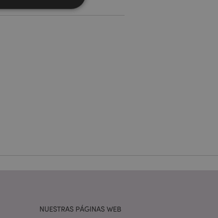
 del usuario y la
.
e una cookie
ando se ejecuta
 análisis de riesgo.
ilitar el
 contenido en el
inas se carguen más
ilitar el
 contenido en el
inas se carguen más
ilitar el
 contenido en el
inas se carguen más
NUESTRAS PÁGINAS WEB