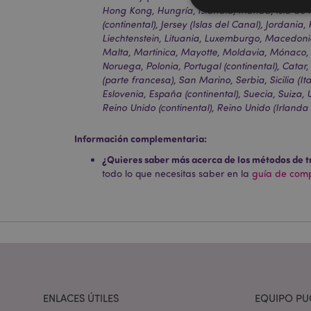
Hong Kong, Hungría, Islandia, Irlanda, Isla de 
(continental), Jersey (Islas del Canal), Jordania,
Liechtenstein, Lituania, Luxemburgo, Macedonia
Malta, Martinica, Mayotte, Moldavia, Mónaco,
Noruega, Polonia, Portugal (continental), Cata
Las cookies estrictam
gestión de la cuenta.
(parte francesa), San Marino, Serbia, Sicilia (It
Eslovenia, España (continental), Suecia, Suiza,
Nombre
Reino Unido (continental), Reino Unido (Irlanda d
_GRECAPTCHA
Información complementaria:
¿Quieres saber más acerca de los métodos de t
mage-cache-storag
todo lo que necesitas saber en la
guía de compr
mage-cache-storage
invalidation
form_key
ENLACES ÚTILES
EQUIPO PU