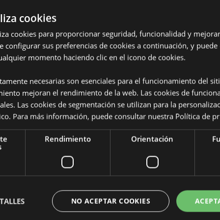
liza cookies
iliza cookies para proporcionar seguridad, funcionalidad y mejorar
e configurar sus preferencias de cookies a continuación, y puede
ualquier momento haciendo clic en el icono de cookies.
Características del Produ
Más
ctamente necesarias son esenciales para el funcionamiento del sit
Dimensiones
Altura 
Información
ín
miento mejoran el rendimiento de la web. Las cookies de funcion
ales. Las cookies de segmentación se utilizan para la personaliza
Código de barras
inta de polipropileno
5055071
ítico. Para más información, puede consultar nuestra
Política de p
enta con licencia completa para
Cantidad de cartón
100
. Si se encuentra fuera de estas
te
Rendimiento
Orientación
Fu
cerlo, el producto será
Peso (kg)
0.227000
s
mación, póngase en contacto con
REBAJADO
No
stria, Azores (Portugal), Baréin,
snia y Herzegovina, Bulgaria,
NUEVO
No
a, Córcega (Francia), Croacia,
nlandia (continental), Francia
TALLES
NO ACEPTAR COOKIES
ACEPT
PROMO
No
raltar, Grecia, Guadalupe,
 de la Ciudad del Vaticano),