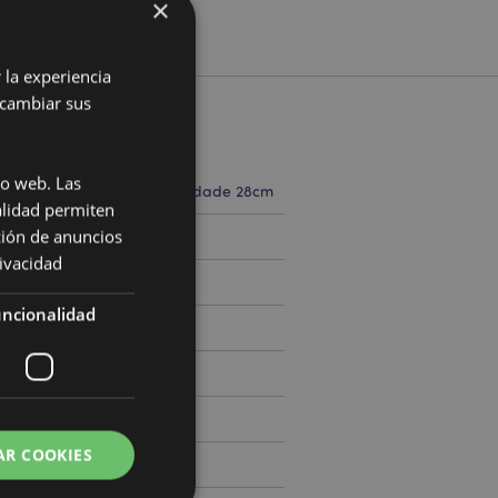
×
 la experiencia
 cambiar sus
cto
io web. Las
48cm Largura 55cm Profundidade 28cm
alidad permiten
ción de anuncios
508561
rivacidad
ncionalidad
AR COOKIES