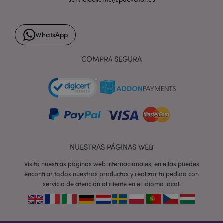
WhatsApp
form_key
1 d
Adobe Inc.
h
.www.puckator.es
COMPRA SEGURA
PHPSESSID
1 d
PHP.net
h
.www.puckator.es
NUESTRAS PÁGINAS WEB
Visita nuestras páginas web internacionales, en ellas puedes
encontrar todos nuestros productos y realizar tu pedido con
servicio de atención al cliente en el idioma local.