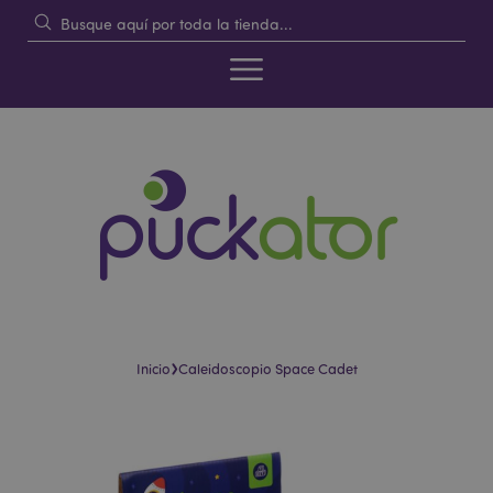
›
Inicio
Caleidoscopio Space Cadet
Saltar
Saltar
al
al
final
comienzo
de
de