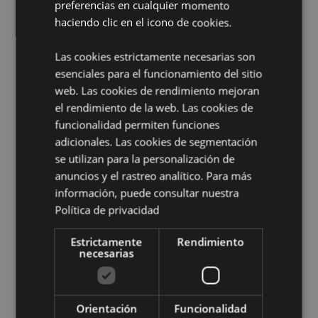
preferencias en cualquier momento
EN71:
Sí
haciendo clic en el icono de cookies.
Información complementaria:
Las cookies estrictamente necesarias son
¿Quieres saber más acerca de los métodos de trabajo
de Puckator?
esenciales para el funcionamiento del sitio
Encuentra todo lo que necesitas saber
en la
guía de compra del cliente.
web. Las cookies de rendimiento mejoran
el rendimiento de la web. Las cookies de
funcionalidad permiten funciones
Características del Producto
adicionales. Las cookies de segmentación
Más
Altura 17-27cm Largura 4.5cm Profundidade
se utilizan para la personalización de
Información
4.5cm
anuncios y el rastreo analítico. Para más
5055071510915
información, puede consultar nuestra
192
Política de privacidad
0.073000
Estrictamente
Rendimiento
No
necesarias
No
No
Space Cadet
Orientación
Funcionalidad