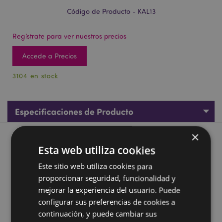
Código de Producto - KAL13
Regístrate para ver nuestros precios
Accede a Precios
3104 en stock
Especificaciones de Producto
×
Descripción de Producto
Esta web utiliza cookies
Este sitio web utiliza cookies para
Caleidoscopio Space Cadet
proporcionar seguridad, funcionalidad y
Material:
Poliestireno, Acrílico, Cartón y Papel
mejorar la experiencia del usuario. Puede
Marcado CE/UKCA:
Sí
configurar sus preferencias de cookies a
No Apto de:
0 - 3 Años
continuación, y puede cambiar sus