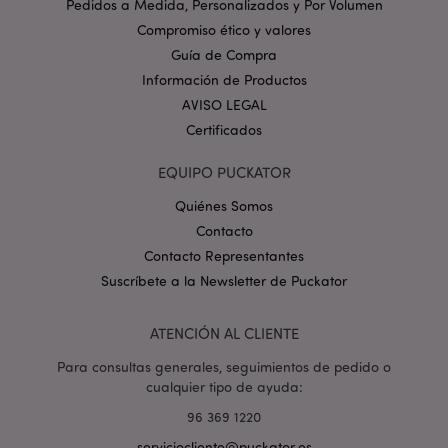
Nombre
Venc
Pedidos a Medida, Personalizados y Por Volumen
Dominio
Compromiso ético y valores
_GRECAPTCHA
6 
Google LLC
.google.com
Guía de Compra
Información de Productos
AVISO LEGAL
Certificados
EQUIPO PUCKATOR
Quiénes Somos
mage-cache-storage
1
Adobe Inc.
www.puckator.es
Contacto
Política de privacidad de
Contacto Representantes
Google.
Suscríbete a la Newsletter de Puckator
ATENCIÓN AL CLIENTE
mage-cache-storage-section-
1
Adobe Inc.
Para consultas generales, seguimientos de pedido o
invalidation
www.puckator.es
cualquier tipo de ayuda:
96 369 1220
serviciocliente@puckator.es