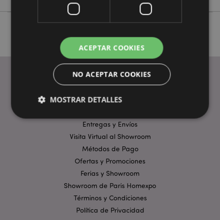
ACEPTAR COOKIES
NO ACEPTAR COOKIES
ENLACES ÚTILES
MOSTRAR DETALLES
Preguntas Frecuentes
Entregas y Envíos
Visita Virtual al Showroom
Estrictamente necesarias
Rendimiento
Métodos de Pago
Orientación
Funcionalidad
Ofertas y Promociones
Las cookies estrictamente necesarias permiten la
Ferias y Showroom
funcionalidad básica del sitio web, como el inicio de
Showroom de Paris Homexpo
sesión del usuario y la gestión de la cuenta. El sitio
web no puede funcionar correctamente sin las
Términos y Condiciones
cookies estrictamente necesarias.
Política de Privacidad
Provider
/