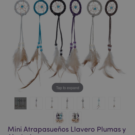
la
la
galería
galería
de
de
imágenes
imágenes
Tap to expand
Mini Atrapasueños Llavero Plumas y