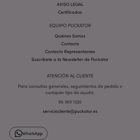
.google.com
AVISO LEGAL
Certificados
EQUIPO PUCKATOR
Quiénes Somos
Contacto
mage-cache-storage
1
Adobe Inc.
Contacto Representantes
www.puckator.es
Suscríbete a la Newsletter de Puckator
Política de privacidad de
Google.
ATENCIÓN AL CLIENTE
Para consultas generales, seguimientos de pedido o
cualquier tipo de ayuda:
mage-cache-storage-section-
1
Adobe Inc.
96 369 1220
invalidation
www.puckator.es
serviciocliente@puckator.es
WhatsApp