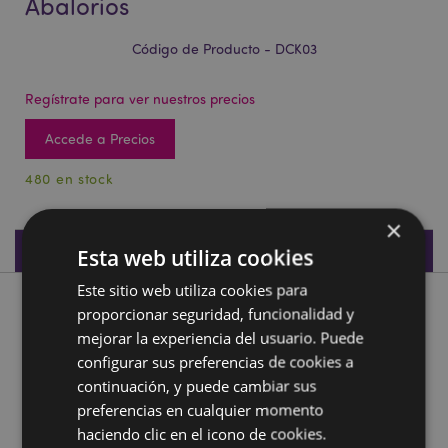
Abalorios
Código de Producto - DCK03
Regístrate para ver nuestros precios
Accede a Precios
480 en stock
×
Especificaciones de Producto
Esta web utiliza cookies
Este sitio web utiliza cookies para
Descripción de Producto
proporcionar seguridad, funcionalidad y
mejorar la experiencia del usuario. Puede
configurar sus preferencias de cookies a
Mini Atrapasueños Llavero Plumas y Abalorios
continuación, y puede cambiar sus
Material:
Tela, Pieles, Abalorios y Metal
preferencias en cualquier momento
haciendo clic en el icono de cookies.
Información complementaria: