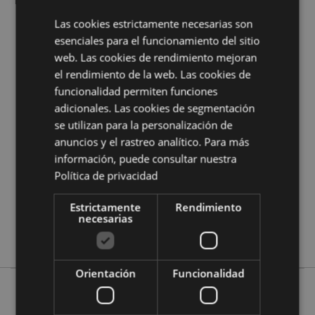
¿Quieres saber más acerca de los métodos de trabajo
Las cookies estrictamente necesarias son
de Puckator?
Encuentra todo lo que necesitas saber
esenciales para el funcionamiento del sitio
en la
guía de compra del cliente.
web. Las cookies de rendimiento mejoran
el rendimiento de la web. Las cookies de
Características del Producto
funcionalidad permiten funciones
Más
adicionales. Las cookies de segmentación
Altura 22cm Ancho 4cm Profundidad 0.5cm
Información
Aro 4cm
se utilizan para la personalización de
5055071778025
anuncios y el rastreo analítico. Para más
información, puede consultar nuestra
192
Política de privacidad
0.018000
No
Estrictamente
Rendimiento
No
necesarias
No
Orientación
Funcionalidad