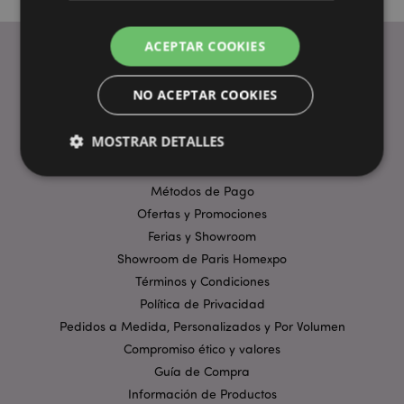
ACEPTAR COOKIES
ENLACES ÚTILES
NO ACEPTAR COOKIES
Preguntas Frecuentes
MOSTRAR DETALLES
Entregas y Envíos
Visita Virtual al Showroom
Métodos de Pago
Ofertas y Promociones
Estrictamente necesarias
Rendimiento
Ferias y Showroom
Orientación
Funcionalidad
Showroom de Paris Homexpo
Las cookies estrictamente necesarias permiten la
Términos y Condiciones
funcionalidad básica del sitio web, como el inicio de
sesión del usuario y la gestión de la cuenta. El sitio
Política de Privacidad
web no puede funcionar correctamente sin las
Pedidos a Medida, Personalizados y Por Volumen
cookies estrictamente necesarias.
Compromiso ético y valores
Provider
/
Nombre
Venc
Guía de Compra
Dominio
Información de Productos
_GRECAPTCHA
6 
Google LLC