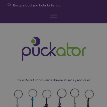
›
Inicio
Mini Atrapasueños Llavero Plumas y Abalorios
Saltar
Saltar
al
al
final
comienzo
de
de