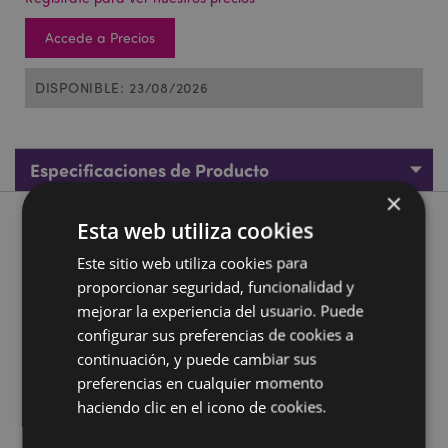
Accede a Precios
DISPONIBLE: 23/08/2026
Especificaciones de Producto
×
Esta web utiliza cookies
Descripción de Producto
Este sitio web utiliza cookies para
Figura Dragón Bebé Elementos con frasco de poción
proporcionar seguridad, funcionalidad y
mágica
mejorar la experiencia del usuario. Puede
Material:
Resina
configurar sus preferencias de cookies a
continuación, y puede cambiar sus
Información complementaria:
preferencias en cualquier momento
¿Quieres saber más acerca de los métodos de trabajo
haciendo clic en el icono de cookies.
de Puckator?
Encuentra todo lo que necesitas saber
en la
guía de compra del cliente.