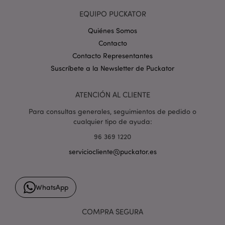
EQUIPO PUCKATOR
Quiénes Somos
Contacto
Contacto Representantes
mage-cache-storage
1
Suscríbete a la Newsletter de Puckator
Adobe Inc.
www.puckator.es
Política de privacidad de
ATENCIÓN AL CLIENTE
Google.
Para consultas generales, seguimientos de pedido o
cualquier tipo de ayuda:
96 369 1220
mage-cache-storage-section-
1
Adobe Inc.
serviciocliente@puckator.es
invalidation
www.puckator.es
WhatsApp
COMPRA SEGURA
form_key
1 d
Adobe Inc.