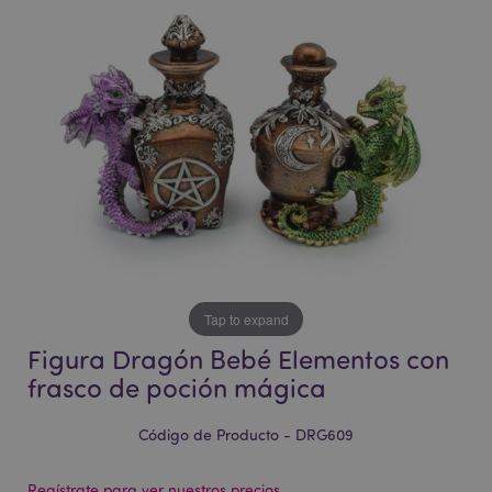
la
la
galería
galería
de
de
imágenes
imágenes
Tap to expand
Figura Dragón Bebé Elementos con
frasco de poción mágica
Código de Producto - DRG609
Regístrate para ver nuestros precios