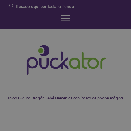
›
Inicio
Figura Dragón Bebé Elementos con frasco de poción mágica
Saltar
Saltar
al
al
final
comienzo
de
de