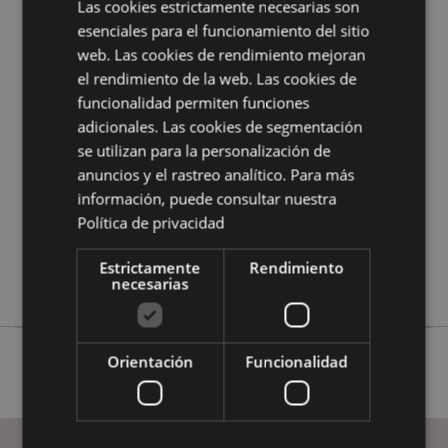
Las cookies estrictamente necesarias son
esenciales para el funcionamiento del sitio
web. Las cookies de rendimiento mejoran
Características del Producto
el rendimiento de la web. Las cookies de
Más
Altura 12cm Largura 9cm Profundidade 6cm
funcionalidad permiten funciones
Información
5056848210670
adicionales. Las cookies de segmentación
36
se utilizan para la personalización de
0.236000
anuncios y el rastreo analítico. Para más
información, puede consultar nuestra
No
Política de privacidad
No
No
Estrictamente
Rendimiento
Elements
necesarias
Orientación
Funcionalidad