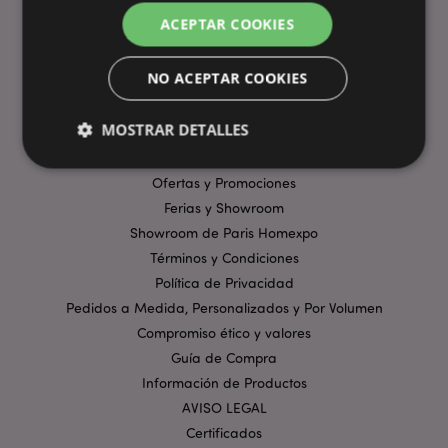
ACEPTAR COOKIES
ENLACES ÚTILES
NO ACEPTAR COOKIES
Preguntas Frecuentes
Entregas y Envíos
MOSTRAR DETALLES
Visita Virtual al Showroom
Métodos de Pago
Ofertas y Promociones
Ferias y Showroom
Estrictamente necesarias
Rendimiento
Showroom de Paris Homexpo
Orientación
Funcionalidad
Términos y Condiciones
Las cookies estrictamente necesarias permiten la
Política de Privacidad
funcionalidad básica del sitio web, como el inicio de
sesión del usuario y la gestión de la cuenta. El sitio
Pedidos a Medida, Personalizados y Por Volumen
web no puede funcionar correctamente sin las
Compromiso ético y valores
cookies estrictamente necesarias.
Guía de Compra
Provider
/
Nombre
Venc
Información de Productos
Dominio
AVISO LEGAL
_GRECAPTCHA
6 
Google LLC
.google.com
Certificados