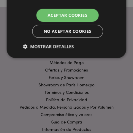
ACEPTAR COOKIES
ENLACES ÚTILES
NO ACEPTAR COOKIES
Preguntas Frecuentes
MOSTRAR DETALLES
Entregas y Envíos
Visita Virtual al Showroom
Métodos de Pago
Ofertas y Promociones
Estrictamente necesarias
Rendimiento
Ferias y Showroom
Orientación
Funcionalidad
Showroom de Paris Homexpo
Las cookies estrictamente necesarias permiten la
Términos y Condiciones
funcionalidad básica del sitio web, como el inicio de
sesión del usuario y la gestión de la cuenta. El sitio
Política de Privacidad
web no puede funcionar correctamente sin las
Pedidos a Medida, Personalizados y Por Volumen
cookies estrictamente necesarias.
Compromiso ético y valores
Provider
/
Nombre
Venc
Guía de Compra
Dominio
Información de Productos
_GRECAPTCHA
6 
Google LLC