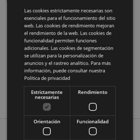
de Puckator?
Encuentra todo lo que necesitas saber
en la
guía de compra del cliente.
Las cookies estrictamente necesarias son
esenciales para el funcionamiento del sitio
web. Las cookies de rendimiento mejoran
Características del Producto
el rendimiento de la web. Las cookies de
Más
Alto con Espada 27cm Ancho 21cm Profundo
funcionalidad permiten funciones
Información
13cm Espada 36cm
adicionales. Las cookies de segmentación
5055071700101
se utilizan para la personalización de
4
anuncios y el rastreo analítico. Para más
información, puede consultar nuestra
1.493000
Política de privacidad
No
No
Estrictamente
Rendimiento
No
necesarias
Leyendas Oscuras
Orientación
Funcionalidad