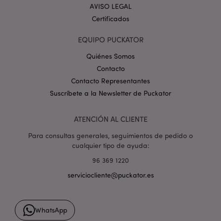
.google.com
AVISO LEGAL
Certificados
EQUIPO PUCKATOR
Quiénes Somos
Contacto
mage-cache-storage
1
Adobe Inc.
Contacto Representantes
www.puckator.es
Suscríbete a la Newsletter de Puckator
Política de privacidad de
Google.
ATENCIÓN AL CLIENTE
Para consultas generales, seguimientos de pedido o
cualquier tipo de ayuda:
mage-cache-storage-section-
1
Adobe Inc.
96 369 1220
invalidation
www.puckator.es
serviciocliente@puckator.es
WhatsApp