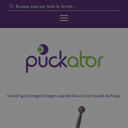
›
Inicio
Figura Dragón Dragón Leyenda Oscura Con Escudo de Fuego
Saltar
Saltar
al
al
final
comienzo
de
de