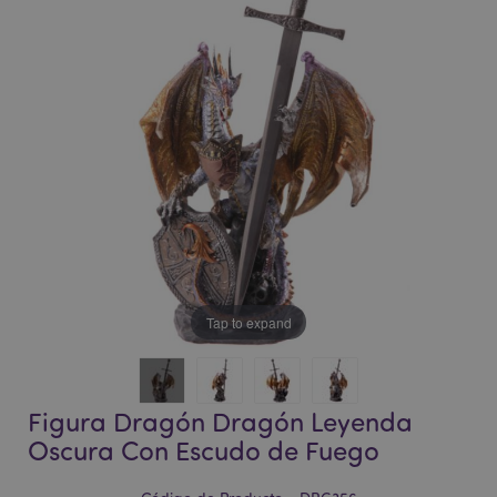
la
la
galería
galería
de
de
imágenes
imágenes
Tap to expand
Figura Dragón Dragón Leyenda
Oscura Con Escudo de Fuego