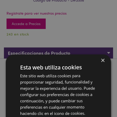
Código de Producto - DRG356
Regístrate para ver nuestros precios
Accede a Precios
243 en stock
Especificaciones de Producto
×
Esta web utiliza cookies
Descripción de Producto
Este sitio web utiliza cookies para
proporcionar seguridad, funcionalidad y
Figura Dragón Dragón Leyenda Oscura Con Escudo de
Fuego
mejorar la experiencia del usuario. Puede
configurar sus preferencias de cookies a
Material:
Resina y Metal
continuación, y puede cambiar sus
Información complementaria:
preferencias en cualquier momento
haciendo clic en el icono de cookies.
¿Quieres saber más acerca de los métodos de trabajo