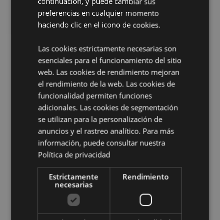
continuación, y puede cambiar sus
Contiene arena:
Sí, este producto contiene arena
preferencias en cualquier momento
limpia y de grano fino. La arena utilizada en este
haciendo clic en el icono de cookies.
producto ha sido sometida a pruebas y no contiene
amianto.
Las cookies estrictamente necesarias son
Información complementaria:
esenciales para el funcionamiento del sitio
web. Las cookies de rendimiento mejoran
¿Quieres saber más acerca de los métodos de trabajo
de Puckator?
Encuentra todo lo que necesitas saber
el rendimiento de la web. Las cookies de
en la
guía de compra del cliente.
funcionalidad permiten funciones
adicionales. Las cookies de segmentación
se utilizan para la personalización de
Características del Producto
anuncios y el rastreo analítico. Para más
Más
Piramide Altura 4cm Base 6 x 6cm Momia
información, puede consultar nuestra
Información
5.5cm Utensilios 6.5cm
Política de privacidad
5055071709555
96
Estrictamente
Rendimiento
necesarias
0.070000
No
No