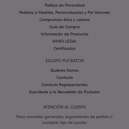
Provider
/
Política de Privacidad
Nombre
Venc
Dominio
Pedidos a Medida, Personalizados y Por Volumen
_GRECAPTCHA
6 
Google LLC
Compromiso ético y valores
.google.com
Guía de Compra
Información de Productos
AVISO LEGAL
Certificados
EQUIPO PUCKATOR
mage-cache-storage
1
Adobe Inc.
www.puckator.es
Quiénes Somos
Política de privacidad de
Contacto
Google.
Contacto Representantes
Suscríbete a la Newsletter de Puckator
ATENCIÓN AL CLIENTE
mage-cache-storage-section-
1
Adobe Inc.
invalidation
www.puckator.es
Para consultas generales, seguimientos de pedido o
cualquier tipo de ayuda: