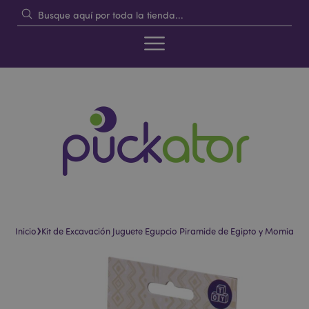
›
Inicio
Kit de Excavación Juguete Egupcio Piramide de Egipto y Momia
Saltar
Saltar
al
al
final
comienzo
de
de