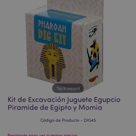
la
la
galería
galería
de
de
imágenes
imágenes
Tap to expand
Kit de Excavación Juguete Egupcio
Piramide de Egipto y Momia
Código de Producto - DIG45
Regístrate para ver nuestros precios