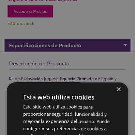
Accede a Precios
480 en stock
Especificaciones de Producto
Descripción de Producto
Kit de Excavación Juguete Egupcio Piramide de Egipto y
Momia
×
Material:
Sío, Arena y Resina
Esta web utiliza cookies
Producto CE:
Sí
Este sitio web utiliza cookies para
No Apto de:
0 - 3 Años
proporcionar seguridad, funcionalidad y
EN71:
mejorar la experiencia del usuario. Puede
Si
configurar sus preferencias de cookies a
Edad recomendada:
8+