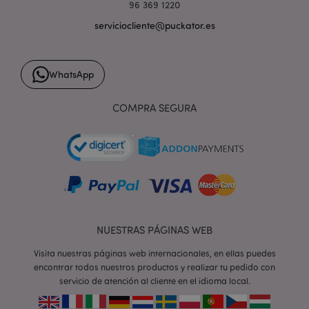
96 369 1220
serviciocliente@puckator.es
form_key
1 d
Adobe Inc.
h
.www.puckator.es
WhatsApp
COMPRA SEGURA
PHPSESSID
1 d
PHP.net
h
.www.puckator.es
NUESTRAS PÁGINAS WEB
Visita nuestras páginas web internacionales, en ellas puedes
encontrar todos nuestros productos y realizar tu pedido con
servicio de atención al cliente en el idioma local.