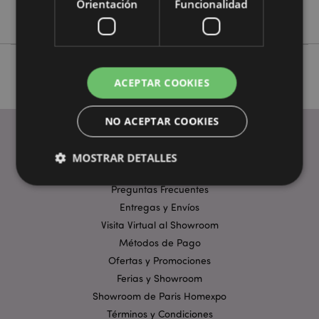
Orientación
Funcionalidad
No
ACEPTAR COOKIES
NO ACEPTAR COOKIES
MOSTRAR DETALLES
ENLACES ÚTILES
Preguntas Frecuentes
Entregas y Envíos
Estrictamente necesarias
Rendimiento
Visita Virtual al Showroom
Orientación
Funcionalidad
Métodos de Pago
Ofertas y Promociones
Las cookies estrictamente necesarias permiten la
funcionalidad básica del sitio web, como el inicio de
Ferias y Showroom
sesión del usuario y la gestión de la cuenta. El sitio
web no puede funcionar correctamente sin las
Showroom de Paris Homexpo
cookies estrictamente necesarias.
Términos y Condiciones