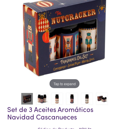
la
la
galería
galería
de
de
imágenes
imágenes
Tap to expand
Set de 3 Aceites Aromáticos
Navidad Cascanueces