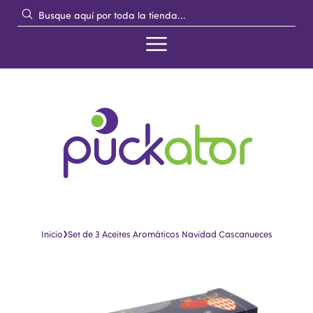
›
Inicio
Set de 3 Aceites Aromáticos Navidad Cascanueces
Saltar
Saltar
al
al
final
comienzo
de
de