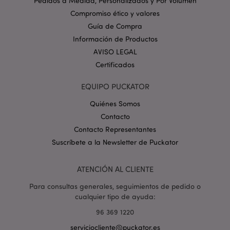
Pedidos a Medida, Personalizados y Por Volumen
Dominio
Compromiso ético y valores
_GRECAPTCHA
6 
Google LLC
Guía de Compra
.google.com
Información de Productos
AVISO LEGAL
Certificados
EQUIPO PUCKATOR
Quiénes Somos
mage-cache-storage
1
Adobe Inc.
www.puckator.es
Contacto
Política de privacidad de
Contacto Representantes
Google.
Suscríbete a la Newsletter de Puckator
ATENCIÓN AL CLIENTE
mage-cache-storage-section-
1
Adobe Inc.
Para consultas generales, seguimientos de pedido o
invalidation
www.puckator.es
cualquier tipo de ayuda:
96 369 1220
serviciocliente@puckator.es