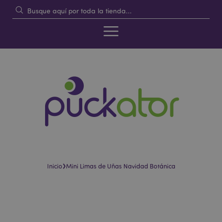
›
Inicio
Mini Limas de Uñas Navidad Botánica
Saltar
Saltar
al
al
final
comienzo
de
de