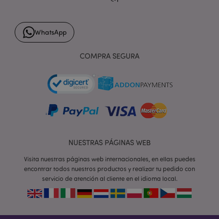
WhatsApp
form_key
1 d
Adobe Inc.
h
.www.puckator.es
COMPRA SEGURA
PHPSESSID
1 d
PHP.net
h
.www.puckator.es
NUESTRAS PÁGINAS WEB
Visita nuestras páginas web internacionales, en ellas puedes
encontrar todos nuestros productos y realizar tu pedido con
servicio de atención al cliente en el idioma local.