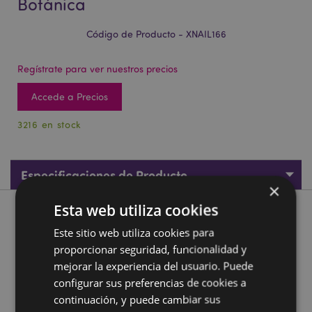
Botánica
Código de Producto - XNAIL166
Regístrate para ver nuestros precios
Accede a Precios
3216 en stock
Especificaciones de Producto
×
Esta web utiliza cookies
Descripción de Producto
Este sitio web utiliza cookies para
proporcionar seguridad, funcionalidad y
Mini Limas de Uñas Navidad Botánica
mejorar la experiencia del usuario. Puede
Material:
Plástico EVA, Polipropileno y Papel
configurar sus preferencias de cookies a
Número de Limas por Librillo:
6 Mini Limas
continuación, y puede cambiar sus