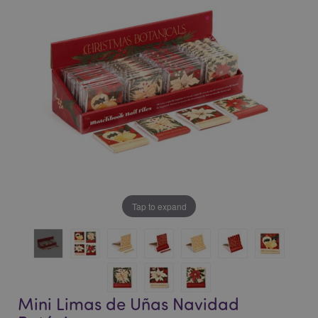
la
la
galería
galería
de
de
imágenes
imágenes
Tap to expand
Mini Limas de Uñas Navidad