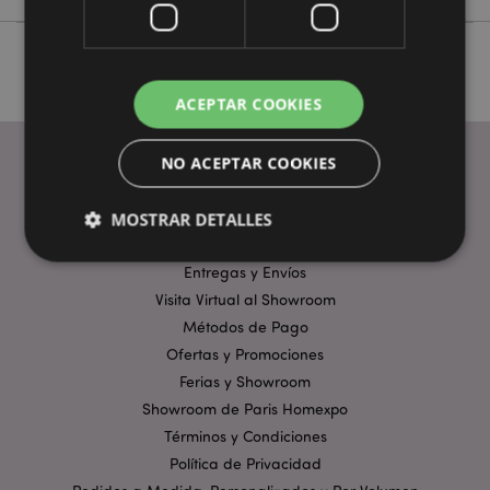
ACEPTAR COOKIES
NO ACEPTAR COOKIES
ENLACES ÚTILES
MOSTRAR DETALLES
Preguntas Frecuentes
Entregas y Envíos
Visita Virtual al Showroom
Estrictamente necesarias
Rendimiento
Métodos de Pago
Orientación
Funcionalidad
Ofertas y Promociones
Las cookies estrictamente necesarias permiten la
Ferias y Showroom
funcionalidad básica del sitio web, como el inicio de
Showroom de Paris Homexpo
sesión del usuario y la gestión de la cuenta. El sitio
web no puede funcionar correctamente sin las
Términos y Condiciones
cookies estrictamente necesarias.
Política de Privacidad
Provider
/
Nombre
Venc