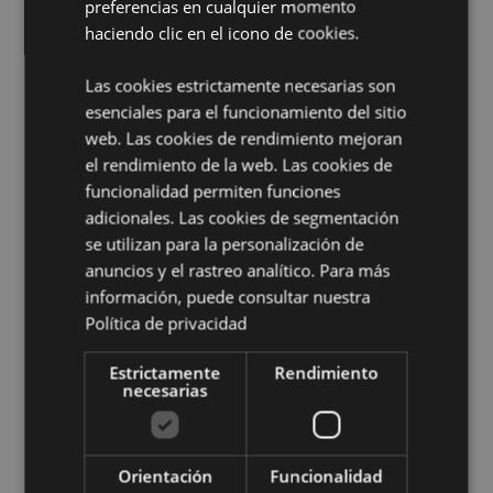
Temporada/Festival/Ocasión:
preferencias en cualquier momento
Navidad
haciendo clic en el icono de cookies.
Información complementaria:
Las cookies estrictamente necesarias son
¿Quieres saber más acerca de los métodos de trabajo
de Puckator?
Encuentra todo lo que necesitas saber
esenciales para el funcionamiento del sitio
en la
guía de compra del cliente.
web. Las cookies de rendimiento mejoran
el rendimiento de la web. Las cookies de
funcionalidad permiten funciones
Características del Producto
adicionales. Las cookies de segmentación
Más
Altura 6cm Largura 5.5cm Profundidade
se utilizan para la personalización de
Información
0.5cm Limas 4x0.5x0.1cm
anuncios y el rastreo analítico. Para más
5055071513367
información, puede consultar nuestra
480
Política de privacidad
0.007000
Estrictamente
Rendimiento
No
necesarias
No
No
Flores Navideñas
Orientación
Funcionalidad