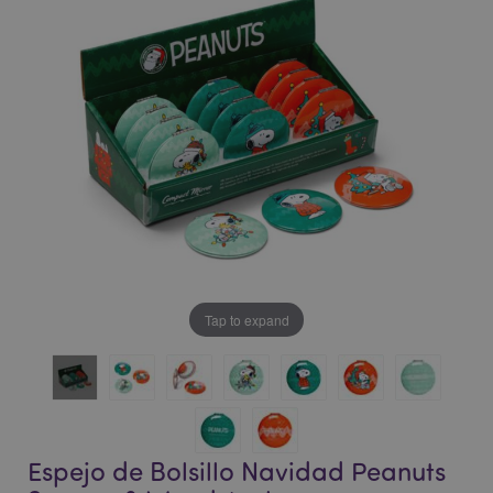
la
la
galería
galería
de
de
imágenes
imágenes
Tap to expand
Espejo de Bolsillo Navidad Peanuts