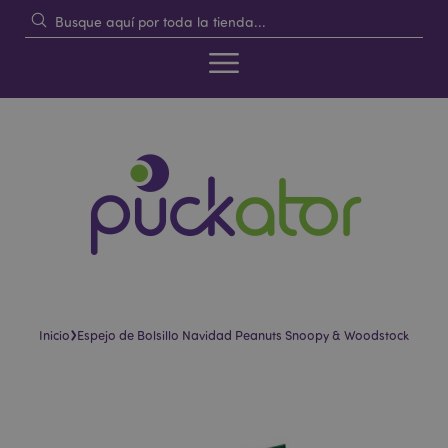
›
Inicio
Espejo de Bolsillo Navidad Peanuts Snoopy & Woodstock
Saltar
Saltar
al
al
final
comienzo
de
de