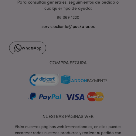
Para consultas generales, seguimientos de pedido o
cualquier tipo de ayuda:
PHPSESSID
1 d
PHP.net
96 369 1220
h
.www.puckator.es
serviciocliente@puckator.es
WhatsApp
COMPRA SEGURA
NUESTRAS PÁGINAS WEB
Visita nuestras páginas web internacionales, en ellas puedes
encontrar todos nuestros productos y realizar tu pedido con