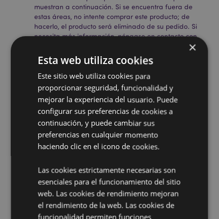
muestran a continuación. Si se encuentra fuera de
estas áreas, no intente comprar este producto; de
hacerlo, el producto será eliminado de su pedido. Si
necesita más información, póngase en contacto con
×
nuestro equipo de atención al cliente.
Territorios con licencia:
Islas Åland, Albania, Armenia,
Esta web utiliza cookies
Austria, Azerbaiyán, Azores (Portugal), Islas Baleares
(España), Bélgica, Bermudas, Bosnia y Herzegovina,
Este sitio web utiliza cookies para
Bulgaria, Islas Canarias (España), Ceuta y Melilla,
proporcionar seguridad, funcionalidad y
Córcega (Francia), Croacia, Chipre, República Checa,
mejorar la experiencia del usuario. Puede
Dinamarca, Estonia, Finlandia (continental), Francia
configurar sus preferencias de cookies a
(continental), Guayana Francesa, Georgia, Alemania,
continuación, y puede cambiar sus
Gibraltar, Grecia, Guadalupe, Guernsey (Islas del
Canal), Santa Sede (Estado de la Ciudad del
preferencias en cualquier momento
Vaticano), Hungría, Islandia, Irlanda, Isla de Man
haciendo clic en el icono de cookies.
(Reino Unido), Italia (continental), Jersey (Islas del
Canal), Kazajistán, Kirguistán, Letonia, Liechtenstein,
Las cookies estrictamente necesarias son
Lituania, Luxemburgo, Macedonia del Norte, Madeira
esenciales para el funcionamiento del sitio
(Portugal), Malta, Martinica, Mayotte, Moldavia,
Mónaco, Montenegro, Países Bajos, Noruega, Polonia,
web. Las cookies de rendimiento mejoran
Portugal (continental), Reunión, Rumanía, San Martín
el rendimiento de la web. Las cookies de
(parte francesa), San Marino, Serbia, Sicilia (Italia),
funcionalidad permiten funciones