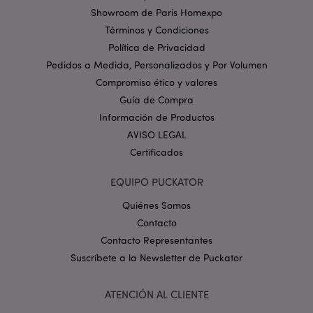
Showroom de Paris Homexpo
mage-cache-storage
1
Adobe Inc.
Términos y Condiciones
www.puckator.es
Política de privacidad de
Política de Privacidad
Google.
Pedidos a Medida, Personalizados y Por Volumen
Compromiso ético y valores
Guía de Compra
Información de Productos
mage-cache-storage-section-
1
Adobe Inc.
AVISO LEGAL
invalidation
www.puckator.es
Certificados
EQUIPO PUCKATOR
Quiénes Somos
Contacto
form_key
1 d
Adobe Inc.
Contacto Representantes
h
.www.puckator.es
Suscríbete a la Newsletter de Puckator
ATENCIÓN AL CLIENTE