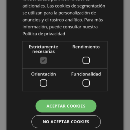
Eslovaquia, Eslovenia, España (continental), Suecia,
adicionales. Las cookies de segmentación
Suiza, Tayikistán, Turquía, Ucrania, Reino Unido
se utilizan para la personalización de
(continental), Reino Unido (Irlanda del Norte, Tierras
Altas e Islas), Uzbekistán
anuncios y el rastreo analítico. Para más
información, puede consultar nuestra
Temporada/Festival/Ocasión:
Navidad
Política de privacidad
Información complementaria:
Estrictamente
Rendimiento
¿Quieres saber más acerca de los métodos de trabajo
necesarias
de Puckator?
Encuentra todo lo que necesitas saber
en la
guía de compra del cliente.
Orientación
Funcionalidad
Características del Producto
Más
Altura 6.5cm Largura 6.5cm Profundidade
Información
1cm
5056848209131
ACEPTAR COOKIES
240
0.053000
NO ACEPTAR COOKIES
No