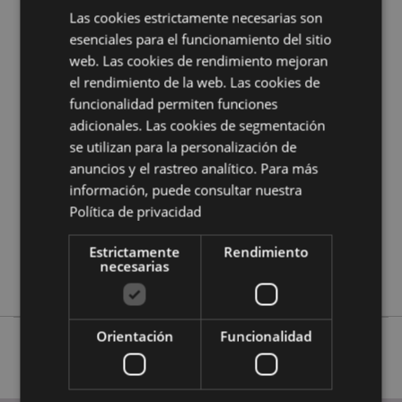
de Puckator?
Encuentra todo lo que necesitas saber
Las cookies estrictamente necesarias son
en la
guía de compra del cliente.
esenciales para el funcionamiento del sitio
web. Las cookies de rendimiento mejoran
el rendimiento de la web. Las cookies de
Características del Producto
funcionalidad permiten funciones
Más
Altura 6-9cm Ancho 6-8cm Profundidad
adicionales. Las cookies de segmentación
Información
2.5cm
se utilizan para la personalización de
5055071750373
anuncios y el rastreo analítico. Para más
192
información, puede consultar nuestra
0.050000
Política de privacidad
No
Estrictamente
Rendimiento
No
necesarias
No
Orientación
Funcionalidad