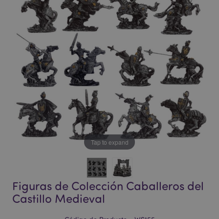
la
la
galería
galería
de
de
imágenes
imágenes
Tap to expand
Figuras de Colección Caballeros del
Castillo Medieval