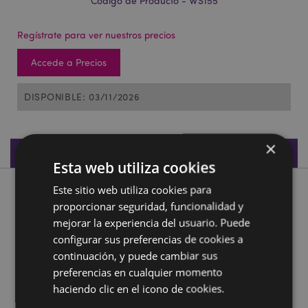
Código de Producto - WS155
Regístrate para ver nuestros precios
Accede a Precios
DISPONIBLE: 03/11/2026
×
Especificaciones de Producto
Esta web utiliza cookies
Este sitio web utiliza cookies para
Descripción de Producto
proporcionar seguridad, funcionalidad y
mejorar la experiencia del usuario. Puede
Figuras de Colección Caballeros del Castillo Medieval
configurar sus preferencias de cookies a
Material:
Resina
continuación, y puede cambiar sus
preferencias en cualquier momento
Información complementaria:
haciendo clic en el icono de cookies.
¿Quieres saber más acerca de los métodos de trabajo