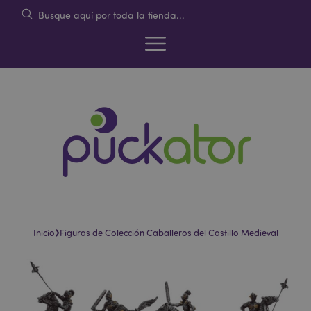
›
Inicio
Figuras de Colección Caballeros del Castillo Medieval
Saltar
Saltar
al
al
final
comienzo
de
de