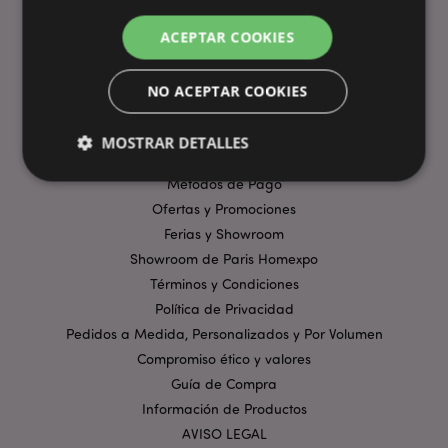
ACEPTAR COOKIES
ENLACES ÚTILES
NO ACEPTAR COOKIES
Preguntas Frecuentes
Entregas y Envíos
MOSTRAR DETALLES
Visita Virtual al Showroom
Métodos de Pago
Ofertas y Promociones
Estrictamente necesarias
Rendimiento
Ferias y Showroom
Orientación
Funcionalidad
Showroom de Paris Homexpo
Términos y Condiciones
Las cookies estrictamente necesarias permiten la
funcionalidad básica del sitio web, como el inicio de
Política de Privacidad
sesión del usuario y la gestión de la cuenta. El sitio
Pedidos a Medida, Personalizados y Por Volumen
web no puede funcionar correctamente sin las
cookies estrictamente necesarias.
Compromiso ético y valores
Provider
/
Guía de Compra
Nombre
Venc
Dominio
Información de Productos
_GRECAPTCHA
6 
Google LLC
AVISO LEGAL
.google.com