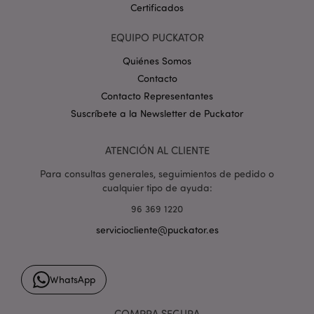
Certificados
EQUIPO PUCKATOR
Quiénes Somos
Contacto
Contacto Representantes
mage-cache-storage
1
Adobe Inc.
Suscríbete a la Newsletter de Puckator
www.puckator.es
Política de privacidad de
Google.
ATENCIÓN AL CLIENTE
Para consultas generales, seguimientos de pedido o
cualquier tipo de ayuda:
96 369 1220
mage-cache-storage-section-
1
Adobe Inc.
invalidation
www.puckator.es
serviciocliente@puckator.es
WhatsApp
COMPRA SEGURA