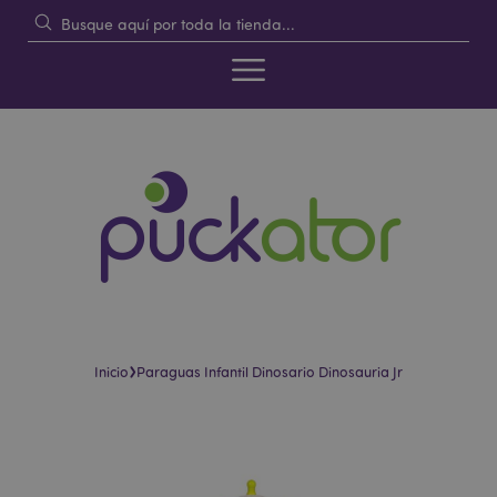
›
Inicio
Paraguas Infantil Dinosario Dinosauria Jr
Saltar
Saltar
al
al
final
comienzo
de
de