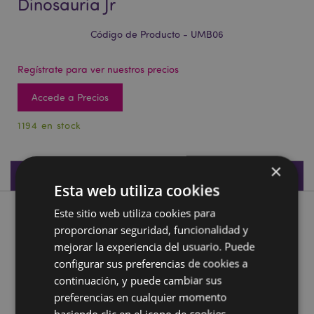
Dinosauria Jr
Código de Producto - UMB06
Regístrate para ver nuestros precios
Accede a Precios
1194 en stock
×
Especificaciones de Producto
Esta web utiliza cookies
Este sitio web utiliza cookies para
Descripción de Producto
proporcionar seguridad, funcionalidad y
mejorar la experiencia del usuario. Puede
Paraguas Infantil Dinosario Dinosauria Jr
configurar sus preferencias de cookies a
Material:
Poliéster, Plástico, Metal
continuación, y puede cambiar sus
preferencias en cualquier momento
Información complementaria:
haciendo clic en el icono de cookies.