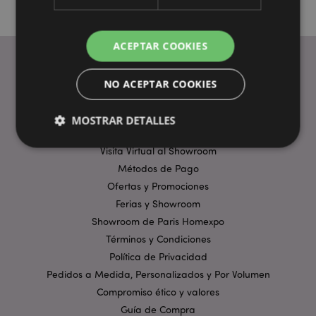
ACEPTAR COOKIES
NO ACEPTAR COOKIES
ENLACES ÚTILES
Preguntas Frecuentes
MOSTRAR DETALLES
Entregas y Envíos
Visita Virtual al Showroom
Métodos de Pago
Estrictamente necesarias
Rendimiento
Ofertas y Promociones
Orientación
Funcionalidad
Ferias y Showroom
Showroom de Paris Homexpo
Las cookies estrictamente necesarias permiten la
funcionalidad básica del sitio web, como el inicio de
Términos y Condiciones
sesión del usuario y la gestión de la cuenta. El sitio
web no puede funcionar correctamente sin las
Política de Privacidad
cookies estrictamente necesarias.
Pedidos a Medida, Personalizados y Por Volumen
Provider
/
Compromiso ético y valores
Nombre
Venc
Dominio
Guía de Compra