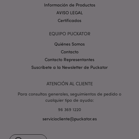
_GRECAPTCHA
6 
Google LLC
Información de Productos
.google.com
AVISO LEGAL
Certificados
EQUIPO PUCKATOR
Quiénes Somos
Contacto
mage-cache-storage
1
Adobe Inc.
www.puckator.es
Contacto Representantes
Política de privacidad de
Suscríbete a la Newsletter de Puckator
Google.
ATENCIÓN AL CLIENTE
Para consultas generales, seguimientos de pedido o
cualquier tipo de ayuda:
mage-cache-storage-section-
1
Adobe Inc.
invalidation
www.puckator.es
96 369 1220
serviciocliente@puckator.es