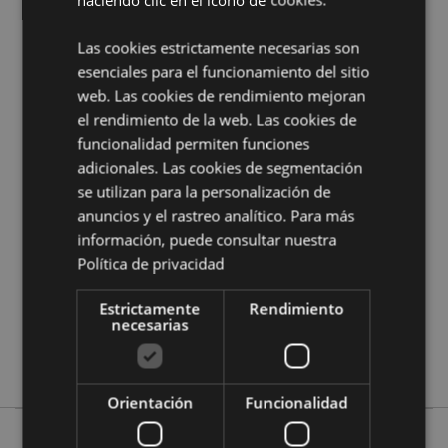
¿Quieres saber más acerca de los métodos de trabajo
de Puckator?
Encuentra todo lo que necesitas saber
Las cookies estrictamente necesarias son
en la
guía de compra del cliente.
esenciales para el funcionamiento del sitio
web. Las cookies de rendimiento mejoran
el rendimiento de la web. Las cookies de
Características del Producto
funcionalidad permiten funciones
Más
Altura 55cm Largura 70cm Profundidade
adicionales. Las cookies de segmentación
Información
70cm
se utilizan para la personalización de
5055071512131
anuncios y el rastreo analítico. Para más
24
información, puede consultar nuestra
0.197000
Política de privacidad
No
Estrictamente
Rendimiento
No
necesarias
No
Dinosauria
Orientación
Funcionalidad