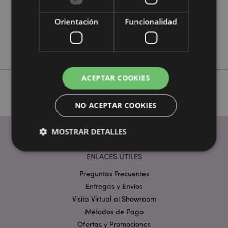
0.164000
No
Orientación
Funcionalidad
No
No
ACEPTAR COOKIES
NO ACEPTAR COOKIES
MOSTRAR DETALLES
ENLACES ÚTILES
Estrictamente necesarias
Rendimiento
Preguntas Frecuentes
Entregas y Envíos
Orientación
Funcionalidad
Visita Virtual al Showroom
Las cookies estrictamente necesarias permiten la
Métodos de Pago
funcionalidad básica del sitio web, como el inicio de
sesión del usuario y la gestión de la cuenta. El sitio
Ofertas y Promociones