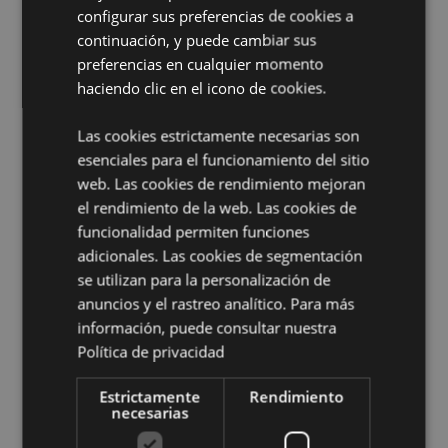
No Apto de:
0 - 3 Años
configurar sus preferencias de cookies a
EN71:
Sí
continuación, y puede cambiar sus
preferencias en cualquier momento
Información complementaria:
haciendo clic en el icono de cookies.
¿Quieres saber más acerca de los métodos de trabajo
de Puckator?
Encuentra todo lo que necesitas saber
Las cookies estrictamente necesarias son
en la
guía de compra del cliente.
esenciales para el funcionamiento del sitio
web. Las cookies de rendimiento mejoran
el rendimiento de la web. Las cookies de
funcionalidad permiten funciones
adicionales. Las cookies de segmentación
se utilizan para la personalización de
anuncios y el rastreo analítico. Para más
Características del Producto
información, puede consultar nuestra
Política de privacidad
Más
Altura 5.5cm Ancho 15.5cm Profundidad
Información
21.5cm
Estrictamente
Rendimiento
5055071507502
necesarias
120