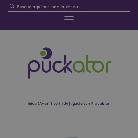
›
Inicio
Avión Stealth de Juguete con Propulsión
Saltar
Saltar
al
al
final
comienzo
de
de