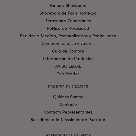
web no puede funcionar correctamente sin las
Ferias y Showroom
cookies estrictamente necesarias.
Showroom de Paris Homexpo
Provider
/
Nombre
Venc
Dominio
Términos y Condiciones
Política de Privacidad
_GRECAPTCHA
6 
Google LLC
.google.com
Pedidos a Medida, Personalizados y Por Volumen
Compromiso ético y valores
Guía de Compra
Información de Productos
AVISO LEGAL
Certificados
mage-cache-storage
1
Adobe Inc.
www.puckator.es
EQUIPO PUCKATOR
Política de privacidad de
Quiénes Somos
Google.
Contacto
Contacto Representantes
Suscríbete a la Newsletter de Puckator
mage-cache-storage-section-
1
Adobe Inc.
invalidation
www.puckator.es
ATENCIÓN AL CLIENTE