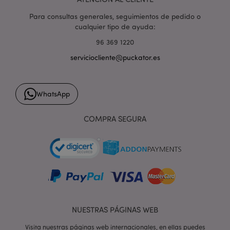
Para consultas generales, seguimientos de pedido o
cualquier tipo de ayuda:
96 369 1220
serviciocliente@puckator.es
form_key
1 d
Adobe Inc.
h
.www.puckator.es
WhatsApp
COMPRA SEGURA
PHPSESSID
1 d
PHP.net
h
.www.puckator.es
NUESTRAS PÁGINAS WEB
Visita nuestras páginas web internacionales, en ellas puedes