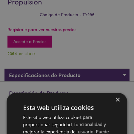
Propulsión
Código de Producto - TY995
Regístrate para ver nuestros precios
Accede a Precios
2364 en stock
Especificaciones de Producto
Descripción de Producto
×
Esta web utiliza cookies
Avión Stealth de Juguete con Propulsión
Este sitio web utiliza cookies para
Material:
Plástico (ABS)
proporcionar seguridad, funcionalidad y
Marcado CE/UKCA:
Sí
mejorar la experiencia del usuario. Puede