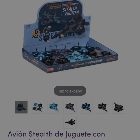
la
la
galería
galería
de
de
imágenes
imágenes
Tap to expand
Avión Stealth de Juguete con