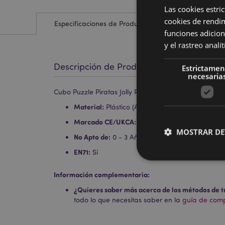
Las cookies estri
cookies de rendi
Especificaciones de Producto
funciones adicion
y el rastreo anal
Descripción de Producto
Estrictamen
necesaria
Cubo Puzzle Piratas Jolly Rogers
Material:
Plástico (ABS)
Marcado CE/UKCA:
Sí
MOSTRAR DE
No Apto de:
0 - 3 Años
EN71:
Sí
Información complementaria:
¿Quieres saber más acerca de los métodos de t
Las cookies estrictam
todo lo que necesitas saber en la
guía de compr
gestión de la cuenta.