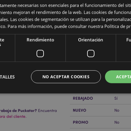
ctamente necesarias son esenciales para el funcionamiento del sit
miento mejoran el rendimiento de la web. Las cookies de funcion
ales. Las cookies de segmentación se utilizan para la personaliza
ítico. Para más información, puede consultar nuestra
Política de p
Características del Produ
te
Rendimiento
Orientación
Fu
s
Más
Dimensiones
Altura 5
Información
Código de barras
5055071
Cantidad de cartón
144
TALLES
NO ACEPTAR COOKIES
ACEPT
Peso (kg)
0.100000
REBAJADO
Sí
Estrictamente necesarias
Rendimiento
Orientación
Funcionalidad
NUEVO
rabajo de Puckator?
No
Encuentra
ente necesarias permiten la funcionalidad básica del sitio web, como el inicio de sesión
a del cliente.
 El sitio web no puede funcionar correctamente sin las cookies estrictamente necesarias
PROMO
No
Provider
/