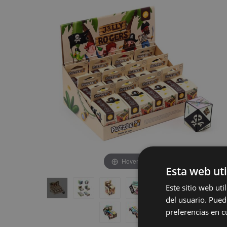
de
de
la
la
galería
galería
de
de
imágenes
imágenes
Hover to zoom
Esta web uti
Este sitio web ut
del usuario. Pued
preferencias en c