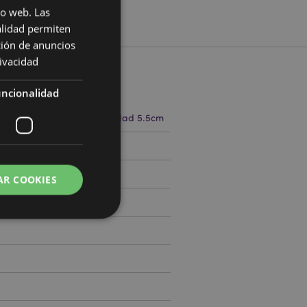
io web. Las
alidad permiten
ción de anuncios
rivacidad
cto
ncionalidad
.5cm Ancho 5.5cm Profundidad 5.5cm
505225
AR COOKIES
 del usuario y la
.