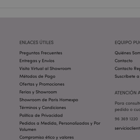
Nombre
_GRECAPTCHA
mage-cache-storag
ENLACES ÚTILES
EQUIPO PU
mage-cache-storage
Preguntas Frecuentes
Quiénes So
invalidation
Entregas y Envíos
Contacto
Visita Virtual al Showroom
Contacto Re
form_key
Métodos de Pago
Suscríbete a
Ofertas y Promociones
Ferias y Showroom
ATENCIÓN A
PHPSESSID
Showroom de Paris Homexpo
Para consult
Términos y Condiciones
pedido o cua
Política de Privacidad
96 369 1220
Pedidos a Medida, Personalizados y Por
servicioclie
Volumen
Compromiso ético y valores