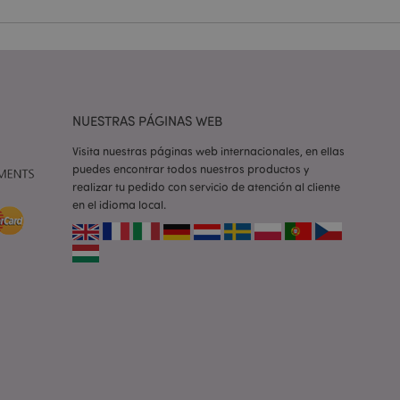
e una cookie
ando se ejecuta
 análisis de riesgo.
ilitar el
 contenido en el
inas se carguen más
NUESTRAS PÁGINAS WEB
ilitar el
Visita nuestras páginas web internacionales, en ellas
 contenido en el
puedes encontrar todos nuestros productos y
inas se carguen más
realizar tu pedido con servicio de atención al cliente
en el idioma local.
ilitar el
 contenido en el
inas se carguen más
iones basadas en el
ntificador de
iliza para mantener
suario.
generado al azar,
e ser específico del
o es mantener un
para un usuario