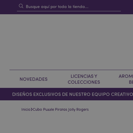
LICENCIAS Y
AROMA
NOVEDADES
COLECCIONES
B
DISEÑOS EXCLUSIVOS DE NUESTRO EQUIPO CREATIV
›
Inicio
Cubo Puzzle Piratas Jolly Rogers
Saltar
Saltar
al
al
final
comienzo