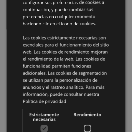
configurar sus preferencias de cookies a
EN71:
Sí
continuación, y puede cambiar sus
Apto Para NIños de:
preferencias en cualquier momento
0+
haciendo clic en el icono de cookies.
Información sobre la Licencia:
Este producto cuenta
con licencia completa y puede venderse en todo el
mundo.
Las cookies estrictamente necesarias son
esenciales para el funcionamiento del sitio
Información complementaria:
web. Las cookies de rendimiento mejoran
¿Quieres saber más acerca de los métodos de trabajo
el rendimiento de la web. Las cookies de
de Puckator?
Encuentra todo lo que necesitas saber
funcionalidad permiten funciones
en la
guía de compra del cliente.
adicionales. Las cookies de segmentación
se utilizan para la personalización de
anuncios y el rastreo analítico. Para más
Características del Producto
información, puede consultar nuestra
Más
Altura 7cm Largura 8cm Profundidade 6.5cm
Política de privacidad
Información
5055071797309
Estrictamente
48
Rendimiento
necesarias
0.165000
No