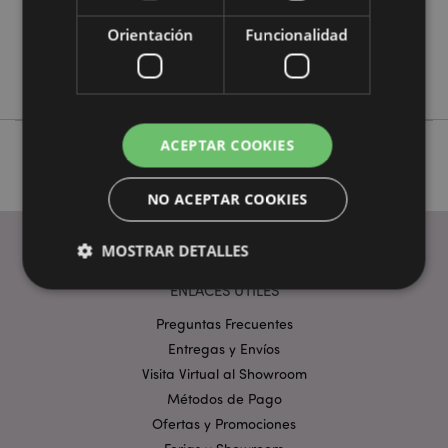
No
Orientación
Funcionalidad
No
Foodiemals
ACEPTAR COOKIES
NO ACEPTAR COOKIES
MOSTRAR DETALLES
ENLACES ÚTILES
Preguntas Frecuentes
Estrictamente necesarias
Rendimiento
Entregas y Envíos
Orientación
Funcionalidad
Visita Virtual al Showroom
Las cookies estrictamente necesarias permiten la
Métodos de Pago
funcionalidad básica del sitio web, como el inicio de
Ofertas y Promociones
sesión del usuario y la gestión de la cuenta. El sitio
web no puede funcionar correctamente sin las