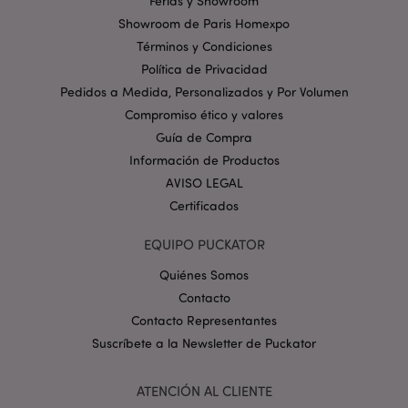
Ferias y Showroom
cookies estrictamente necesarias.
Showroom de Paris Homexpo
Provider
/
Nombre
Venc
Términos y Condiciones
Dominio
Política de Privacidad
_GRECAPTCHA
6 
Google LLC
Pedidos a Medida, Personalizados y Por Volumen
.google.com
Compromiso ético y valores
Guía de Compra
Información de Productos
AVISO LEGAL
Certificados
mage-cache-storage
1
Adobe Inc.
EQUIPO PUCKATOR
www.puckator.es
Política de privacidad de
Quiénes Somos
Google.
Contacto
Contacto Representantes
Suscríbete a la Newsletter de Puckator
mage-cache-storage-section-
1
Adobe Inc.
invalidation
www.puckator.es
ATENCIÓN AL CLIENTE