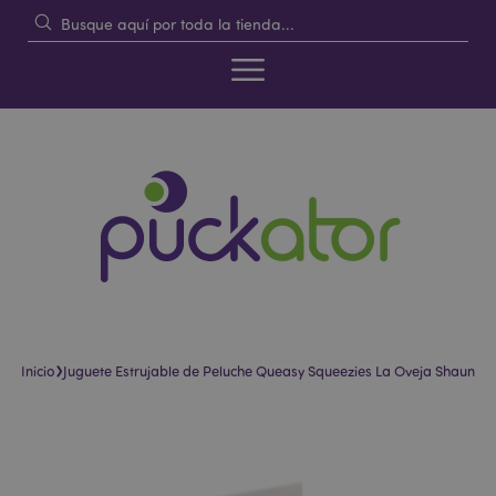
›
Inicio
Juguete Estrujable de Peluche Queasy Squeezies La Oveja Shaun
Saltar
Saltar
al
al
final
comienzo
de
de