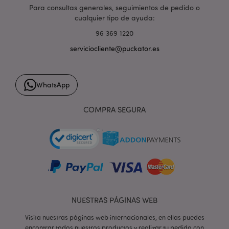
Para consultas generales, seguimientos de pedido o
cualquier tipo de ayuda:
96 369 1220
serviciocliente@puckator.es
form_key
1 d
Adobe Inc.
h
.www.puckator.es
WhatsApp
COMPRA SEGURA
PHPSESSID
1 d
PHP.net
h
.www.puckator.es
NUESTRAS PÁGINAS WEB
Visita nuestras páginas web internacionales, en ellas puedes
encontrar todos nuestros productos y realizar tu pedido con