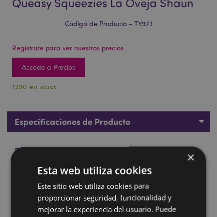
Queasy Squeezies La Oveja Shaun
Código de Producto - TY973
Regístrate para ver nuestros precios
Accede a Precios
1200 en stock
Especificaciones de Producto
Descripción de Producto
×
Esta web utiliza cookies
Juguete Estrujable de Peluche Queasy Squeezies La Oveja
Shaun
Este sitio web utiliza cookies para
proporcionar seguridad, funcionalidad y
Material:
Perlas de Poliéster y Poliacrilato
mejorar la experiencia del usuario. Puede
Marcado CE/UKCA:
Sí