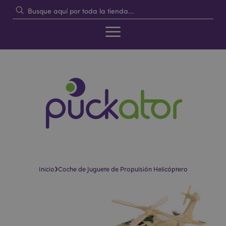
›
Inicio
Coche de Juguete de Propulsión Helicóptero
Saltar
Saltar
al
al
final
comienzo
de
de