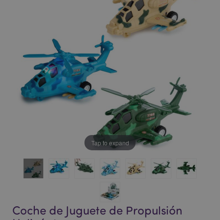
la
la
galería
galería
de
de
imágenes
imágenes
Tap to expand
Coche de Juguete de Propulsión