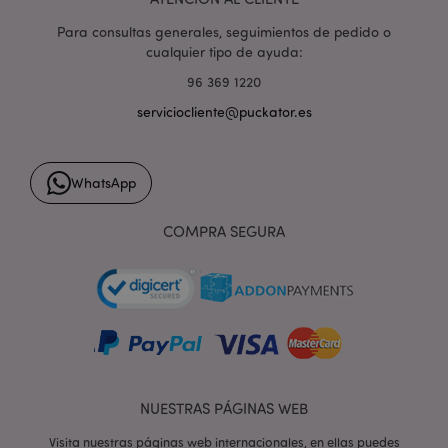
Para consultas generales, seguimientos de pedido o
cualquier tipo de ayuda:
96 369 1220
serviciocliente@puckator.es
form_key
1 d
Adobe Inc.
h
.www.puckator.es
WhatsApp
COMPRA SEGURA
PHPSESSID
1 d
PHP.net
h
.www.puckator.es
NUESTRAS PÁGINAS WEB
Visita nuestras páginas web internacionales, en ellas puedes