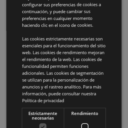
No Apto de:
0 - 3 Años
configurar sus preferencias de cookies a
EN71:
Si
continuación, y puede cambiar sus
preferencias en cualquier momento
Información complementaria:
haciendo clic en el icono de cookies.
¿Quieres saber más acerca de los métodos de trabajo
de Puckator?
Encuentra todo lo que necesitas saber
Las cookies estrictamente necesarias son
en la
guía de compra del cliente.
esenciales para el funcionamiento del sitio
web. Las cookies de rendimiento mejoran
el rendimiento de la web. Las cookies de
funcionalidad permiten funciones
adicionales. Las cookies de segmentación
se utilizan para la personalización de
anuncios y el rastreo analítico. Para más
Características del Producto
información, puede consultar nuestra
Política de privacidad
Más
Altura 8cm Ancho 12.5cm Profundidad
Información
19.5cm
Estrictamente
Rendimiento
5055071773068
necesarias
96