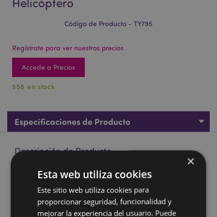
Helicóptero
Código de Producto - TY795
Regístrate para ver nuestros precios
Accede a Precios
558 en stock
Especificaciones de Producto
Descripción de Producto
×
Esta web utiliza cookies
Coche de Juguete de Propulsión Helicóptero
Este sitio web utiliza cookies para
Material:
Plástico (ABS), Metal
proporcionar seguridad, funcionalidad y
Marcado CE:
Si
mejorar la experiencia del usuario. Puede