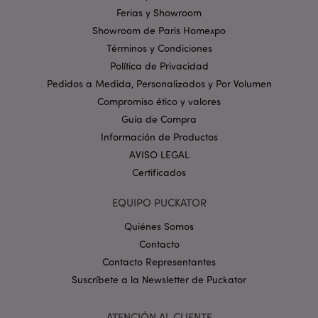
web no puede funcionar correctamente sin las
Ferias y Showroom
cookies estrictamente necesarias.
Showroom de Paris Homexpo
Provider
/
Nombre
Venc
Dominio
Términos y Condiciones
Política de Privacidad
_GRECAPTCHA
6 
Google LLC
.google.com
Pedidos a Medida, Personalizados y Por Volumen
Compromiso ético y valores
Guía de Compra
Información de Productos
AVISO LEGAL
Certificados
mage-cache-storage
1
Adobe Inc.
www.puckator.es
EQUIPO PUCKATOR
Política de privacidad de
Quiénes Somos
Google.
Contacto
Contacto Representantes
Suscríbete a la Newsletter de Puckator
mage-cache-storage-section-
1
Adobe Inc.
invalidation
www.puckator.es
ATENCIÓN AL CLIENTE