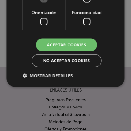
0.172000
No
Orientación
Funcionalidad
No
No
ACEPTAR COOKIES
NO ACEPTAR COOKIES
MOSTRAR DETALLES
ENLACES ÚTILES
Estrictamente necesarias
Rendimiento
Preguntas Frecuentes
Entregas y Envíos
Orientación
Funcionalidad
Visita Virtual al Showroom
Las cookies estrictamente necesarias permiten la
Métodos de Pago
funcionalidad básica del sitio web, como el inicio de
sesión del usuario y la gestión de la cuenta. El sitio
Ofertas y Promociones