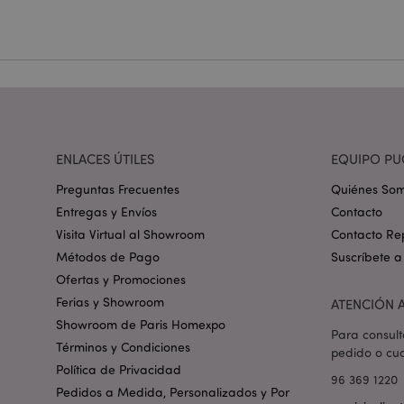
Nombre
_GRECAPTCHA
mage-cache-storag
ENLACES ÚTILES
EQUIPO PU
mage-cache-storage
invalidation
Preguntas Frecuentes
Quiénes So
Entregas y Envíos
Contacto
Visita Virtual al Showroom
Contacto Re
form_key
Métodos de Pago
Suscríbete a
Ofertas y Promociones
PHPSESSID
Ferias y Showroom
ATENCIÓN A
Showroom de Paris Homexpo
Para consult
Términos y Condiciones
pedido o cua
Política de Privacidad
96 369 1220
Pedidos a Medida, Personalizados y Por