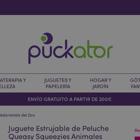
TERAPIA Y
JUGUETES Y
HOGAR Y
GÓT
ELLEZA
PAPELERÍA
JARDÍN
FAN
O
ENVÍO GRATUITO A PARTIR DE 200€
s Adoramals del Zoo
Juguete Estrujable de Peluche
Re
Queasy Squeezies Animales