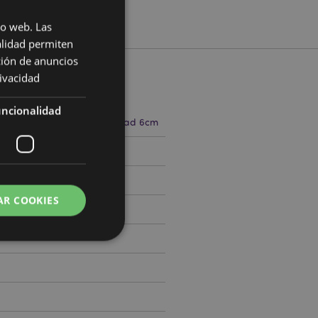
io web. Las
alidad permiten
ción de anuncios
rivacidad
cto
ncionalidad
.5cm Ancho 7.5cm Profundidad 6cm
760563
AR COOKIES
 del usuario y la
.