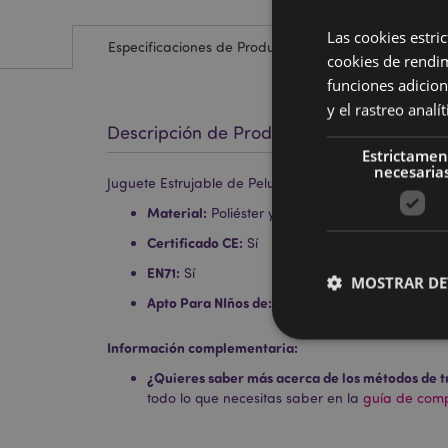
Las cookies estri
Especificaciones de Producto
cookies de rendi
funciones adicion
y el rastreo anal
Descripción de Producto
Estrictamen
necesaria
Juguete Estrujable de Peluche Queasy Squeezies An
Material:
Poliéster y Perlas de Poliacrilato
Certificado CE:
Sí
EN71:
Sí
MOSTRAR DE
Apto Para NIños de:
0+
Información complementaria:
¿Quieres saber más acerca de los métodos de t
todo lo que necesitas saber en la
guía de compr
Las cookies estrictam
gestión de la cuenta.