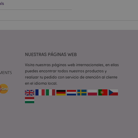
ls
e una cookie
ando se ejecuta
 análisis de riesgo.
ilitar el
 contenido en el
inas se carguen más
NUESTRAS PÁGINAS WEB
ilitar el
 contenido en el
Visita nuestras páginas web internacionales, en ellas
inas se carguen más
puedes encontrar todos nuestros productos y
realizar tu pedido con servicio de atención al cliente
ilitar el
en el idioma local.
 contenido en el
inas se carguen más
iones basadas en el
ntificador de
iliza para mantener
suario.
generado al azar,
e ser específico del
o es mantener un
para un usuario