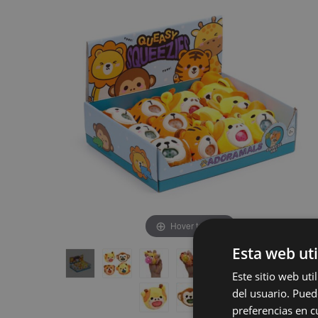
de
de
la
la
galería
galería
de
de
imágenes
imágenes
Hover to zoom
Esta web uti
Este sitio web ut
del usuario. Pued
preferencias en c