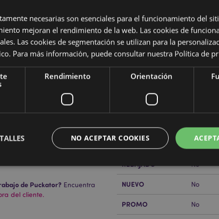
ctamente necesarias son esenciales para el funcionamiento del sit
miento mejoran el rendimiento de la web. Las cookies de funcion
ales. Las cookies de segmentación se utilizan para la personaliza
ítico. Para más información, puede consultar nuestra
Política de p
Características del Produ
te
Rendimiento
Orientación
Fu
Más
s
Dimensiones
Altura 7
Información
imales Adoramals del Zoo
Código de barras
5055071
Cantidad de cartón
48
TALLES
NO ACEPTAR COOKIES
ACEPT
Peso (kg)
0.165000
REBAJADO
No
NUEVO
rabajo de Puckator?
No
Encuentra
Estrictamente necesarias
Rendimiento
Orientación
Funcionalidad
a del cliente.
PROMO
No
ente necesarias permiten la funcionalidad básica del sitio web, como el inicio de sesión
 El sitio web no puede funcionar correctamente sin las cookies estrictamente necesarias