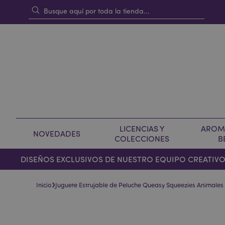
LICENCIAS Y
AROMA
NOVEDADES
COLECCIONES
B
DISEÑOS EXCLUSIVOS DE NUESTRO EQUIPO CREATIV
›
Inicio
Juguete Estrujable de Peluche Queasy Squeezies Animale
Saltar
Saltar
al
al
final
comienzo