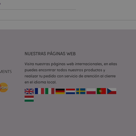
o
e una cookie
ando se ejecuta
 análisis de riesgo.
ilitar el
 contenido en el
inas se carguen más
NUESTRAS PÁGINAS WEB
ilitar el
 contenido en el
Visita nuestras páginas web internacionales, en ellas
inas se carguen más
puedes encontrar todos nuestros productos y
realizar tu pedido con servicio de atención al cliente
ilitar el
en el idioma local.
 contenido en el
inas se carguen más
iones basadas en el
ntificador de
iliza para mantener
suario.
generado al azar,
e ser específico del
o es mantener un
para un usuario