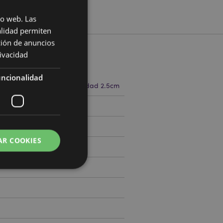
io web. Las
alidad permiten
ción de anuncios
rivacidad
cto
ncionalidad
-7cm Ancho 5.5cm Profundidad 2.5cm
508820
AR COOKIES
 del usuario y la
.