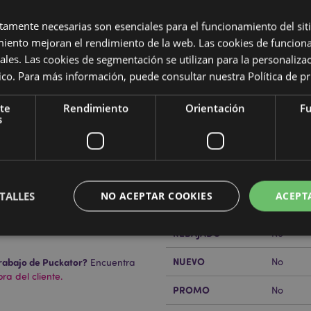
ctamente necesarias son esenciales para el funcionamiento del sit
miento mejoran el rendimiento de la web. Las cookies de funcion
ales. Las cookies de segmentación se utilizan para la personaliza
ítico. Para más información, puede consultar nuestra
Política de p
Características del Produ
te
Rendimiento
Orientación
Fu
Más
s
Dimensiones
Altura 6
Información
Código de barras
5055071
Cantidad de cartón
144
TALLES
NO ACEPTAR COOKIES
ACEPT
Peso (kg)
0.108000
REBAJADO
No
NUEVO
rabajo de Puckator?
No
Encuentra
Estrictamente necesarias
Rendimiento
Orientación
Funcionalidad
a del cliente.
PROMO
No
ente necesarias permiten la funcionalidad básica del sitio web, como el inicio de sesión
 El sitio web no puede funcionar correctamente sin las cookies estrictamente necesarias