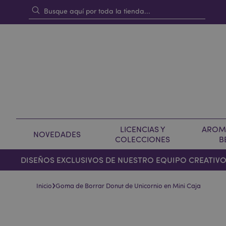
LICENCIAS Y
AROMA
NOVEDADES
COLECCIONES
B
DISEÑOS EXCLUSIVOS DE NUESTRO EQUIPO CREATIV
›
Inicio
Goma de Borrar Donut de Unicornio en Mini Caja
Saltar
Saltar
al
al
final
comienzo