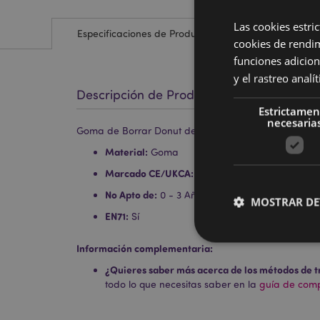
Las cookies estri
Especificaciones de Producto
cookies de rendi
funciones adicion
y el rastreo anal
Descripción de Producto
Estrictamen
necesaria
Goma de Borrar Donut de Unicornio en Mini Caja
Material:
Goma
Marcado CE/UKCA:
Sí
No Apto de:
0 - 3 Años
MOSTRAR DE
EN71:
Sí
Información complementaria:
¿Quieres saber más acerca de los métodos de t
todo lo que necesitas saber en la
guía de compr
Las cookies estrictam
gestión de la cuenta.