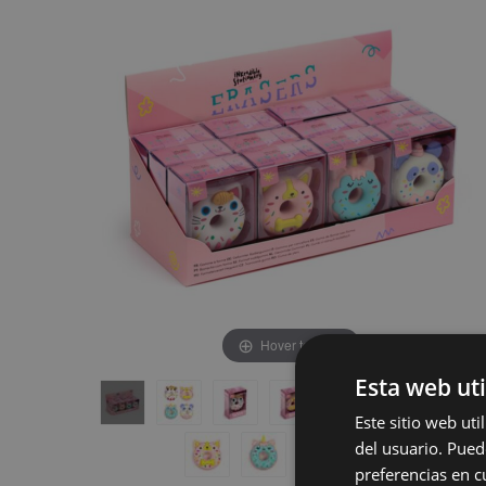
de
de
la
la
galería
galería
de
de
imágenes
imágenes
Hover to zoom
Esta web uti
Este sitio web ut
del usuario. Pued
preferencias en c