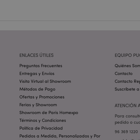
Nombre
_GRECAPTCHA
mage-cache-storag
ENLACES ÚTILES
EQUIPO PU
mage-cache-storage
invalidation
Preguntas Frecuentes
Quiénes So
Entregas y Envíos
Contacto
Visita Virtual al Showroom
Contacto Re
form_key
Métodos de Pago
Suscríbete a
Ofertas y Promociones
PHPSESSID
Ferias y Showroom
ATENCIÓN A
Showroom de Paris Homexpo
Para consult
Términos y Condiciones
pedido o cua
Política de Privacidad
96 369 1220
Pedidos a Medida, Personalizados y Por