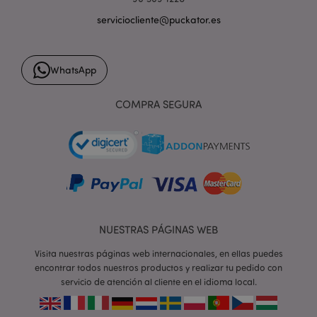
serviciocliente@puckator.es
form_key
1 d
Adobe Inc.
h
WhatsApp
.www.puckator.es
COMPRA SEGURA
PHPSESSID
1 d
PHP.net
h
.www.puckator.es
NUESTRAS PÁGINAS WEB
Visita nuestras páginas web internacionales, en ellas puedes
encontrar todos nuestros productos y realizar tu pedido con
servicio de atención al cliente en el idioma local.