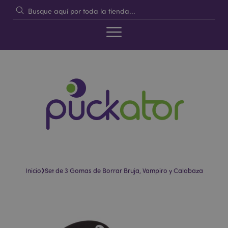
›
Inicio
Set de 3 Gomas de Borrar Bruja, Vampiro y Calabaza
Saltar
Saltar
al
al
final
comienzo
de
de