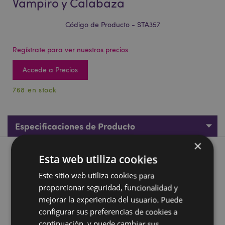
Vampiro y Calabaza
Código de Producto - STA357
Regístrate para ver nuestros precios
Accede a Precios
768 en stock
Especificaciones de Producto
×
Descripción de Producto
Esta web utiliza cookies
Este sitio web utiliza cookies para
Set de 3 Gomas de Borrar Bruja, Vampiro y Calabaza
proporcionar seguridad, funcionalidad y
Material:
Goma
mejorar la experiencia del usuario. Puede
configurar sus preferencias de cookies a
Unidades en el Set:
3
continuación, y puede cambiar sus