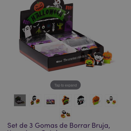
la
la
galería
galería
de
de
imágenes
imágenes
Tap to expand
Set de 3 Gomas de Borrar Bruja,