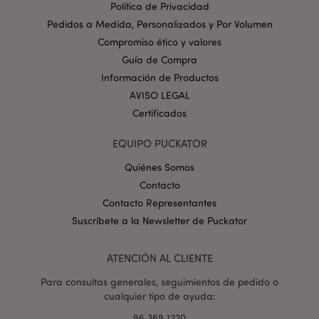
Provider
/
Política de Privacidad
Nombre
Venc
Dominio
Pedidos a Medida, Personalizados y Por Volumen
_GRECAPTCHA
6 
Google LLC
Compromiso ético y valores
.google.com
Guía de Compra
Información de Productos
AVISO LEGAL
Certificados
EQUIPO PUCKATOR
mage-cache-storage
1
Adobe Inc.
Quiénes Somos
www.puckator.es
Contacto
Política de privacidad de
Google.
Contacto Representantes
Suscríbete a la Newsletter de Puckator
ATENCIÓN AL CLIENTE
mage-cache-storage-section-
1
Adobe Inc.
invalidation
www.puckator.es
Para consultas generales, seguimientos de pedido o
cualquier tipo de ayuda:
96 369 1220