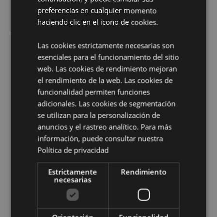
Marcado CE/UKCA:
Sí
preferencias en cualquier momento
No Apto de:
0 - 3 Años
haciendo clic en el icono de cookies.
EN71:
Sí
Las cookies estrictamente necesarias son
Información complementaria:
esenciales para el funcionamiento del sitio
¿Quieres saber más acerca de los métodos de trabajo
web. Las cookies de rendimiento mejoran
de Puckator?
Encuentra todo lo que necesitas saber
el rendimiento de la web. Las cookies de
en la
guía de compra del cliente.
funcionalidad permiten funciones
adicionales. Las cookies de segmentación
se utilizan para la personalización de
Características del Producto
anuncios y el rastreo analítico. Para más
Más
Altura 3.5cm Largura 2.5cm Profundidade
información, puede consultar nuestra
Información
0.5cm
Política de privacidad
5055071796340
288
Estrictamente
Rendimiento
necesarias
0.041000
No
No