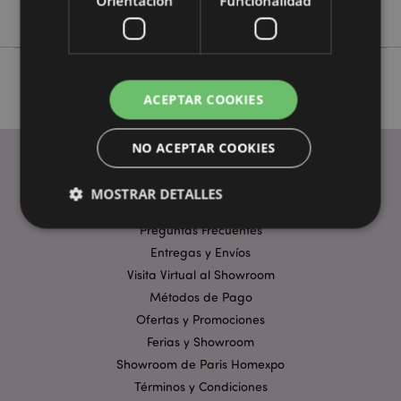
Orientación
Funcionalidad
No
ACEPTAR COOKIES
NO ACEPTAR COOKIES
MOSTRAR DETALLES
ENLACES ÚTILES
Preguntas Frecuentes
Entregas y Envíos
Estrictamente necesarias
Rendimiento
Visita Virtual al Showroom
Orientación
Funcionalidad
Métodos de Pago
Ofertas y Promociones
Las cookies estrictamente necesarias permiten la
funcionalidad básica del sitio web, como el inicio de
Ferias y Showroom
sesión del usuario y la gestión de la cuenta. El sitio
Showroom de Paris Homexpo
web no puede funcionar correctamente sin las
cookies estrictamente necesarias.
Términos y Condiciones