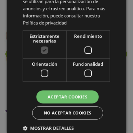
se utilizan para la personalización de
Más de esta colección
anuncios y el rastreo analítico. Para más
información, puede consultar nuestra
Política de privacidad
Estrictamente
Rendimiento
necesarias
Orientación
Funcionalidad
ACEPTAR COOKIES
Pelota de Juguete Estrujable Bola Blandita Deportes 6.5cm
Mu
NO ACEPTAR COOKIES
MOSTRAR DETALLES
BALL05