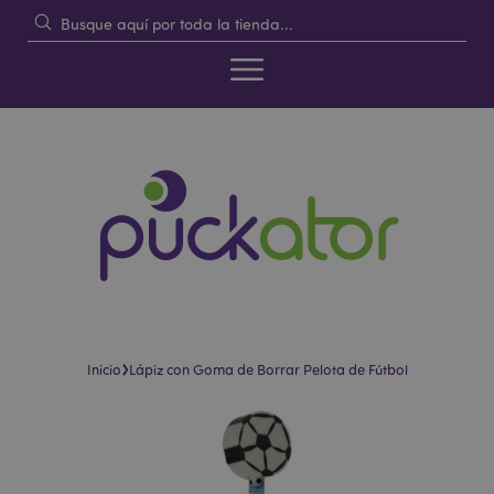
›
Inicio
Lápiz con Goma de Borrar Pelota de Fútbol
Saltar
Saltar
al
al
final
comienzo
de
de