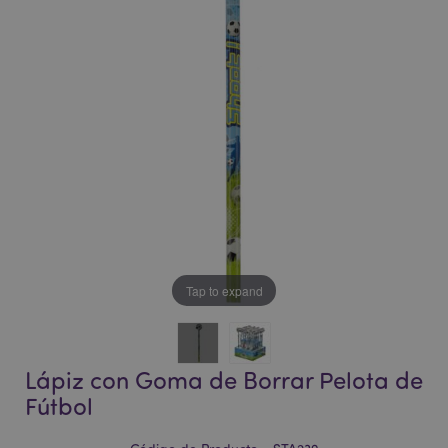
la
la
galería
galería
de
de
imágenes
imágenes
Tap to expand
Lápiz con Goma de Borrar Pelota de
Fútbol