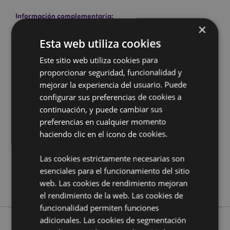
Información complementaria:
×
¿Quieres saber más acerca de los métodos de trabajo
Esta web utiliza cookies
de Puckator?
Encuentra todo lo que necesitas saber
en la
guía de compra del cliente.
Este sitio web utiliza cookies para
proporcionar seguridad, funcionalidad y
Características del Producto
mejorar la experiencia del usuario. Puede
configurar sus preferencias de cookies a
Más
Altura 19cm Ancho 3cm Profundidad 1cm
continuación, y puede cambiar sus
Información
5055071757112
preferencias en cualquier momento
384
haciendo clic en el icono de cookies.
0.033000
No
Las cookies estrictamente necesarias son
No
esenciales para el funcionamiento del sitio
web. Las cookies de rendimiento mejoran
No
el rendimiento de la web. Las cookies de
funcionalidad permiten funciones
adicionales. Las cookies de segmentación