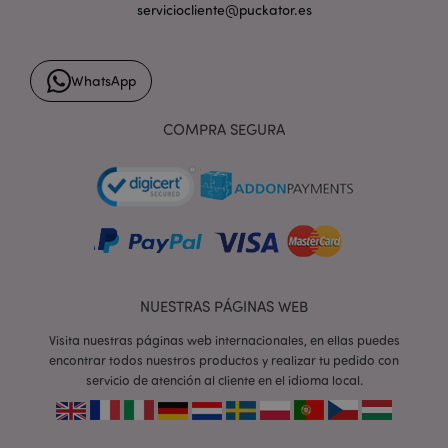
PHPSESSID
1 d
PHP.net
serviciocliente@puckator.es
h
.www.puckator.es
WhatsApp
COMPRA SEGURA
NUESTRAS PÁGINAS WEB
Visita nuestras páginas web internacionales, en ellas puedes
encontrar todos nuestros productos y realizar tu pedido con
servicio de atención al cliente en el idioma local.
X-Magento-Vary
1 d
Adobe Inc.
h
www.puckator.es