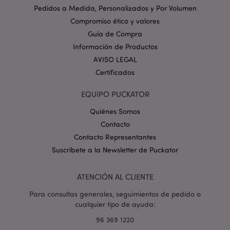
www.puckator.es
Pedidos a Medida, Personalizados y Por Volumen
Política de privacidad de
Compromiso ético y valores
Google.
Guía de Compra
Información de Productos
AVISO LEGAL
Certificados
mage-cache-storage-section-
1
Adobe Inc.
invalidation
www.puckator.es
EQUIPO PUCKATOR
Quiénes Somos
Contacto
Contacto Representantes
Suscríbete a la Newsletter de Puckator
form_key
1 d
Adobe Inc.
h
.www.puckator.es
ATENCIÓN AL CLIENTE
Para consultas generales, seguimientos de pedido o
cualquier tipo de ayuda:
96 369 1220