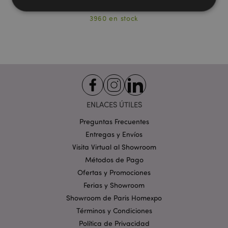
3960 en stock
Estrictamente necesarias
Rendimiento
Orientación
Funcionalidad
Las cookies estrictamente necesarias permiten la
funcionalidad básica del sitio web, como el inicio de
sesión del usuario y la gestión de la cuenta. El sitio
web no puede funcionar correctamente sin las
cookies estrictamente necesarias.
ENLACES ÚTILES
Provider
/
Nombre
Venc
Preguntas Frecuentes
Dominio
Entregas y Envíos
_GRECAPTCHA
6 
Google LLC
.google.com
Visita Virtual al Showroom
Métodos de Pago
Ofertas y Promociones
Ferias y Showroom
Showroom de Paris Homexpo
Términos y Condiciones
mage-cache-storage
1
Adobe Inc.
Política de Privacidad