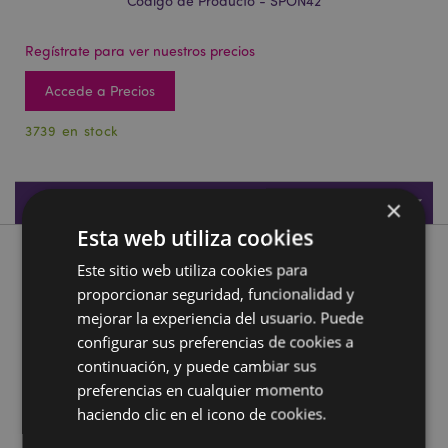
Código de Producto - SPON42
Regístrate para ver nuestros precios
Accede a Precios
3739 en stock
Especificaciones de Producto
×
Esta web utiliza cookies
Descripción de Producto
Este sitio web utiliza cookies para
proporcionar seguridad, funcionalidad y
Esponja de Maquillaje El Hamster Pip Adoramals
mejorar la experiencia del usuario. Puede
configurar sus preferencias de cookies a
Material:
Poliuretano
continuación, y puede cambiar sus
Información complementaria:
preferencias en cualquier momento
haciendo clic en el icono de cookies.
¿Quieres saber más acerca de los métodos de trabajo
de Puckator?
Encuentra todo lo que necesitas saber