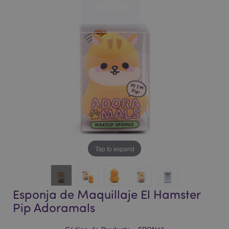
la
la
galería
galería
de
de
imágenes
imágenes
Tap to expand
Esponja de Maquillaje El Hamster
Pip Adoramals