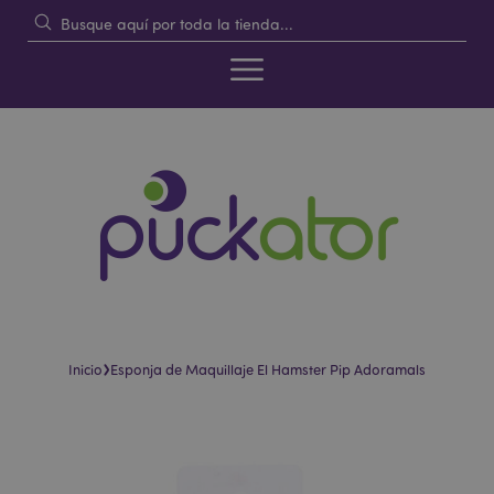
›
Inicio
Esponja de Maquillaje El Hamster Pip Adoramals
Saltar
Saltar
al
al
final
comienzo
de
de