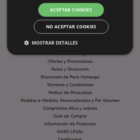
ACEPTAR COOKIES
ENLACES ÚTILES
NO ACEPTAR COOKIES
Preguntas Frecuentes
Entregas y Envíos
MOSTRAR DETALLES
Visita Virtual al Showroom
Métodos de Pago
Ofertas y Promociones
Estrictamente necesarias
Rendimiento
Ferias y Showroom
Orientación
Funcionalidad
Showroom de Paris Homexpo
Términos y Condiciones
Las cookies estrictamente necesarias permiten la
Política de Privacidad
funcionalidad básica del sitio web, como el inicio de
sesión del usuario y la gestión de la cuenta. El sitio
Pedidos a Medida, Personalizados y Por Volumen
web no puede funcionar correctamente sin las
cookies estrictamente necesarias.
Compromiso ético y valores
Guía de Compra
Provider
/
Nombre
Venc
Dominio
Información de Productos
_GRECAPTCHA
AVISO LEGAL
6 
Google LLC
.google.com
Certificados