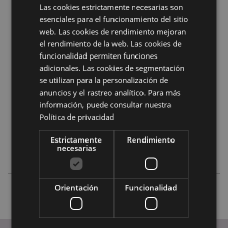
en la
guía de compra del cliente.
Las cookies estrictamente necesarias son
esenciales para el funcionamiento del sitio
web. Las cookies de rendimiento mejoran
Características del Producto
el rendimiento de la web. Las cookies de
Más
Altura 6cm Ancho 4cm Profundidad 4cm
funcionalidad permiten funciones
Información
adicionales. Las cookies de segmentación
5055071512001
se utilizan para la personalización de
144
anuncios y el rastreo analítico. Para más
0.018000
información, puede consultar nuestra
No
Política de privacidad
No
No
Estrictamente
Rendimiento
necesarias
Adoramals
Orientación
Funcionalidad