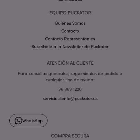
EQUIPO PUCKATOR
Quiénes Somos
Contacto
Contacto Representantes
mage-cache-storage
1
Adobe Inc.
Suscríbete a la Newsletter de Puckator
www.puckator.es
Política de privacidad de
Google.
ATENCIÓN AL CLIENTE
Para consultas generales, seguimientos de pedido o
cualquier tipo de ayuda:
96 369 1220
mage-cache-storage-section-
1
Adobe Inc.
invalidation
www.puckator.es
serviciocliente@puckator.es
WhatsApp
COMPRA SEGURA