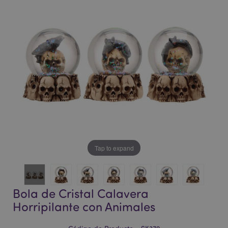
la
la
galería
galería
de
de
imágenes
imágenes
Tap to expand
Bola de Cristal Calavera
Horripilante con Animales