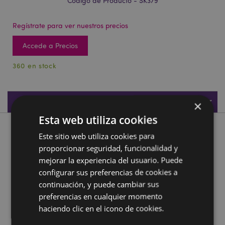
Código de Producto - SK379
Regístrate para ver nuestros precios
Accede a Precios
360 en stock
Especificaciones de Producto
×
Esta web utiliza cookies
Descripción de Producto
Este sitio web utiliza cookies para
proporcionar seguridad, funcionalidad y
Bola de Cristal Calavera Horripilante con Animales
mejorar la experiencia del usuario. Puede
configurar sus preferencias de cookies a
Material:
Resina y Cristal
continuación, y puede cambiar sus
Temporada/Festival/Ocasión:
Halloween
preferencias en cualquier momento
haciendo clic en el icono de cookies.
Información complementaria: