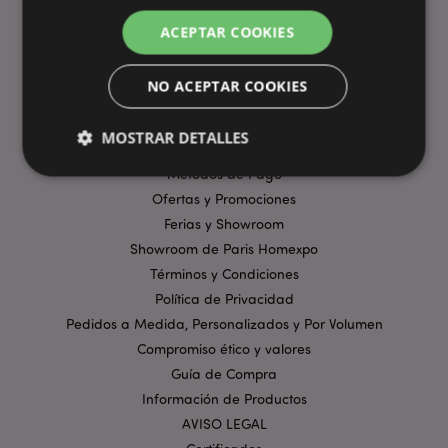
ACEPTAR COOKIES
ENLACES ÚTILES
NO ACEPTAR COOKIES
Preguntas Frecuentes
Entregas y Envíos
MOSTRAR DETALLES
Visita Virtual al Showroom
Métodos de Pago
Ofertas y Promociones
Estrictamente necesarias
Rendimiento
Ferias y Showroom
Orientación
Funcionalidad
Showroom de Paris Homexpo
Términos y Condiciones
Las cookies estrictamente necesarias permiten la
Política de Privacidad
funcionalidad básica del sitio web, como el inicio de
sesión del usuario y la gestión de la cuenta. El sitio
Pedidos a Medida, Personalizados y Por Volumen
web no puede funcionar correctamente sin las
cookies estrictamente necesarias.
Compromiso ético y valores
Guía de Compra
Provider
/
Nombre
Venc
Dominio
Información de Productos
_GRECAPTCHA
6 
Google LLC
AVISO LEGAL
.google.com