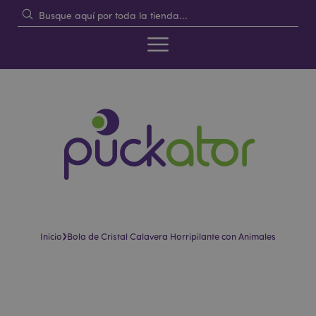
›
Inicio
Bola de Cristal Calavera Horripilante con Animales
Saltar
Saltar
al
al
final
comienzo
de
de