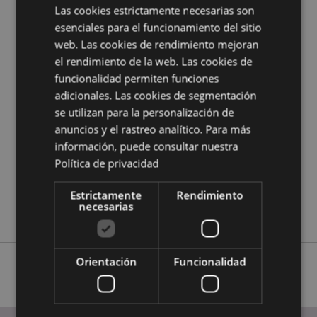
¿Quieres saber más acerca de los métodos de trabajo
Las cookies estrictamente necesarias son
de Puckator?
Encuentra todo lo que necesitas saber
esenciales para el funcionamiento del sitio
en la
guía de compra del cliente.
web. Las cookies de rendimiento mejoran
el rendimiento de la web. Las cookies de
Características del Producto
funcionalidad permiten funciones
adicionales. Las cookies de segmentación
Más
Altura 8cm Largo 6.5cm Profundidad 6.5cm
Información
se utilizan para la personalización de
5055071789649
anuncios y el rastreo analítico. Para más
36
información, puede consultar nuestra
0.294000
Política de privacidad
No
No
Estrictamente
Rendimiento
necesarias
No
Orientación
Funcionalidad