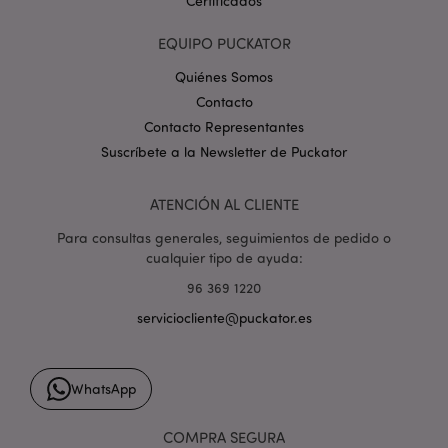
Certificados
EQUIPO PUCKATOR
Quiénes Somos
Contacto
Contacto Representantes
mage-cache-storage
1
Adobe Inc.
Suscríbete a la Newsletter de Puckator
www.puckator.es
Política de privacidad de
Google.
ATENCIÓN AL CLIENTE
Para consultas generales, seguimientos de pedido o
cualquier tipo de ayuda:
96 369 1220
mage-cache-storage-section-
1
Adobe Inc.
invalidation
www.puckator.es
serviciocliente@puckator.es
WhatsApp
COMPRA SEGURA