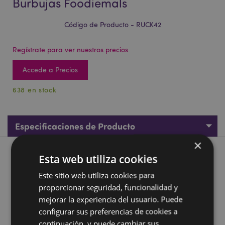
Burbujas Foodiemals
Código de Producto - RUCK42
Regístrate para ver nuestros precios
Accede a Precios
638 en stock
Especificaciones de Producto
×
Descripción de Producto
Esta web utiliza cookies
Este sitio web utiliza cookies para
Mochila de Peluche Boba Té con Burbujas Foodiemals
proporcionar seguridad, funcionalidad y
Material:
60% Poliéster, 40% Nylon
mejorar la experiencia del usuario. Puede
configurar sus preferencias de cookies a
Información sobre el Producto:
El compartimento
principal tiene cremallera, junto con un bolsillo
continuación, y puede cambiar sus