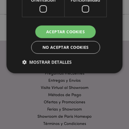
Adoramals
ACEPTAR COOKIES
NO ACEPTAR COOKIES
MOSTRAR DETALLES
ENLACES ÚTILES
Preguntas Frecuentes
Entregas y Envíos
Estrictamente necesarias
Rendimiento
Visita Virtual al Showroom
Orientación
Funcionalidad
Métodos de Pago
Ofertas y Promociones
Las cookies estrictamente necesarias permiten la
funcionalidad básica del sitio web, como el inicio de
Ferias y Showroom
sesión del usuario y la gestión de la cuenta. El sitio
Showroom de Paris Homexpo
web no puede funcionar correctamente sin las
cookies estrictamente necesarias.
Términos y Condiciones