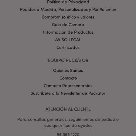
Política de Privacidad
Provider
/
Nombre
Venc
Dominio
Pedidos a Medida, Personalizados y Por Volumen
_GRECAPTCHA
6 
Google LLC
Compromiso ético y valores
.google.com
Guía de Compra
Información de Productos
AVISO LEGAL
Certificados
EQUIPO PUCKATOR
mage-cache-storage
1
Adobe Inc.
Quiénes Somos
www.puckator.es
Contacto
Política de privacidad de
Google.
Contacto Representantes
Suscríbete a la Newsletter de Puckator
ATENCIÓN AL CLIENTE
mage-cache-storage-section-
1
Adobe Inc.
invalidation
www.puckator.es
Para consultas generales, seguimientos de pedido o
cualquier tipo de ayuda:
96 369 1220