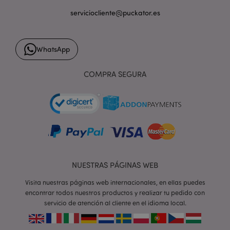
serviciocliente@puckator.es
form_key
1 d
Adobe Inc.
WhatsApp
h
.www.puckator.es
COMPRA SEGURA
PHPSESSID
1 d
PHP.net
h
.www.puckator.es
NUESTRAS PÁGINAS WEB
Visita nuestras páginas web internacionales, en ellas puedes
encontrar todos nuestros productos y realizar tu pedido con
servicio de atención al cliente en el idioma local.