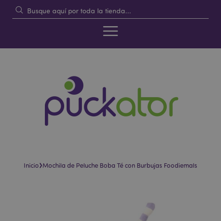
›
Inicio
Mochila de Peluche Boba Té con Burbujas Foodiemals
Saltar
Saltar
al
al
final
comienzo
de
de