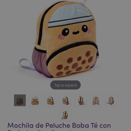
la
la
galería
galería
de
de
imágenes
imágenes
Tap to expand
Mochila de Peluche Boba Té con