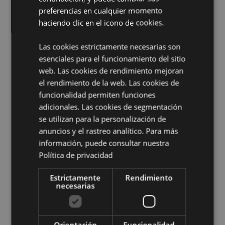
delantero más pequeño que también tiene
preferencias en cualquier momento
cremallera. Los tirantes son ajustables
haciendo clic en el icono de cookies.
Información complementaria:
Las cookies estrictamente necesarias son
¿Quieres saber más acerca de los métodos de trabajo
esenciales para el funcionamiento del sitio
de Puckator?
Encuentra todo lo que necesitas saber
web. Las cookies de rendimiento mejoran
en la
guía de compra del cliente.
el rendimiento de la web. Las cookies de
funcionalidad permiten funciones
Características del Producto
adicionales. Las cookies de segmentación
se utilizan para la personalización de
Más
Altura 30cm Largura 25cm Profundidade
anuncios y el rastreo analítico. Para más
Información
14cm
información, puede consultar nuestra
5055071799228
Política de privacidad
24
0.217000
Estrictamente
Rendimiento
necesarias
No
No
No
Orientación
Funcionalidad